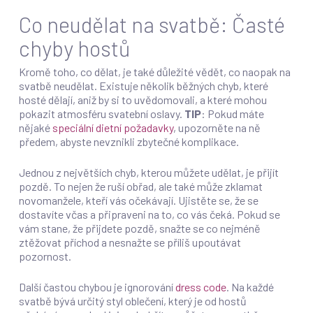
Co neudělat na svatbě: Časté
chyby hostů
Kromě toho, co dělat, je také důležité vědět, co naopak na
svatbě neudělat. Existuje několik běžných chyb, které
hosté dělají, aniž by si to uvědomovali, a které mohou
pokazit atmosféru svatební oslavy.
TIP
: Pokud máte
nějaké
speciální dietní požadavky
, upozorněte na ně
předem, abyste nevznikli zbytečné komplikace.
Jednou z největších chyb, kterou můžete udělat, je přijít
pozdě. To nejen že ruší obřad, ale také může zklamat
novomanžele, kteří vás očekávají. Ujistěte se, že se
dostavíte včas a připraveni na to, co vás čeká. Pokud se
vám stane, že přijdete pozdě, snažte se co nejméně
ztěžovat příchod a nesnažte se příliš upoutávat
pozornost.
Další častou chybou je ignorování
dress code
. Na každé
svatbě bývá určitý styl oblečení, který je od hostů