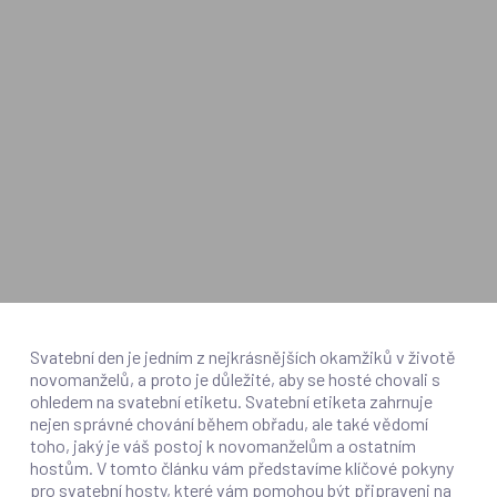
Svatební den je jedním z nejkrásnějších okamžiků v životě
novomanželů, a proto je důležité, aby se hosté chovali s
ohledem na svatební etiketu. Svatební etiketa zahrnuje
nejen správné chování během obřadu, ale také vědomí
toho, jaký je váš postoj k novomanželům a ostatním
hostům. V tomto článku vám představíme klíčové pokyny
pro svatební hosty, které vám pomohou být připraveni na