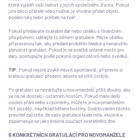
která vyjádří vaši radost z jejich společného života. Pokud
jste blízcí přátelé nebo rodina, je vhodné přidat objetí,
podání ruky nebo polibek na tvář.
Pokud předáváte svatební dar nebo obálku s finančním
příspěvkem, udělejte to během gratulace. Mějte obálku
připravenou tak, aby předání proběhlo hladce a nenarušilo
plynulost gratulací. Pokud je na svatbě určené místo pro
dary, postupujte podle pokynů organizátorů nebo svědků.
TIP
: Pokud nejste zvyklí mluvit spontánně, připravte si
krátkou gratulaci předem, abyste se cítili jistější.
Po gratulaci se nezdržujte u novomanželů příliš dlouho, aby
se na ně dostalo i ostatním hostům. Pokud máte delší
osobní přání nebo vzpomínky, můžete je novomanželům
říct později, například během hostiny. Dodržováním těchto
pravidel zajistíte, že vaše gratulace bude milá, vkusná a
zapamatuje se jako krásná součást svatebního dne.
5 KONKRÉTNÍCH GRATULACÍ PRO NOVOMANŽELE