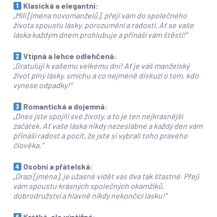
Klasická a elegantní:
„Milí [jména novomanželů], přeji vám do společného
života spoustu lásky, porozumění a radosti. Ať se vaše
láska každým dnem prohlubuje a přináší vám štěstí!“
Vtipná a lehce odlehčená:
„Gratuluji k vašemu velkému dni! Ať je váš manželský
život plný lásky, smíchu a co nejméně diskuzí o tom, kdo
vynese odpadky!“
Romantická a dojemná:
„Dnes jste spojili své životy, a to je ten nejkrásnější
začátek. Ať vaše láska nikdy nezeslábne a každý den vám
přináší radost a pocit, že jste si vybrali toho pravého
člověka.“
Osobní a přátelská:
„Drazí [jména], je úžasné vidět vás dva tak šťastné. Přeji
vám spoustu krásných společných okamžiků,
dobrodružství a hlavně nikdy nekončící lásku!“
Krátká, ale výstižná: