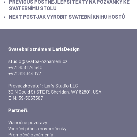
PREVIOUS POST
NEJLEPŠÍ TEXTY NA POZVÁNKY KE
SVATEBNÍMU STOLU
NEXT POST
JAK VYROBIT SVATEBNÍ KNIHU HOSTŮ
Svatební oznámení LarisDesign
studio@svatba-oznameni.cz
+421 908 124 540
+421 918 344 177
Prevádzkovateľ: Laris Studio LLC
30 N Gould St STE R, Sheridan, WY 82801, USA
EIN: 39-5063567
Partneři:
Vianočné pozdravy
Vánoční přání a novoročenky
Promočné oznámenia