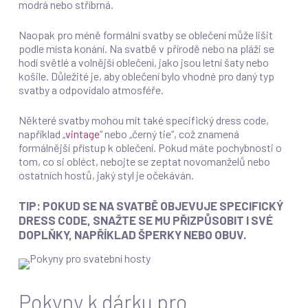
modrá nebo stříbrná.
Naopak pro méně formální svatby se oblečení může lišit
podle místa konání. Na svatbě v přírodě nebo na pláži se
hodí světlé a volnější oblečení, jako jsou letní šaty nebo
košile. Důležité je, aby oblečení bylo vhodné pro daný typ
svatby a odpovídalo atmosféře.
Některé svatby mohou mít také specifický dress code,
například „
vintage
“ nebo „černý tie“, což znamená
formálnější přístup k oblečení. Pokud máte pochybnosti o
tom, co si obléct, nebojte se zeptat novomanželů nebo
ostatních hostů, jaký styl je očekáván.
TIP: POKUD SE NA SVATBĚ OBJEVUJE SPECIFICKÝ
DRESS CODE, SNAŽTE SE MU PŘIZPŮSOBIT I SVÉ
DOPLŇKY, NAPŘÍKLAD ŠPERKY NEBO OBUV.
Pokyny k dárku pro