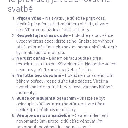
svatbě
Přijďte včas
– Na svatbu je důležité přijít včas,
ideálně pár minut před začátkem obřadu, abyste
nerušili novomanžele ani ostatní hosty.
Respektujte dress code
– Pokud je na pozvánce
uvedený dress code, držte se ho. Snažte se vyhnout
příliš neformálnímu nebo nevhodnému oblečení, které
by mohlo rušit atmosféru.
Nerušit obřad
– Během obřadu buďte tichí a
respektujte tento důležitý okamžik. Nechoďte kolem
nebo nevyrušujte novomanžele při slibu.
Nefoťte bez dovolení
– Pokud není povoleno fotit
během obřadu, respektujte tuto žádost. Většina
svateb má fotografa, který zachytí všechny klíčové
momenty.
Buďte ohleduplní k ostatním
– Snažte se být
ohleduplní vůči ostatním hostům, mluvte tiše a
neblokujte průchody nebo stoly.
Věnujte se novomanželům
– Svatební den patří
novomanželům, proto je důležité věnovat jim
pozornost, pozdravit je a pogratulovat.