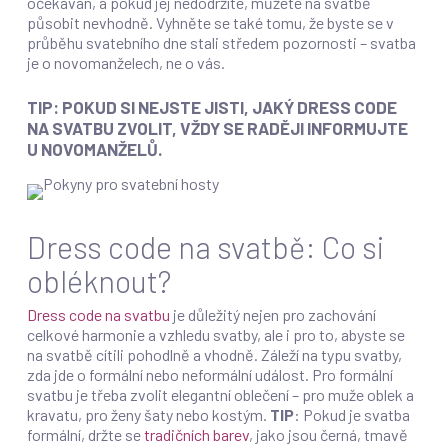
očekáván, a pokud jej nedodržíte, můžete na svatbě
působit nevhodně. Vyhněte se také tomu, že byste se v
průběhu svatebního dne stali středem pozornosti – svatba
je o novomanželech, ne o vás.
TIP: POKUD SI NEJSTE JISTI, JAKÝ DRESS CODE
NA SVATBU ZVOLIT, VŽDY SE RADĚJI INFORMUJTE
U NOVOMANŽELŮ.
Dress code na svatbě: Co si
obléknout?
Dress code na svatbu
je důležitý nejen pro zachování
celkové harmonie a vzhledu svatby, ale i pro to, abyste se
na svatbě cítili pohodlně a vhodně. Záleží na typu svatby,
zda jde o formální nebo neformální událost. Pro formální
svatbu je třeba zvolit elegantní oblečení – pro muže oblek a
kravatu, pro ženy šaty nebo kostým.
TIP
: Pokud je svatba
formální, držte se
tradičních barev
, jako jsou černá, tmavě