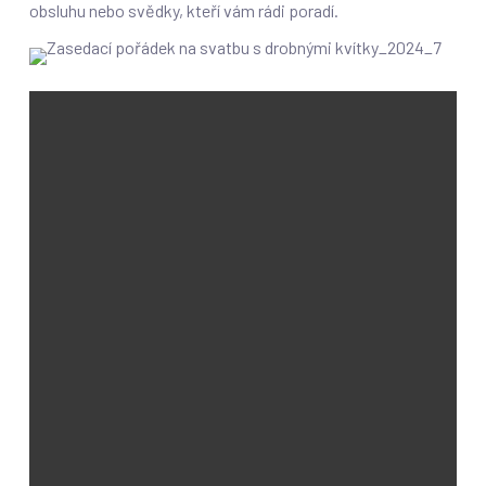
obsluhu nebo svědky, kteří vám rádi poradí.
Nemáte čas
svatební oznámení
vytvářet sami nebo se na
to necítíte? Postaráme se o to za vás! Svěřte nám návrh,
tisk i zajištění veškerých doplňkových tiskovin a uvolněte
si ruce pro zařizování dalších věcí okolo svatebního dne.
Naše nabídka
svatební oznámení
svatební tiskoviny
vzory oznámení
cenník svatebních oznámení
Kategorie
Transparentní Metalické svatební oznámení
Sety oznámení
Luxusní svatební oznámení