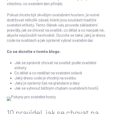
všechno, co svatební den přináší.
Pokud chcete být skvělým svatebním hostem, je nutné
dodržovat několik zásad, které jsou součástí tradiční
svatební etikety. Tento článek vás provede základními
pravidly, jak se chovat na svatbě, co dělat a co naopak ne,
abyste nepůsobili nevhodně. Dozvíte se také, jaký je dress
code na svatbách a jak správně vybrat svatební dar.
Co se dozvíte v tomto blogu:
Jak se správně chovat na svatbě podle svatební
etikety
Co dělat a co nedělat na svatební oslavě
Jaký dress code je vhodný na svatbu
Jaký je správný čas na gratulace a dary
Jak se vyhnout běžným chybám svatebních hostů
10 pravidel, jak se chovat na