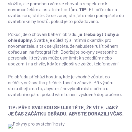
složitá, ale pomohou vám se chovat s respektem k
novomanželům a ostatním hostům.
TIP
: Při příjezdu na
svatbu se ujistěte, že se zaregistrujete nebo podepíšete do
svatební knihy hostů, pokud je to požadováno.
Pokud jde o chování během obřadu,
je třeba být tichý a
ohleduplný
. Svatba je důležitý a intimní okamžik pro
novomanžele, a tak se ujistěte, že nebudete rušit během
obřadu ani na fotografiích. Dodržujte pokyny svatebního
personálu, který vás může usměrnit k sedadlům nebo
upozornit na chvíle, kdy je nejlepší se zdržet telefonování.
Po obřadu přichází hostina, kde je vhodné zůstat co
nejdéle, než svatba přejde k tanci a zábavě. Při výběru
stolu dbejte na to, abyste si nevybrali místo přímo u
svatebního páru, pokud vám to není výslovně doporučeno.
TIP: PŘED SVATBOU SE UJISTĚTE, ŽE VÍTE, JAKÝ
JE ČAS ZAČÁTKU OBŘADU, ABYSTE DORAZILI VČAS.