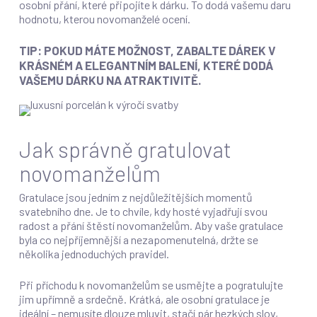
osobní přání, které připojíte k dárku. To dodá vašemu daru
hodnotu, kterou novomanželé ocení.
TIP
: POKUD MÁTE MOŽNOST, ZABALTE DÁREK V
KRÁSNÉM A ELEGANTNÍM BALENÍ, KTERÉ DODÁ
VAŠEMU DÁRKU NA ATRAKTIVITĚ.
Jak správně gratulovat
novomanželům
Gratulace jsou jedním z nejdůležitějších momentů
svatebního dne. Je to chvíle, kdy hosté vyjadřují svou
radost a přání štěstí novomanželům. Aby vaše gratulace
byla co nejpříjemnější a nezapomenutelná, držte se
několika jednoduchých pravidel.
Při příchodu k novomanželům se usmějte a pogratulujte
jim upřímně a srdečně. Krátká, ale osobní gratulace je
ideální – nemusíte dlouze mluvit, stačí pár hezkých slov,