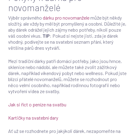
novomanželé
Výběr správného
dárku pro novomanžele
může být někdy
složitý, ale vždy by měl být promyšlený a osobní. Důležité je,
aby dárek odrážel jejich zájmy nebo potřeby, nikoli pouze
váš osobní vkus.
TIP
: Pokud si nejste jisti, zda je dárek
vhodný, podívejte se na svatební seznam přání, který
většina párů dnes vytváří.
Mezi tradiční dárky patří domácí potřeby, jako jsou hrnce,
sklenice nebo nádobí, ale můžete také zvolit zážitkový
dárek, například víkendový pobyt nebo wellness. Pokud jste
blízcí přátelé novomanželů, můžete se rozhodnout pro
něco velmi osobního, například rodinnou fotografii nebo
vytvoření videa ze svatby.
Jak si říct o peníze na svatbu
Kartičky na svatební dary
Ať už se rozhodnete pro jakýkoli dárek, nezapomeňte na