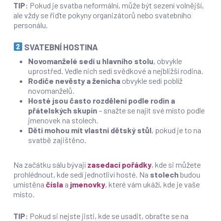
TIP:
Pokud je svatba neformální, může být sezení volnější,
ale vždy se řiďte pokyny organizátorů nebo svatebního
personálu.
SVATEBNÍ HOSTINA
Novomanželé sedí u hlavního stolu
, obvykle
uprostřed. Vedle nich sedí svědkové a nejbližší rodina.
Rodiče nevěsty a ženicha
obvykle sedí poblíž
novomanželů.
Hosté jsou často rozděleni podle rodin a
přátelských skupin
– snažte se najít své místo podle
jmenovek na stolech.
Děti mohou mít vlastní dětský stůl
, pokud je to na
svatbě zajištěno.
Na začátku sálu bývají
zasedací pořádky
, kde si můžete
prohlédnout, kde sedí jednotliví hosté. Na
stolech
budou
umístěna
čísla
a
jmenovky
, které vám ukáží, kde je vaše
místo.
TIP:
Pokud si nejste jisti, kde se usadit, obraťte se na