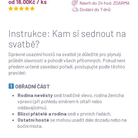
od 16.00Kč / ks
Návrh do 24 hod. ZDARMA
Dodání do 7 dnů
Instrukce: Kam si sednout na
svatbě?
Správné usazení hostů na svatbě je důležité pro plynulý
průběh slavnosti a pohodlí všech přítomných. Pokud není
předem určené zasedací pořadí, postupujte podle těchto
pravidel:
OBŘADNÍ ČÁST
Rodina nevěsty
sedí tradičně vlevo, rodina ženicha
vpravo (při pohledu směrem k oltáři nebo
oddávajícímu).
Blízcí přátelé a rodina
sedí v prvních řadách.
Ostatní hosté
se mohou usadit dále dozadu nebo na
boční místa.