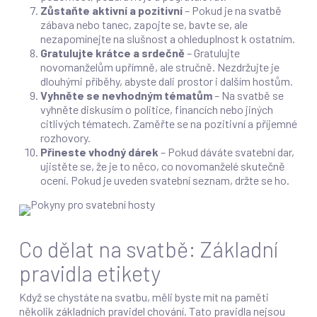
Zůstaňte aktivní a pozitivní
– Pokud je na svatbě
zábava nebo tanec, zapojte se, bavte se, ale
nezapomínejte na slušnost a ohleduplnost k ostatním.
Gratulujte krátce a srdečně
– Gratulujte
novomanželům upřímně, ale stručně. Nezdržujte je
dlouhými příběhy, abyste dali prostor i dalším hostům.
Vyhněte se nevhodným tématům
– Na svatbě se
vyhněte diskusím o politice, financích nebo jiných
citlivých tématech. Zaměřte se na pozitivní a příjemné
rozhovory.
Přineste vhodný dárek
– Pokud dáváte svatební dar,
ujistěte se, že je to něco, co novomanželé skutečně
ocení. Pokud je uveden svatební seznam, držte se ho.
Co dělat na svatbě: Základní
pravidla etikety
Když se chystáte na svatbu, měli byste mít na paměti
několik základních pravidel chování. Tato pravidla nejsou