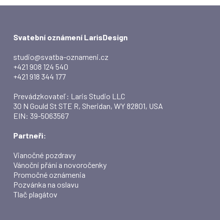
Svatební oznámení LarisDesign
studio@svatba-oznameni.cz
+421 908 124 540
+421 918 344 177
Prevádzkovateľ: Laris Studio LLC
30 N Gould St STE R, Sheridan, WY 82801, USA
EIN: 39-5063567
Partneři:
Vianočné pozdravy
Vánoční přání a novoročenky
Promočné oznámenia
Pozvánka na oslavu
Tlač plagátov