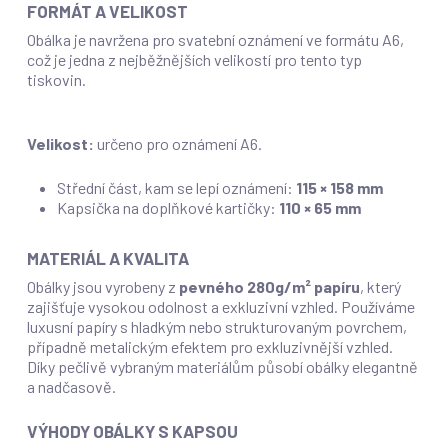
FORMÁT A VELIKOST
Obálka je navržena pro svatební oznámení ve formátu A6,
což je jedna z nejběžnějších velikostí pro tento typ
tiskovin.
Velikost:
určeno pro oznámení A6.
Střední část, kam se lepí oznámení:
115 × 158 mm
Kapsička na doplňkové kartičky:
110 × 65 mm
MATERIÁL A KVALITA
Obálky jsou vyrobeny z
pevného 280g/m² papíru
, který
zajišťuje vysokou odolnost a exkluzivní vzhled. Používáme
luxusní papíry s hladkým nebo strukturovaným povrchem,
případně metalickým efektem pro exkluzivnější vzhled.
Díky pečlivě vybraným materiálům působí obálky elegantně
a nadčasově.
VÝHODY OBÁLKY S KAPSOU