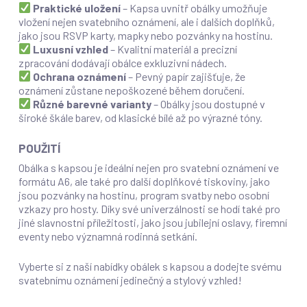
Praktické uložení
– Kapsa uvnitř obálky umožňuje
vložení nejen svatebního oznámení, ale i dalších doplňků,
jako jsou RSVP karty, mapky nebo pozvánky na hostinu.
Luxusní vzhled
– Kvalitní materiál a precizní
zpracování dodávají obálce exkluzivní nádech.
Ochrana oznámení
– Pevný papír zajišťuje, že
oznámení zůstane nepoškozené během doručení.
Různé barevné varianty
– Obálky jsou dostupné v
široké škále barev, od klasické bílé až po výrazné tóny.
POUŽITÍ
Obálka s kapsou je ideální nejen pro svatební oznámení ve
formátu A6, ale také pro další doplňkové tiskoviny, jako
jsou pozvánky na hostinu, program svatby nebo osobní
vzkazy pro hosty. Díky své univerzálnosti se hodí také pro
jiné slavnostní příležitosti, jako jsou jubilejní oslavy, firemní
eventy nebo významná rodinná setkání.
Vyberte si z naší nabídky obálek s kapsou a dodejte svému
svatebnímu oznámení jedinečný a stylový vzhled!