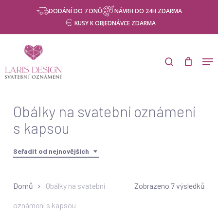
Skip
Menu
DODÁNÍ DO 7 DNŮ
NÁVRH DO 24H ZDARMA
to
KUSY K OBJEDNÁVCE ZDARMA
main
content
Products
search
Men
search
Obálky na svatební oznámení
s kapsou
Seřadit od nejnovějších
Seř
Domů
Obálky na svatební
Zobrazeno 7 výsledků
od
oznámení s kapsou