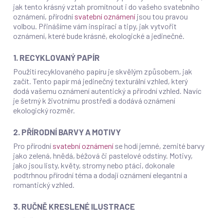
jak tento krásný vztah promítnout i do vašeho svatebního
oznámení, přírodní
svatební oznámení
jsou tou pravou
volbou. Přinášíme vám inspiraci a tipy, jak vytvořit
oznámení, které bude krásné, ekologické a jedinečné.
1. RECYKLOVANÝ PAPÍR
Použití recyklovaného papíru je skvělým způsobem, jak
začít. Tento papír má jedinečný texturální vzhled, který
dodá vašemu oznámení autentický a přírodní vzhled. Navíc
je šetrný k životnímu prostředí a dodává oznámení
ekologický rozměr.
2. PŘÍRODNÍ BARVY A MOTIVY
Pro přírodní
svatební oznámení
se hodí jemné, zemité barvy
jako zelená, hnědá, béžová či pastelové odstíny. Motivy,
jako jsou listy, květy, stromy nebo ptáci, dokonale
podtrhnou přírodní téma a dodají oznámení elegantní a
romantický vzhled.
3. RUČNĚ KRESLENÉ ILUSTRACE