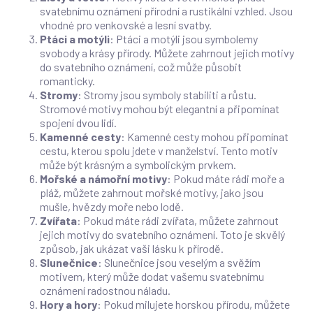
svatebnímu oznámení přírodní a rustikální vzhled. Jsou
vhodné pro venkovské a lesní svatby.
Ptáci a motýli
: Ptáci a motýli jsou symbolemy
svobody a krásy přírody. Můžete zahrnout jejich motivy
do svatebního oznámení, což může působit
romanticky.
Stromy
: Stromy jsou symboly stabiliti a růstu.
Stromové motivy mohou být elegantní a připomínat
spojení dvou lidí.
Kamenné cesty
: Kamenné cesty mohou připomínat
cestu, kterou spolu jdete v manželství. Tento motiv
může být krásným a symbolickým prvkem.
Mořské a námořní motivy
: Pokud máte rádi moře a
pláž, můžete zahrnout mořské motivy, jako jsou
mušle, hvězdy moře nebo lodě.
Zvířata
: Pokud máte rádi zvířata, můžete zahrnout
jejich motivy do svatebního oznámení. Toto je skvělý
způsob, jak ukázat vaši lásku k přírodě.
Slunečnice
: Slunečnice jsou veselým a svěžím
motivem, který může dodat vašemu svatebnímu
oznámení radostnou náladu.
Hory a hory
: Pokud milujete horskou přírodu, můžete