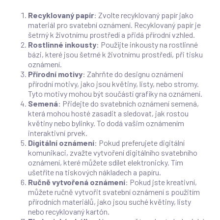
Recyklovaný papír
: Zvolte recyklovaný papír jako
materiál pro svatební oznámení. Recyklovaný papír je
šetrný k životnímu prostředí a přidá přírodní vzhled.
Rostlinné inkousty
: Použijte inkousty na rostlinné
bázi, které jsou šetrné k životnímu prostředí, při tisku
oznámení.
Přírodní motivy
: Zahrňte do designu oznámení
přírodní motivy, jako jsou květiny, listy, nebo stromy.
Tyto motivy mohou být součástí grafiky na oznámení.
Semená
: Přidejte do svatebních oznámení semená,
která mohou hosté zasadit a sledovat, jak rostou
květiny nebo bylinky. To dodá vašim oznámením
interaktivní prvek.
Digitální oznámení
: Pokud preferujete digitální
komunikaci, zvažte vytvoření digitálního svatebního
oznámení, které můžete sdílet elektronicky. Tím
ušetříte na tiskových nákladech a papíru.
Ručně vytvořená oznámení
: Pokud jste kreativní,
můžete ručně vytvořit svatební oznámení s použitím
přírodních materiálů, jako jsou suché květiny, listy
nebo recyklovaný kartón.