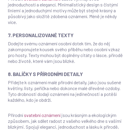
jednoduchostí a elegancí. Minimalistický design s čistými
liniemi a jednoduchými motivy může být stejně krásný a
působivý jako složitě zdobená oznámení. Méně je někdy
více.
7. PERSONALIZOVANÉ TEXTY
Dodejte svému oznámení osobní dotek tím, že do něj
zakomponujete kousek svého příběhu nebo osobní vzkaz
pro hosty. Texty mohou být doplněny citáty o lásce, přírodě
nebo životě, které vám jsou blízké.
8. BALÍČKY S PŘÍRODNÍMI DETAILY
Přidejte k oznámení malé přírodní detaily, jako jsou sušené
květiny, listy, peříčka nebo dokonce malé dřevěné ozdoby.
Tyto drobnosti dodají oznámení na jedinečnosti a potěší
každého, kdo je obdrží.
Přírodní
svatební oznámení
jsou krásným a ekologickým
způsobem, jak sdílet radost z vašeho velkého dne s vašimi
blízkými. Spojují eleganci, jednoduchost a lásku k přírodě,