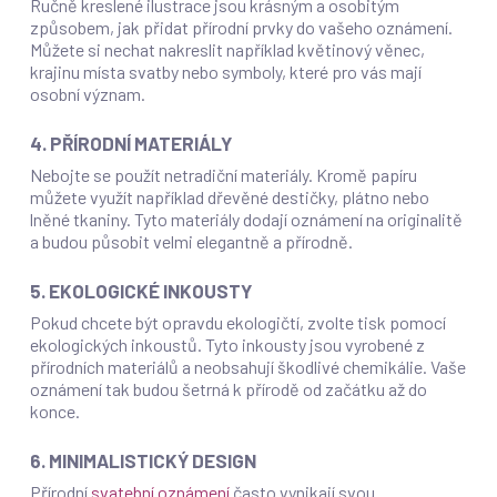
Ručně kreslené ilustrace jsou krásným a osobitým
způsobem, jak přidat přírodní prvky do vašeho oznámení.
Můžete si nechat nakreslit například květinový věnec,
krajinu místa svatby nebo symboly, které pro vás mají
osobní význam.
4. PŘÍRODNÍ MATERIÁLY
Nebojte se použít netradiční materiály. Kromě papíru
můžete využít například dřevěné destičky, plátno nebo
lněné tkaniny. Tyto materiály dodají oznámení na originalitě
a budou působit velmi elegantně a přírodně.
5. EKOLOGICKÉ INKOUSTY
Pokud chcete být opravdu ekologičtí, zvolte tisk pomocí
ekologických inkoustů. Tyto inkousty jsou vyrobené z
přírodních materiálů a neobsahují škodlivé chemikálie. Vaše
oznámení tak budou šetrná k přírodě od začátku až do
konce.
6. MINIMALISTICKÝ DESIGN
Přírodní
svatební oznámení
často vynikají svou