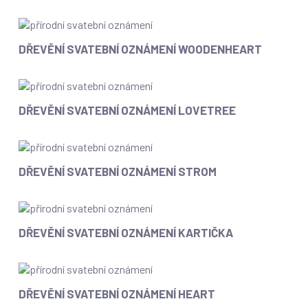
svatební
oznámení
Folk
Dřevění
DŘEVĚNÍ SVATEBNÍ OZNÁMENÍ WOODENHEART
svatební
oznámení
WoodenHeart
Dřevění
DŘEVĚNÍ SVATEBNÍ OZNÁMENÍ LOVETREE
svatební
oznámení
LoveTree
Dřevění
DŘEVĚNÍ SVATEBNÍ OZNÁMENÍ STROM
svatební
oznámení
Strom
Dřevění
DŘEVĚNÍ SVATEBNÍ OZNÁMENÍ KARTIČKA
svatební
oznámení
Kartička
Dřevění
DŘEVĚNÍ SVATEBNÍ OZNÁMENÍ HEART
svatební