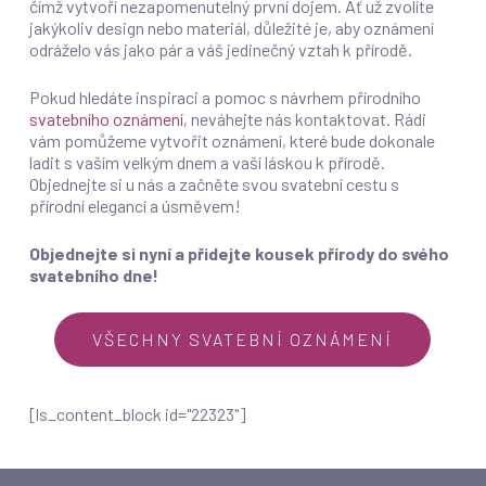
čímž vytvoří nezapomenutelný první dojem. Ať už zvolíte
jakýkoliv design nebo materiál, důležité je, aby oznámení
odráželo vás jako pár a váš jedinečný vztah k přírodě.
Pokud hledáte inspiraci a pomoc s návrhem přírodního
svatebního oznámení
, neváhejte nás kontaktovat. Rádi
vám pomůžeme vytvořit oznámení, které bude dokonale
ladit s vaším velkým dnem a vaší láskou k přírodě.
Objednejte si u nás a začněte svou svatební cestu s
přírodní elegancí a úsměvem!
Objednejte si nyní a přidejte kousek přírody do svého
svatebního dne!
VŠECHNY SVATEBNÍ OZNÁMENÍ
[ls_content_block id="22323"]