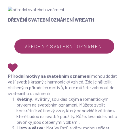
oznámení
Heart
Dřevění
DŘEVĚNÍ SVATEBNÍ OZNÁMENÍ WREATH
svatební
oznámení
Wreath
VŠECHNY SVATEBNÍ OZNÁMENÍ
Přírodní motivy na svatebním oznámení
mohou dodat
vaší svatbě krásný a harmonický vzhled. Zde je několik
oblíbených přírodních motivů, které můžete zahrnout do
svatebního oznámení:
Květiny
: Květiny jsou klasickým a romantickým
prvkem na svatebním oznámení. Můžete zvolit
konkrétní květinový vzor, který odpovídá květinám,
které budou na svatbě použity. Růže, levandule, nebo
pivoňky jsou oblíbenými volbami.
Listy a větve
: Motivy listů a větví mohou přidat