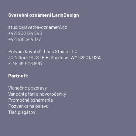
Svatební oznámení LarisDesign
studio@svatba-oznameni.cz
+421 908 124 540
+421 918 344 177
Prevádzkovateľ: Laris Studio LLC
30 N Gould St STE R, Sheridan, WY 82801, USA
EIN: 39-5063567
Partneři:
Vianočné pozdravy
Vánoční přání a novoročenky
Promočné oznámenia
Pozvánka na oslavu
Tlač plagátov