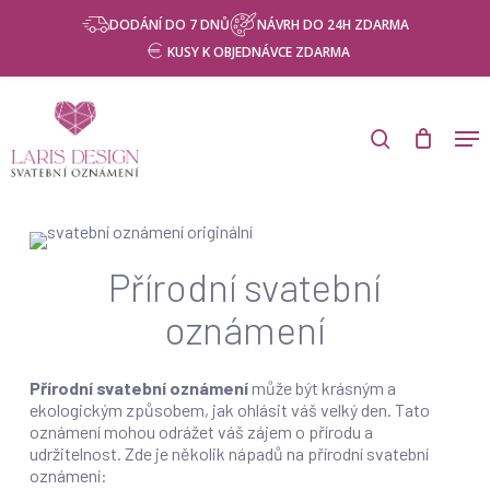
Skip
Menu
DODÁNÍ DO 7 DNŮ
NÁVRH DO 24H ZDARMA
to
KUSY K OBJEDNÁVCE ZDARMA
main
content
Products
search
Men
search
Přírodní svatební
oznámení
Přírodní svatební oznámení
může být krásným a
ekologickým způsobem, jak ohlásit váš velký den. Tato
oznámení mohou odrážet váš zájem o přírodu a
udržitelnost. Zde je několik nápadů na přírodní svatební
oznámení: