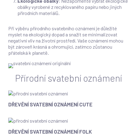
Ekologické obálky
: Nezapomeňte vybrat ekologické
obálky vyrobené z recyklovaného papíru nebo jiných
přírodních materiálů.
Při výběru přírodního svatebního oznámení je důležité
myslet na ekologický dopad a snažit se minimalizovat
negativní vliv na životní prostředí. Vaše oznámení mohou
být zároveň krásná a ohromující, zatímco zůstanou
přátelská k planetě.
Přírodní svatební oznámení
Dřevění
DŘEVĚNÍ SVATEBNÍ OZNÁMENÍ CUTE
svatební
oznámení
Cute
Dřevění
DŘEVĚNÍ SVATEBNÍ OZNÁMENÍ FOLK