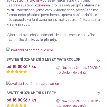
aby
svatební tiskoviny
odrážely jejich lásku k přírodě.
Všechna
svatební oznámení
pro vás rádi
přizpůsobíme na
míru
– zakomponujeme vámi vybraný
citát
, přizpůsobíme
formát nebo přidáme povrchovou úpravu papíru. Najdete u
nás spoustu variant oznámení s motivy stromů, kapradin a
krásné přírody.
Vyberte si svatební oznámení s lesem a vneste do svého
svatebního dne
kouzlo přírody
.
ZOBRAZIT
SVATEBNÍ OZNÁMENÍ S LESEM WATERCOLOR
od 16.00Kč / ks
Návrh do 24 hod. ZDARMA
Dodání do 7 dnů
ZOBRAZIT
SVATEBNÍ OZNÁMENÍ S LESEM
od 16.00Kč / ks
Návrh do 24 hod. ZDARMA
Dodání do 7 dnů