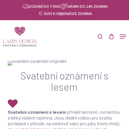
Skip
Menu
DODÁNÍ DO 7 DNŮ
NÁVRH DO 24H ZDARMA
to
KUSY K OBJEDNÁVCE ZDARMA
main
content
Products
search
Men
search
Svatební oznámení s
lesem
Svatební oznámení s lesem
přináší harmonii, romantiku
a lehký nádech tajemna. Jsou ideální volbou pro svatby
pořádané v přírodě, na venkově nebo pro páry, které chtějí,