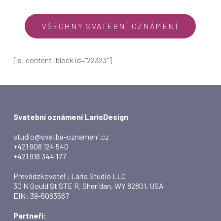
VŠECHNY SVATEBNÍ OZNÁMENÍ
[ls_content_block id="22323"]
Svatební oznámení LarisDesign
studio@svatba-oznameni.cz
+421 908 124 540
+421 918 344 177
Prevádzkovateľ: Laris Studio LLC
30 N Gould St STE R, Sheridan, WY 82801, USA
EIN: 39-5063567
Partneři: