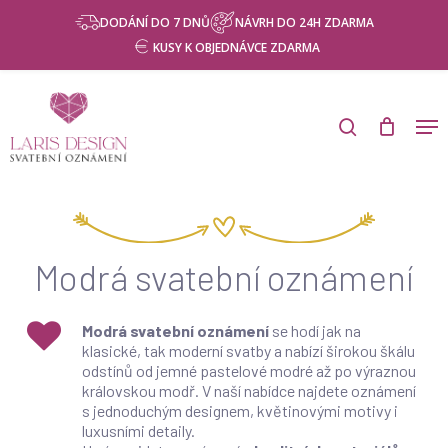
Skip
Menu
DODÁNÍ DO 7 DNŮ
NÁVRH DO 24H ZDARMA
to
KUSY K OBJEDNÁVCE ZDARMA
main
content
Products
search
Men
search
Modrá svatební oznámení
Modrá svatební oznámení
se hodí jak na
klasické, tak moderní svatby a nabízí širokou škálu
odstínů od jemné pastelové modré až po výraznou
královskou modř. V naší nabídce najdete oznámení
s jednoduchým designem, květinovými motivy i
luxusními detaily.