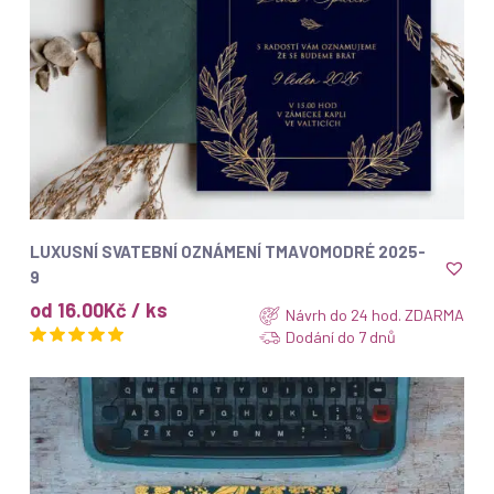
ZOBRAZIT
LUXUSNÍ SVATEBNÍ OZNÁMENÍ TMAVOMODRÉ 2025-
9
od 16.00Kč / ks
Návrh do 24 hod. ZDARMA
Dodání do 7 dnů