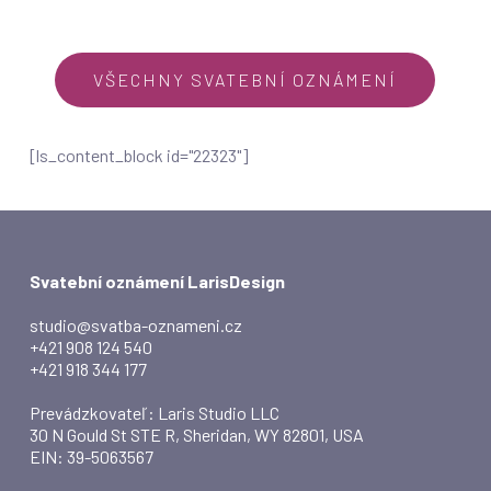
VŠECHNY SVATEBNÍ OZNÁMENÍ
[ls_content_block id="22323"]
Svatební oznámení LarisDesign
studio@svatba-oznameni.cz
+421 908 124 540
+421 918 344 177
Prevádzkovateľ: Laris Studio LLC
30 N Gould St STE R, Sheridan, WY 82801, USA
EIN: 39-5063567