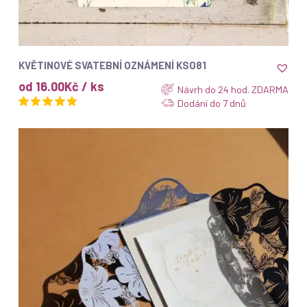
ZOBRAZIT
KVĚTINOVÉ SVATEBNÍ OZNÁMENÍ KSO81
od 16.00Kč / ks
Návrh do 24 hod. ZDARMA
Dodání do 7 dnů