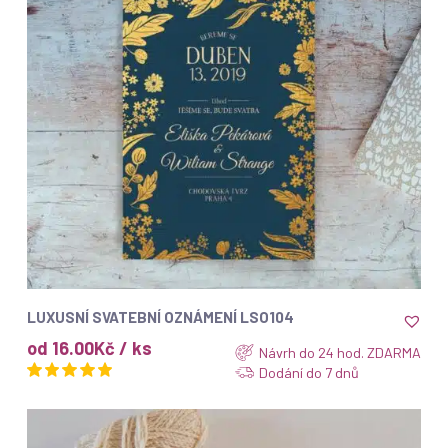
ZOBRAZIT
LUXUSNÍ SVATEBNÍ OZNÁMENÍ LSO104
od 16.00Kč / ks
Návrh do 24 hod. ZDARMA
Dodání do 7 dnů