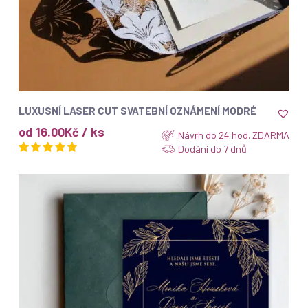
Top
ZOBRAZIT
LUXUSNÍ LASER CUT SVATEBNÍ OZNÁMENÍ MODRÉ
od 16.00Kč / ks
Návrh do 24 hod. ZDARMA
Dodání do 7 dnů