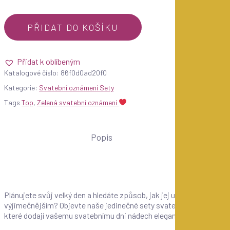
PŘIDAT DO KOŠÍKU
Přidat k oblíbeným
Katalogové číslo:
86f0d0ad20f0
Kategorie:
Svatební oznámení Sety
Tags
Top
,
Zelená svatební oznámení
Popis
Plánujete svůj velký den a hledáte způsob, jak jej udělat ještě
výjimečnějším? Objevte naše jedinečné sety svatebních tiskovin,
které dodají vašemu svatebnímu dni nádech elegance a stylu.