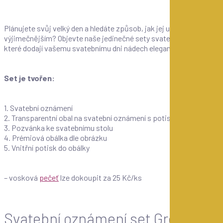
Plánujete svůj velký den a hledáte způsob, jak jej udělat ještě
výjimečnějším? Objevte naše jedinečné sety svatebních tiskovin,
které dodají vašemu svatebnímu dni nádech elegance a stylu.
Set je tvořen:
1. Svatební oznámení
2. Transparentní obal na svatební oznámení s potiskem
3. Pozvánka ke svatebnímu stolu
4. Prémiová obálka dle obrázku
5. Vnitřní potisk do obálky
– vosková
pečeť
lze dokoupit za 25 Kč/ks
Svatební oznámení set Greenery