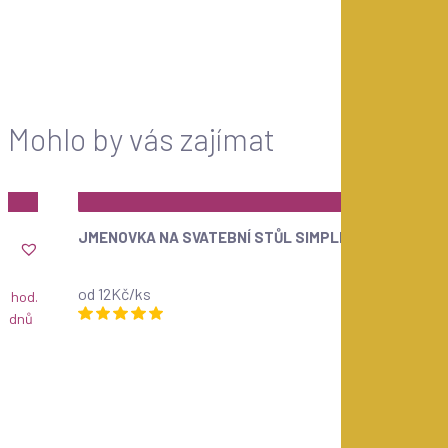
Mohlo by vás zajímat
ZOBRAZIT
JMENOVKA NA SVATEBNÍ STŮL SIMPLE
od 12Kč/ks
4 hod.
Návrh 
7 dnů
Dodání