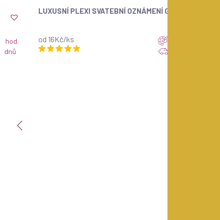
Top
LUXUSNÍ PLEXI SVATEBNÍ OZNÁMENÍ GREENERY
od 16Kč/ks
Návrh do 24 ho
4 hod.
Dodání do 7 dnů
7 dnů