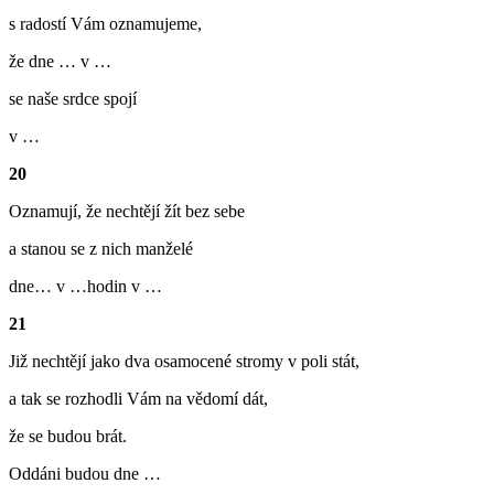
s radostí Vám oznamujeme,
že dne … v …
se naše srdce spojí
v …
20
Oznamují, že nechtějí žít bez sebe
a stanou se z nich manželé
dne… v …hodin v …
21
Již nechtějí jako dva osamocené stromy v poli stát,
a tak se rozhodli Vám na vědomí dát,
že se budou brát.
Oddáni budou dne …