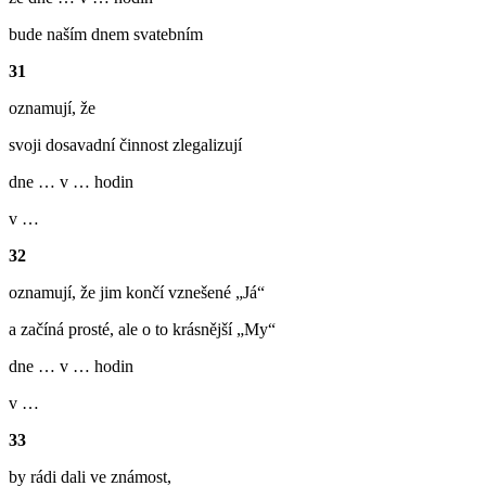
bude naším dnem svatebním
31
oznamují, že
svoji dosavadní činnost zlegalizují
dne … v … hodin
v …
32
oznamují, že jim končí vznešené „Já“
a začíná prosté, ale o to krásnější „My“
dne … v … hodin
v …
33
by rádi dali ve známost,