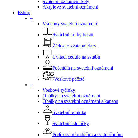
Svatební oznámení Sety
Akrylové svatební oznámení
Eshop
–
Všechny svatební oznámení
Svatební knihy hostů
Žádost o svatební dary
Uvítací cedule na svatbu
Pečetidla na svatební oznámení
Voskové pečetě
–
Voskové tyčinky
Obálky na svatební oznámení
Obálky na svatební oznámení s kapsou
Svatební ramínka
Svatební skleničky
Poděkování rodičům a svatebčanům