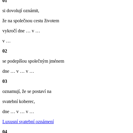
01
si dovolují oznámit,
že na společnou cestu životem
vykročí dne … v …
v …
02
se podepíšou společným jménem
dne … v … v …
03
oznamují, že se postaví na
svatební koberec,
dne … v … v …
Luxusní svatební oznámení
04