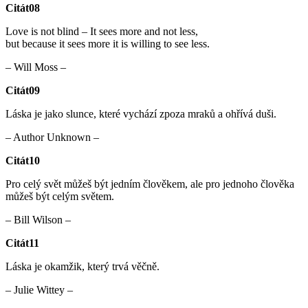
Citát08
Love is not blind – It sees more and not less,
but because it sees more it is willing to see less.
– Will Moss –
Citát09
Láska je jako slunce, které vychází zpoza mraků a ohřívá duši.
– Author Unknown –
Citát10
Pro celý svět můžeš být jedním člověkem, ale pro jednoho člověka
můžeš být celým světem.
– Bill Wilson –
Citát11
Láska je okamžik, který trvá věčně.
– Julie Wittey –