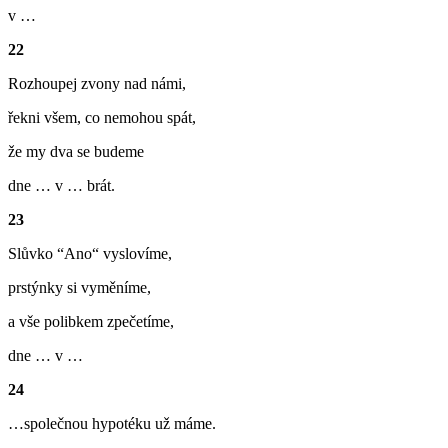
v …
22
Rozhoupej zvony nad námi,
řekni všem, co nemohou spát,
že my dva se budeme
dne … v … brát.
23
Slůvko “Ano“ vyslovíme,
prstýnky si vyměníme,
a vše polibkem zpečetíme,
dne … v …
24
…společnou hypotéku už máme.