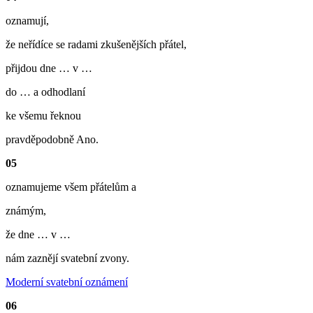
oznamují,
že neřídíce se radami zkušenějších přátel,
přijdou dne … v …
do … a odhodlaní
ke všemu řeknou
pravděpodobně Ano.
05
oznamujeme všem přátelům a
známým,
že dne … v …
nám zaznějí svatební zvony.
Moderní svatební oznámení
06