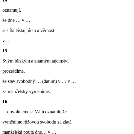
oznamují,
že dne … v …
si slíbí lásku, úctu a věrnost
v …
15
Svým blízkým a známým tajemství
prozradíme,
že stav svobodný … (datum) v … v …
za manželský vyměníme.
16
…dovolujeme si Vám oznámit, že
vyměníme růžovou svobodu za zlatá
manželská pouta dne… v …