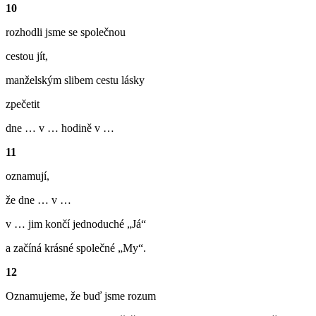
10
rozhodli jsme se společnou
cestou jít,
manželským slibem cestu lásky
zpečetit
dne … v … hodině v …
11
oznamují,
že dne … v …
v … jim končí jednoduché „Já“
a začíná krásné společné „My“.
12
Oznamujeme, že buď jsme rozum