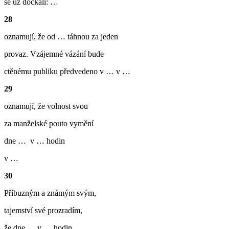
se už dočkali: …
28
oznamují, že od … táhnou za jeden
provaz. Vzájemné vázání bude
ctěnému publiku předvedeno v … v …
29
oznamují, že volnost svou
za manželské pouto vymění
dne … v … hodin
v …
30
Příbuzným a známým svým,
tajemství své prozradím,
že dne … v … hodin