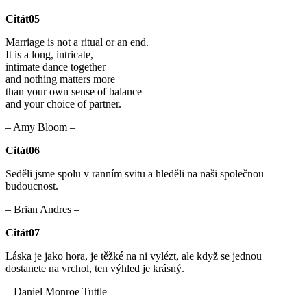
Citát05
Marriage is not a ritual or an end.
It is a long, intricate,
intimate dance together
and nothing matters more
than your own sense of balance
and your choice of partner.
– Amy Bloom –
Citát06
Seděli jsme spolu v ranním svitu a hleděli na naši společnou
budoucnost.
– Brian Andres –
Citát07
Láska je jako hora, je těžké na ni vylézt, ale když se jednou
dostanete na vrchol, ten výhled je krásný.
– Daniel Monroe Tuttle –