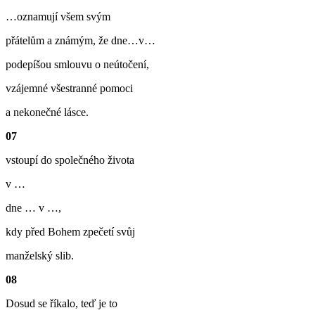
…oznamují všem svým
přátelům a známým, že dne…v…
podepíšou smlouvu o neútočení,
vzájemné všestranné pomoci
a nekonečné lásce.
07
vstoupí do společného života
v …
dne … v …,
kdy před Bohem zpečetí svůj
manželský slib.
08
Dosud se říkalo, teď je to