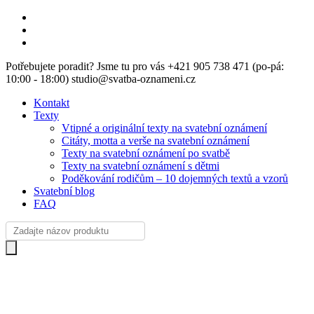
Skip
facebook
to
instagram
main
email
content
Potřebujete poradit? Jsme tu pro vás +421 905 738 471 (po-pá:
10:00 - 18:00) studio@svatba-oznameni.cz
Kontakt
Texty
Vtipné a originální texty na svatební oznámení
Citáty, motta a verše na svatební oznámení
Texty na svatební oznámení po svatbě
Texty na svatební oznámení s dětmi
Poděkování rodičům – 10 dojemných textů a vzorů
Svatební blog
FAQ
Products
search