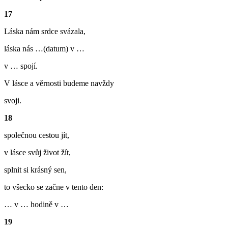
17
Láska nám srdce svázala,
láska nás …(datum) v …
v … spojí.
V lásce a věrnosti budeme navždy
svoji.
18
společnou cestou jít,
v lásce svůj život žít,
splnit si krásný sen,
to všecko se začne v tento den:
… v … hodině v …
19