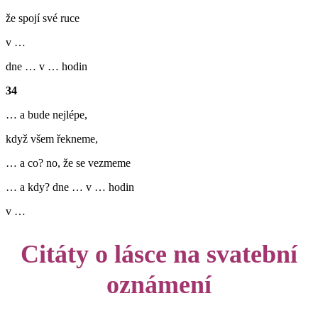
že spojí své ruce
v …
dne … v … hodin
34
… a bude nejlépe,
když všem řekneme,
… a co? no, že se vezmeme
… a kdy? dne … v … hodin
v …
Citáty o lásce na svatební
oznámení