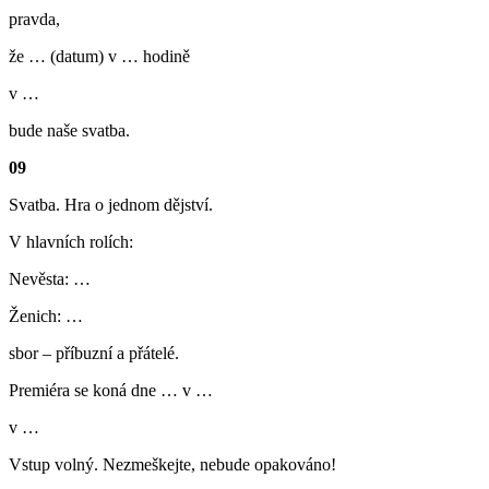
pravda,
že … (datum) v … hodině
v …
bude naše svatba.
09
Svatba. Hra o jednom dějství.
V hlavních rolích:
Nevěsta: …
Ženich: …
sbor – příbuzní a přátelé.
Premiéra se koná dne … v …
v …
Vstup volný. Nezmeškejte, nebude opakováno!