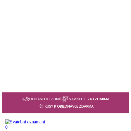
DODÁNÍ DO 7 DNŮ
NÁVRH DO 24H ZDARMA
KUSY K OBJEDNÁVCE ZDARMA
search
0