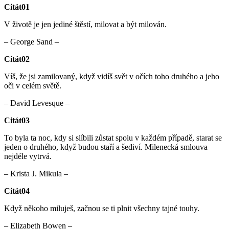
Citát01
V životě je jen jediné štěstí, milovat a být milován.
– George Sand –
Citát02
Víš, že jsi zamilovaný, když vidíš svět v očích toho druhého a jeho
oči v celém světě.
– David Levesque –
Citát03
To byla ta noc, kdy si slíbili zůstat spolu v každém případě, starat se
jeden o druhého, když budou staří a šediví. Milenecká smlouva
nejdéle vytrvá.
– Krista J. Mikula –
Citát04
Když někoho miluješ, začnou se ti plnit všechny tajné touhy.
– Elizabeth Bowen –