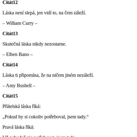
Citát12
Láska není slepá, jen vidí to, na čem záleží.
– William Curry –
Citát13
Skutečná láska nikdy nezostarne.
– Elben Bano –
Citát14
Láska ti připomína, že na ničem jiném nezáleží.
– Amy Bushell –
Citát15
Přátelská láska říká:
„Pokud by si cokoliv potřeboval, jsem tady.“
Pravá láska říká: