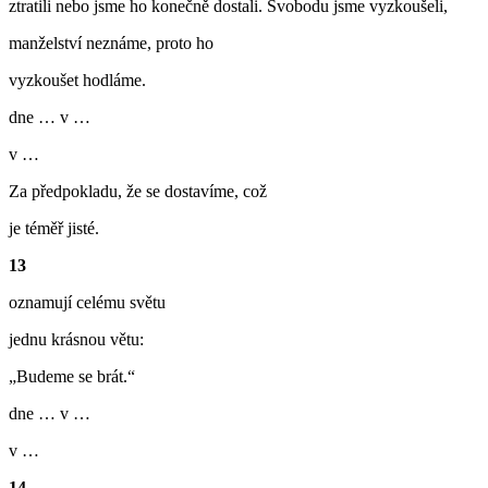
ztratili nebo jsme ho konečně dostali. Svobodu jsme vyzkoušeli,
manželství neznáme, proto ho
vyzkoušet hodláme.
dne … v …
v …
Za předpokladu, že se dostavíme, což
je téměř jisté.
13
oznamují celému světu
jednu krásnou větu:
„Budeme se brát.“
dne … v …
v …
14