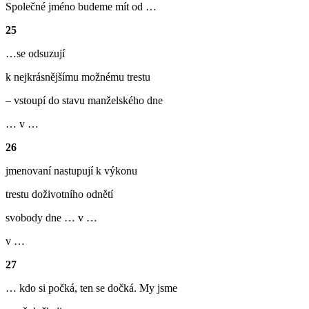
Společné jméno budeme mít od …
25
…se odsuzují
k nejkrásnějšímu možnému trestu
– vstoupí do stavu manželského dne
… v …
26
jmenovaní nastupují k výkonu
trestu doživotního odnětí
svobody dne … v …
v …
27
… kdo si počká, ten se dočká. My jsme