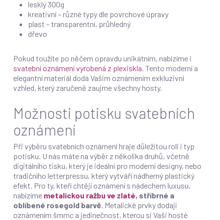
lesklý 300g
kreativní – různé typy dle povrchové úpravy
plast – transparentní, průhledný
dřevo
Pokud toužíte po něčem opravdu unikátním, nabízíme i
svatební oznámení vyrobená z plexiskla
. Tento moderní a
elegantní materiál dodá Vašim oznámením exkluzivní
vzhled, který zaručeně zaujme všechny hosty.
Možnosti potisku svatebních
oznámení
Při výběru svatebních oznámení hraje důležitou roli i typ
potisku. U nás máte na výběr z několika druhů, včetně
digitálního tisku, který je ideální pro moderní designy, nebo
tradičního letterpressu, který vytváří nádherný plastický
efekt. Pro ty, kteří chtějí oznámení s nádechem luxusu,
nabízíme
metalickou ražbu ve zlaté
, stříbrné a
oblíbené rosegold barvě
. Metalické prvky dodají
oznámením šmrnc a jedinečnost, kterou si Vaši hosté