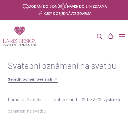
Skip
Menu
DODÁNÍ DO 7 DNŮ
NÁVRH DO 24H ZDARMA
to
KUSY K OBJEDNÁVCE ZDARMA
main
content
Products
search
Men
search
Svatební oznámení na svatbu
Seřadit od nejnovějších
Seř
Domů
Svatební
Zobrazeno 1. – 120. z 3806 výsledků
od
oznámení na svatbu
nej