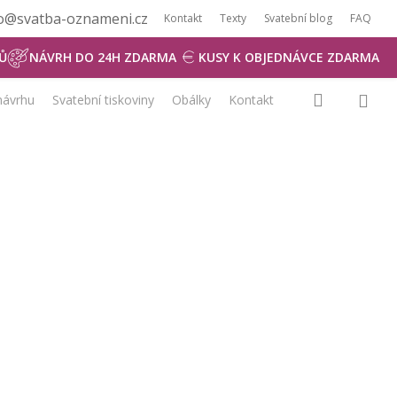
dio@svatba-oznameni.cz
Kontakt
Texty
Svatební blog
FAQ
NÁVRH ZDARMA
Ů
NÁVRH DO 24H ZDARMA
KUSY K OBJEDNÁVCE ZDARMA
0
search
 návrhu
Svatební tiskoviny
Obálky
Kontakt