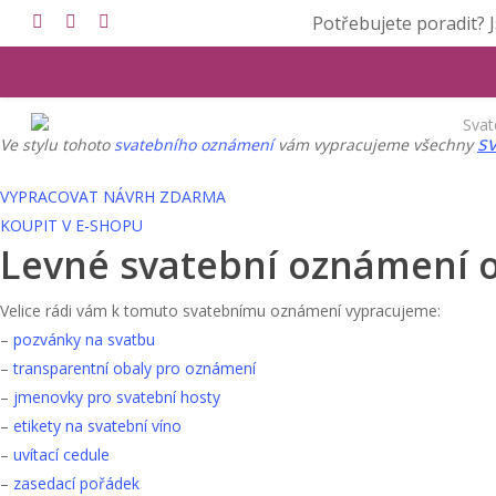
Skip
Potřebujete poradit? 
facebook
instagram
email
to
main
content
Svat
sv
Ve stylu tohoto
svatebního oznámení
vám vypracujeme všechny
VYPRACOVAT NÁVRH ZDARMA
KOUPIT V E-SHOPU
Levné svatební oznámení 
Velice rádi vám k tomuto svatebnímu oznámení vypracujeme:
–
pozvánky na svatbu
–
transparentní obaly pro oznámení
–
jmenovky pro svatební hosty
–
etikety na svatební víno
–
uvítací cedule
–
zasedací pořádek