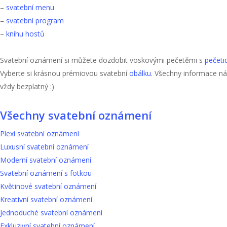
–
svatební menu
–
svatební program
–
knihu hostů
Svatební oznámení si můžete dozdobit voskovými pečetěmi s
pečeti
Vyberte si krásnou prémiovou svatební
obálku
. Všechny informace n
vždy bezplatný :)
Všechny svatební oznámení
Plexi svatební oznámení
Luxusní svatební oznámení
Moderní svatební oznámení
Svatební oznámení s fotkou
Květinové svatební oznámení
Kreativní svatební oznámení
Jednoduché svatební oznámení
Exkluzivní svatební oznámení