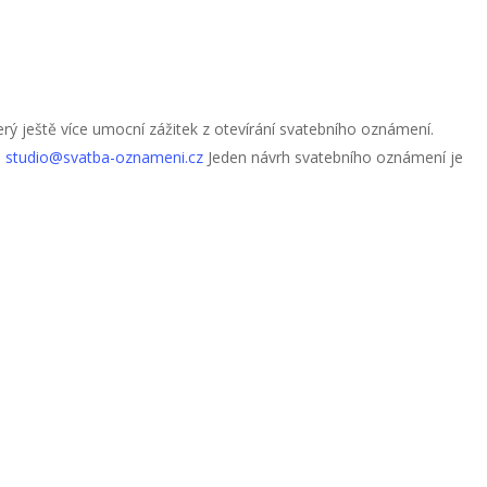
erý ještě více umocní zážitek z otevírání svatebního oznámení.
a
studio@svatba-oznameni.cz
Jeden návrh svatebního oznámení je