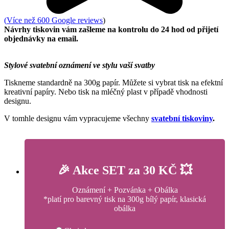
(
Více než 600 Google reviews
)
Návrhy tiskovin vám zašleme na kontrolu do 24 hod od přijetí
objednávky na email.
Stylové svatební oznámení ve stylu vaší svatby
Tiskneme standardně na 300g papír. Můžete si vybrat tisk na efektní
kreativní papíry. Nebo tisk na mléčný plast v případě vhodnosti
designu.
V tomhle designu vám vypracujeme všechny
svatební tiskoviny
.
🎉 Akce SET za 30 KČ 💥
Oznámení + Pozvánka + Obálka
*platí pro barevný tisk na 300g bílý papír, klasická
obálka