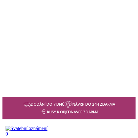
DODÁNÍ DO 7 DNŮ
NÁVRH DO 24H ZDARMA
KUSY K OBJEDNÁVCE ZDARMA
search
0