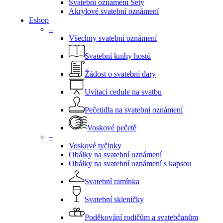
Svatební oznámení Sety
Akrylové svatební oznámení
Eshop
–
Všechny svatební oznámení
Svatební knihy hostů
Žádost o svatební dary
Uvítací cedule na svatbu
Pečetidla na svatební oznámení
Voskové pečetě
–
Voskové tyčinky
Obálky na svatební oznámení
Obálky na svatební oznámení s kapsou
Svatební ramínka
Svatební skleničky
Poděkování rodičům a svatebčanům