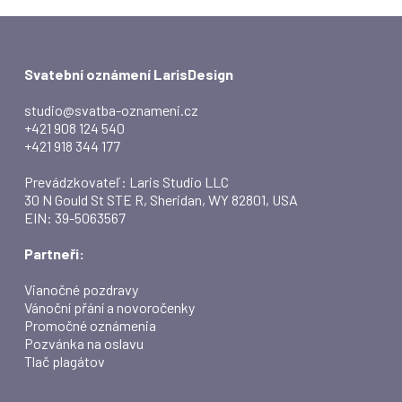
Svatební oznámení LarisDesign
studio@svatba-oznameni.cz
+421 908 124 540
+421 918 344 177
Prevádzkovateľ: Laris Studio LLC
30 N Gould St STE R, Sheridan, WY 82801, USA
EIN: 39-5063567
Partneři:
Vianočné pozdravy
Vánoční přání a novoročenky
Promočné oznámenia
Pozvánka na oslavu
Tlač plagátov