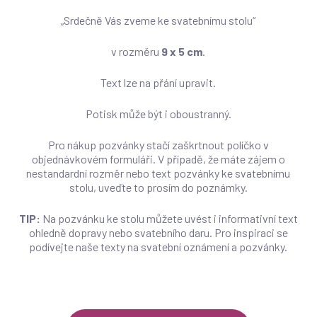
„Srdečně Vás zveme ke svatebnímu stolu“
v rozměru
9 x 5 cm
.
Text lze na přání upravit.
Potisk může být i oboustranný.
Pro nákup pozvánky stačí zaškrtnout políčko v
objednávkovém formuláři. V případě, že máte zájem o
nestandardní rozměr nebo text pozvánky ke svatebnímu
stolu, uveďte to prosím do poznámky.
TIP:
Na pozvánku ke stolu můžete uvést i informativní text
ohledně dopravy nebo svatebního daru. Pro inspiraci se
podívejte naše texty na svatební oznámení a pozvánky.