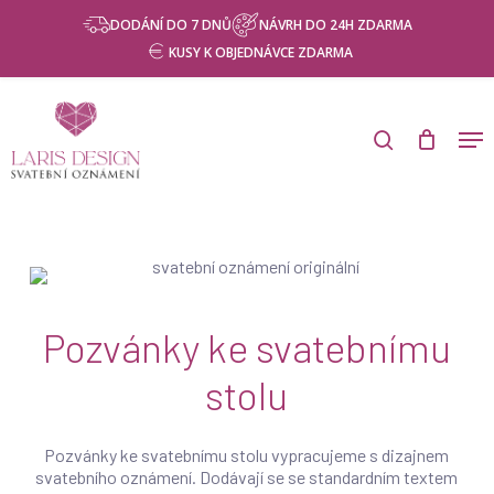
Skip
Menu
DODÁNÍ DO 7 DNŮ
NÁVRH DO 24H ZDARMA
to
KUSY K OBJEDNÁVCE ZDARMA
main
content
Products
search
Men
search
Pozvánky ke svatebnímu
stolu
Pozvánky ke svatebnímu stolu vypracujeme s dizajnem
svatebního oznámení. Dodávají se se standardním textem