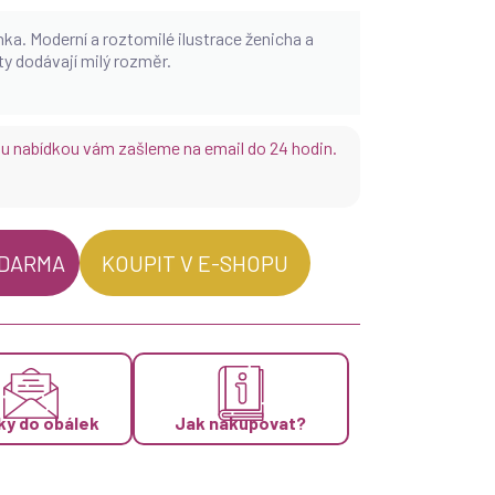
nka.
Moderní a roztomilé ilustrace ženicha a
y dodávají milý rozměr.
ou nabídkou vám zašleme na email do 24 hodin.
ZDARMA
KOUPIT V E-SHOPU
ky do obálek
Jak nakupovat?