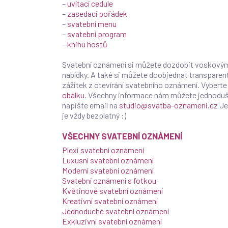
–
uvítací cedule
–
zasedací pořádek
–
svatební menu
–
svatební program
–
knihu hostů
Svatební oznámení si můžete dozdobit voskový
nabídky. A také si můžete doobjednat transparentn
zážitek z otevírání svatebního oznámení. Vybert
obálku
. Všechny informace nám můžete jednoduš
napište email na
studio@svatba-oznameni.cz
Je
je vždy bezplatný :)
VŠECHNY SVATEBNÍ OZNÁMENÍ
Plexi svatební oznámení
Luxusní svatební oznámení
Moderní svatební oznámení
Svatební oznámení s fotkou
Květinové svatební oznámení
Kreativní svatební oznámení
Jednoduché svatební oznámení
Exkluzivní svatební oznámení