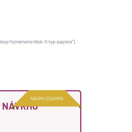
 slug="oznamenie-blok-3-typ-papiera"]
NÁVRH ZDARMA
O NÁVRHU