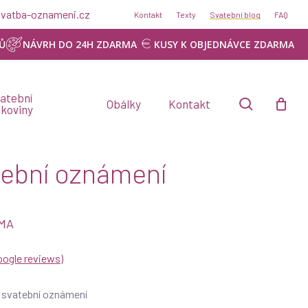
@svatba-oznameni.cz
Kontakt
Texty
Svatební blog
FAQ
Ů
NÁVRH DO 24H ZDARMA
KUSY K OBJEDNÁVCE ZDARMA
atební
search
Obálky
Kontakt
skoviny
tební oznámení
RMA
oogle reviews
)