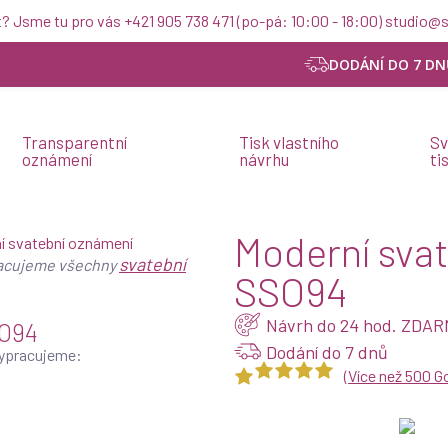
t? Jsme tu pro vás +421 905 738 471 (po-pá: 10:00 - 18:00) studio
DODÁNÍ DO 7 DN
Transparentní
Tisk vlastního
Sv
oznámení
návrhu
ti
Moderní sva
svatební
acujeme všechny
SSO94
Návrh do 24 hod. ZDA
SO94
Dodání do 7 dnů
vypracujeme:
(
Více než 500 G