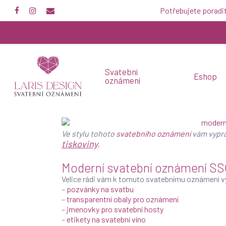
Skip
Potřebujete poradi
to
main
content
Svatební
Eshop
oznámení
Ve stylu tohoto
svatebního oznámení
vám vypr
tiskoviny
.
Moderní svatební oznámení S
Velice rádi vám k tomuto svatebnímu oznámení 
–
pozvánky na svatbu
–
transparentní obaly pro oznámení
–
jmenovky pro svatební hosty
–
etikety na svatební víno