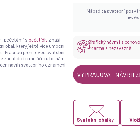
Nápaditá svatební pozvá
nevěst
mi pečetěmi s
pečetidly
z naší
Grafický návrh i s cenov
í obal, který ještě více umocní
Zdarma a nezávazně.
e si krásnou prémiovou svatební
e zadat do formuláře nebo nám
den návrh svatebního oznámení
VYPRACOVAT NÁVRH 
Svatební obálky
Vlož