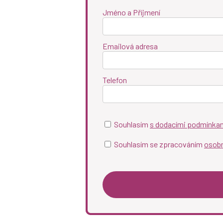
Jméno a Příjmení
Emailová adresa
Telefon
Souhlasím
s dodacími podmínka
Souhlasím se zpracováním
osobn