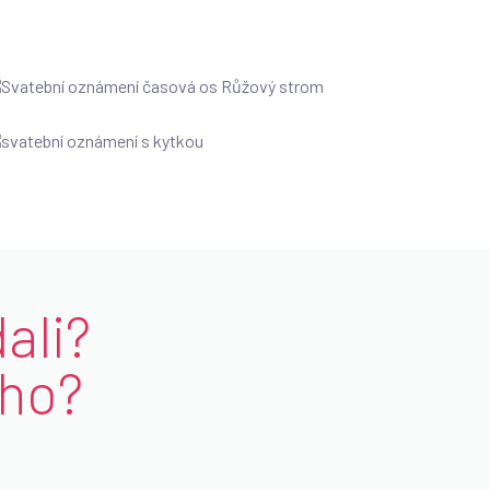
dali?
ého?