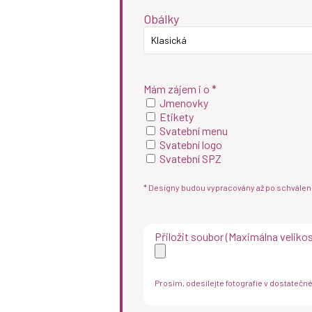
Obálky
Klasická
Mám zájem i o *
Jmenovky
Etikety
Svatební menu
Svatební logo
Svatební SPZ
* Designy budou vypracovány až po schválen
Přiložit soubor (Maximálna veliko
Prosím, odesílejte fotografie v dostatečné 