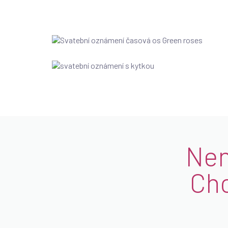
Nena
Chc