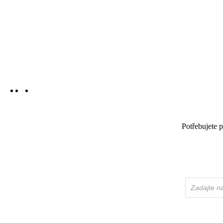
facebook
instagram
email
Potřebujete 
Products
search