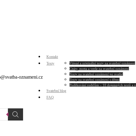
Kontakt
Texty
Vtipné a originální texty na svatební oznámení
Citáty, motta a verše na svatební oznámení
Texty na svatební oznámení po svatbě
dio@svatba-oznameni.cz
Texty na svatební oznámení s dětmi
Poděkování rodičům – 10 dojemných textů a 
Svatební blog
FAQ