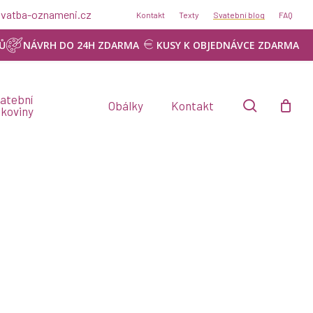
@svatba-oznameni.cz
Kontakt
Texty
Svatební blog
FAQ
Ů
NÁVRH DO 24H ZDARMA
KUSY K OBJEDNÁVCE ZDARMA
atební
search
Obálky
Kontakt
skoviny