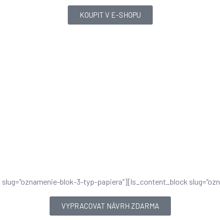
KOUPIT V E-SHOPU
k slug="oznamenie-blok-3-typ-papiera"][ls_content_block slug="oz
VYPRACOVAT NÁVRH ZDARMA