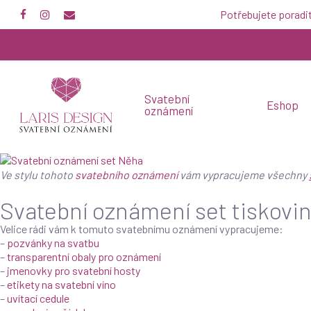
Skip
Potřebujete poradi
to
main
content
Svatební
Eshop
oznámení
Ve stylu tohoto
svatebního oznámení
vám vypracujeme všechny
Svatební oznámení set tiskovi
Velice rádi vám k tomuto svatebnímu oznámení vypracujeme:
–
pozvánky na svatbu
–
transparentní obaly pro oznámení
–
jmenovky pro svatební hosty
–
etikety na svatební víno
–
uvítací cedule