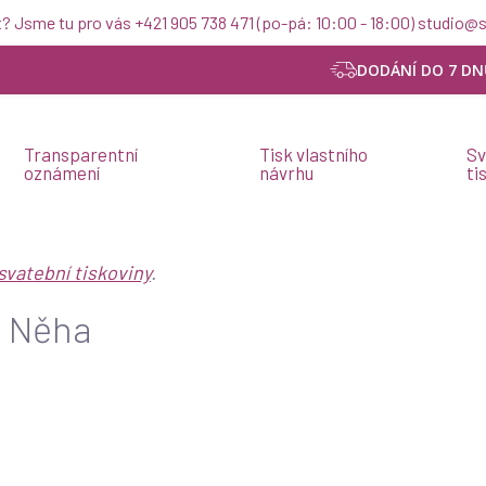
t? Jsme tu pro vás +421 905 738 471 (po-pá: 10:00 - 18:00) studio
DODÁNÍ DO 7 DN
Transparentní
Tisk vlastního
Sv
oznámení
návrhu
ti
svatební tiskoviny
.
n Něha