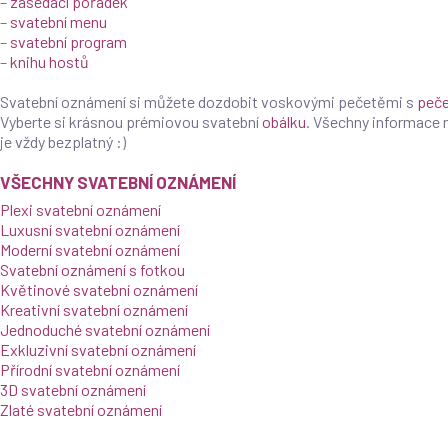
–
zasedací pořádek
–
svatební menu
–
svatební program
–
knihu hostů
Svatební oznámení si můžete dozdobit voskovými pečetěmi s
peče
Vyberte si krásnou prémiovou svatební
obálku
. Všechny informace
je vždy bezplatný :)
VŠECHNY SVATEBNÍ OZNÁMENÍ
Plexi svatební oznámení
Luxusní svatební oznámení
Moderní svatební oznámení
Svatební oznámení s fotkou
Květinové svatební oznámení
Kreativní svatební oznámení
Jednoduché svatební oznámení
Exkluzivní svatební oznámení
Přírodní svatební oznámení
3D svatební oznámení
Zlaté svatební oznámení