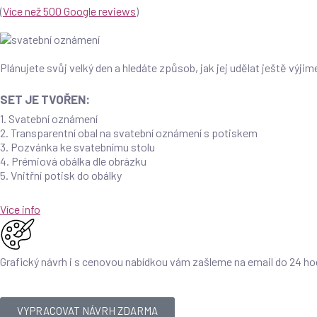
(
Více než 500 Google reviews
)
Plánujete svůj velký den a hledáte způsob, jak jej udělat ještě výj
SET JE TVOŘEN:
1. Svatební oznámení
2. Transparentní obal na svatební oznámení s potiskem
3. Pozvánka ke svatebnímu stolu
4. Prémiová obálka dle obrázku
5. Vnitřní potisk do obálky
– vosková
pečeť
lze dokoupit za 25 Kč/ks
Více info
Grafický návrh i s cenovou nabídkou vám zašleme na email do 24 h
VYPRACOVAT NÁVRH ZDARMA