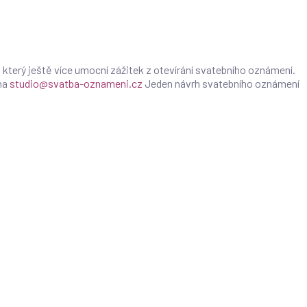
 který ještě více umocní zážitek z otevírání svatebního oznámení.
na
studio@svatba-oznameni.cz
Jeden návrh svatebního oznámení