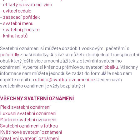
–
etikety na svatební víno
–
uvítací cedule
–
zasedací pořádek
–
svatební menu
–
svatební program
–
knihu hostů
Svatební oznámení si můžete dozdobit voskovými pečetěmi s
pečetidly
z naší nabídky. A také si můžete doobjednat transparentní
obal, který ještě více umocní zážitek z otevírání svatebního
oznámení. Vyberte si krásnou prémiovou svatební
obálku
. Všechny
informace nám můžete jednoduše zadat do formuláře nebo nám
napište email na
studio@svatba-oznameni.cz
Jeden návrh
svatebního oznámení je vždy bezplatný :)
VŠECHNY SVATEBNÍ OZNÁMENÍ
Plexi svatební oznámení
Luxusní svatební oznámení
Moderní svatební oznámení
Svatební oznámení s fotkou
Květinové svatební oznámení
Kreativní svatební oznámení