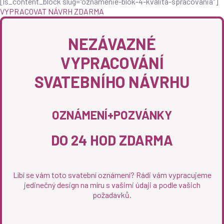
[ls_content_block slug="oznamenie-blok-4-kvalita-spracovania"]
VYPRACOVAT NÁVRH ZDARMA
NEZÁVAZNÉ
VYPRACOVÁNÍ
SVATEBNÍHO NÁVRHU
OZNÁMENÍ+POZVÁNKY
DO 24 HOD ZDARMA
Líbí se vám toto svatební oznámení? Rádi vám vypracujeme
jedinečný design na míru s vašimi údaji a podle vašich
požadavků.