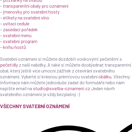
–
transparentní obaly pro oznámení
–
jmenovky pro svatební hosty
–
etikety na svatební víno
–
uvítací cedule
–
zasedací pořádek
–
svatební menu
–
svatební program
–
knihu hostů
Svatební oznámení si můžete dozdobit voskovými pečetěmi s
pečetidly
z naší nabídky. A také si můžete doobjednat transparentní
obal, který ještě více umocní zážitek z otevírání svatebního
oznámení. Vyberte si krásnou prémiovou svatební
obálku
. Všechny
informace nám můžete jednoduše zadat do formuláře nebo nám
napište email na
studio@svatba-oznameni.cz
Jeden návrh
svatebního oznámení je vždy bezplatný :)
VŠECHNY SVATEBNÍ OZNÁMENÍ