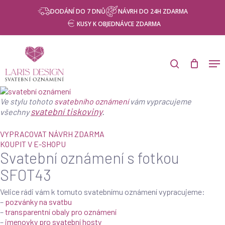
Skip
Menu
NÁVRH ZDARMA
DODÁNÍ DO 7 DNŮ
NÁVRH DO 24H ZDARMA
to
KUSY K OBJEDNÁVCE ZDARMA
main
content
Products
search
Men
search
Ve stylu tohoto
svatebního oznámení
vám vypracujeme
svatební tiskoviny
.
všechny
VYPRACOVAT NÁVRH ZDARMA
KOUPIT V E-SHOPU
Svatební oznámení s fotkou
SFOT43
Velice rádi vám k tomuto svatebnímu oznámení vypracujeme:
–
pozvánky na svatbu
–
transparentní obaly pro oznámení
–
jmenovky pro svatební hosty