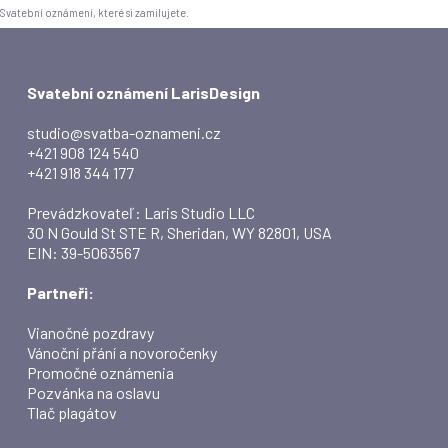
Svatební oznámení, které si zamilujete.
Svatební oznámení LarisDesign
studio@svatba-oznameni.cz
+421 908 124 540
+421 918 344 177
Prevádzkovateľ: Laris Studio LLC
30 N Gould St STE R, Sheridan, WY 82801, USA
EIN: 39-5063567
Partneři:
Vianočné pozdravy
Vánoční přání a novoročenky
Promočné oznámenia
Pozvánka na oslavu
Tlač plagátov