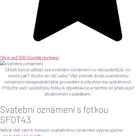
(
Více než 500 Google reviews
)
Chtěli byste udělat své svatební oznámení co nejosobnější, no
nevíte jak? Vložte do něj sebe! Váš snímek dodá svatebnímu
oznámení nenapodobitelné provedení a vdechne mu unikátnost.
Přiložte vaši společnou fotku k objednávce a nechte se překvapit
atraktivním výsledkem.
Svatební oznámení s fotkou
SFOT43
Velice rádi vám k tomuto svatebnímu oznámení vypracujeme:
–
pozvánky na svatbu