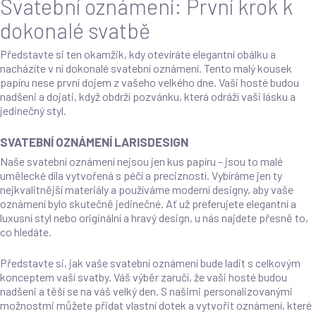
Svatební oznámení: První krok k
dokonalé svatbě
Představte si ten okamžik, kdy otevíráte elegantní obálku a
nacházíte v ní dokonalé svatební oznámení. Tento malý kousek
papíru nese první dojem z vašeho velkého dne. Vaši hosté budou
nadšeni a dojati, když obdrží pozvánku, která odráží vaši lásku a
jedinečný styl.
SVATEBNÍ OZNÁMENÍ LARISDESIGN
Naše svatební oznámení nejsou jen kus papíru – jsou to malé
umělecké díla vytvořená s péčí a precizností. Vybíráme jen ty
nejkvalitnější materiály a používáme moderní designy, aby vaše
oznámení bylo skutečně jedinečné. Ať už preferujete elegantní a
luxusní styl nebo originální a hravý design, u nás najdete přesně to,
co hledáte.
Představte si, jak vaše svatební oznámení bude ladit s celkovým
konceptem vaší svatby. Váš výběr zaručí, že vaši hosté budou
nadšeni a těší se na váš velký den. S našimi personalizovanými
možnostmi můžete přidat vlastní dotek a vytvořit oznámení, které