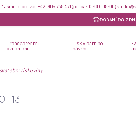
t? Jsme tu pro vás +421 905 738 471 (po-pá: 10:00 - 18:00) studio
DODÁNÍ DO 7 DN
Transparentní
Tisk vlastního
Sv
oznámení
návrhu
ti
svatební tiskoviny
.
FOT13