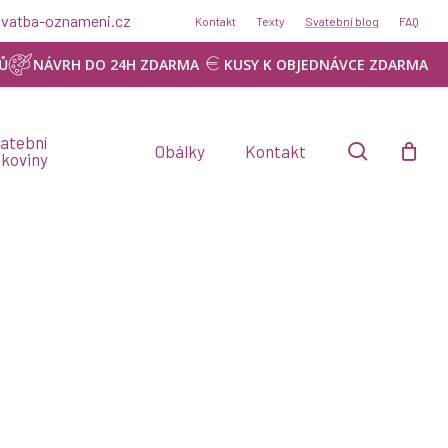
Menu
@svatba-oznameni.cz
Kontakt
Texty
Svatební blog
FAQ
NÁVRH ZDARMA
Ů
NÁVRH DO 24H ZDARMA
KUSY K OBJEDNÁVCE ZDARMA
atební
search
Obálky
Kontakt
skoviny