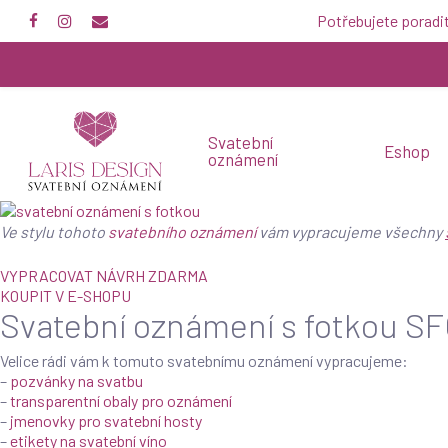
Skip
Potřebujete poradi
facebook
instagram
email
to
main
content
Svatební
Eshop
oznámení
Ve stylu tohoto
svatebního oznámení
vám vypracujeme všechny
VYPRACOVAT NÁVRH ZDARMA
KOUPIT V E-SHOPU
Svatební oznámení s fotkou S
Velice rádi vám k tomuto svatebnímu oznámení vypracujeme:
–
pozvánky na svatbu
–
transparentní obaly pro oznámení
–
jmenovky pro svatební hosty
–
etikety na svatební víno