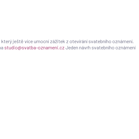
 který ještě více umocní zážitek z otevírání svatebního oznámení.
na
studio@svatba-oznameni.cz
Jeden návrh svatebního oznámení