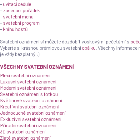
–
uvítací cedule
–
zasedací pořádek
–
svatební menu
–
svatební program
–
knihu hostů
Products
search
Svatební oznámení si můžete dozdobit voskovými pečetěmi s
peče
Vyberte si krásnou prémiovou svatební
obálku
. Všechny informace
je vždy bezplatný :)
VŠECHNY SVATEBNÍ OZNÁMENÍ
Plexi svatební oznámení
Luxusní svatební oznámení
Moderní svatební oznámení
Svatební oznámení s fotkou
Květinové svatební oznámení
Kreativní svatební oznámení
Jednoduché svatební oznámení
Exkluzivní svatební oznámení
Přírodní svatební oznámení
3D svatební oznámení
Zlaté svatební oznámení