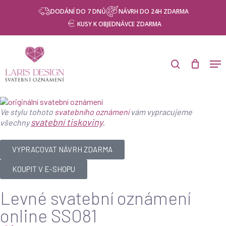
Skip
DODÁNÍ DO 7 DNŮ
NÁVRH DO 24H ZDARMA
to
KUSY K OBJEDNÁVCE ZDARMA
main
content
Ve stylu tohoto
svatebního oznámení
vám vypracujeme
svatební tiskoviny
.
všechny
VYPRACOVAT NÁVRH ZDARMA
KOUPIT V E-SHOPU
Levné svatební oznámení
online SSO81