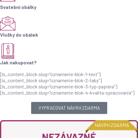
Svatební obálky
Vložky do obálek
Jak nakupovat?
[ls_content_block slug="oznamenie-blok-1-text"]
[ls_content_block slug="oznamenie-blok-2-taby"]
[ls_content_block slug="oznamenie-blok-3-typ-papiera"]
[ls_content_block slug="oznamenie-blok-4-kvalita-spracovania"]
VYPRACOVAT NÁVRH ZDARMA
NÁVRH ZDARMA
NEZÁVAZNÉ