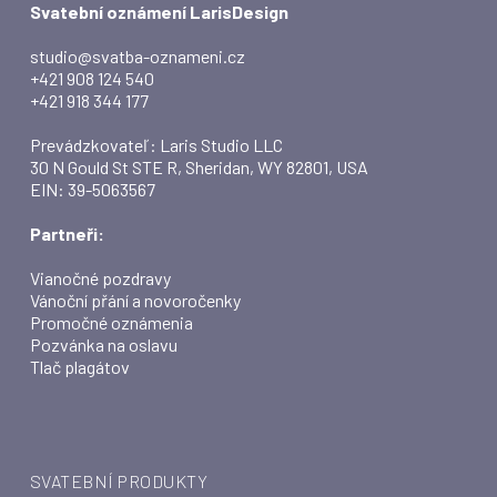
Svatební oznámení LarisDesign
studio@svatba-oznameni.cz
+421 908 124 540
+421 918 344 177
Prevádzkovateľ: Laris Studio LLC
30 N Gould St STE R, Sheridan, WY 82801, USA
EIN: 39-5063567
Partneři:
Vianočné pozdravy
Vánoční přání a novoročenky
Promočné oznámenia
Pozvánka na oslavu
Tlač plagátov
SVATEBNÍ PRODUKTY