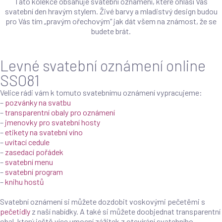
Tato kolekce obsahuje svatební oznámení, které ohlásí Váš
svatební den hravým stylem. Živé barvy a mladistvý design budou
pro Vás tím „pravým ořechovým“ jak dát všem na známost, že se
budete brát.
Levné svatební oznámení online
SSO81
Velice rádi vám k tomuto svatebnímu oznámení vypracujeme:
–
pozvánky na svatbu
–
transparentní obaly pro oznámení
–
jmenovky pro svatební hosty
–
etikety na svatební víno
–
uvítací cedule
–
zasedací pořádek
–
svatební menu
–
svatební program
–
knihu hostů
Svatební oznámení si můžete dozdobit voskovými pečetěmi s
pečetidly
z naší nabídky. A také si můžete doobjednat transparentní
obal, který ještě více umocní zážitek z otevírání svatebního