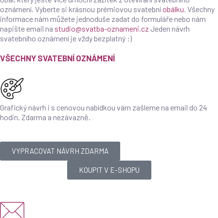
oznámení. Vyberte si krásnou prémiovou svatební
obálku
. Všechny
informace nám můžete jednoduše zadat do formuláře nebo nám
napište email na
studio@svatba-oznameni.cz
Jeden návrh
svatebního oznámení je vždy bezplatný :)
VŠECHNY SVATEBNÍ OZNÁMENÍ
Grafický návrh i s cenovou nabídkou vám zašleme na email do 24
hodin. Zdarma a nezávazně.
VYPRACOVAT NÁVRH ZDARMA
KOUPIT V E-SHOPU