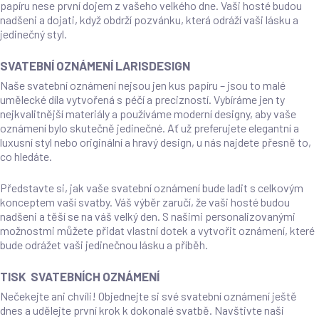
papíru nese první dojem z vašeho velkého dne. Vaši hosté budou
nadšeni a dojati, když obdrží pozvánku, která odráží vaši lásku a
jedinečný styl.
SVATEBNÍ OZNÁMENÍ LARISDESIGN
Naše svatební oznámení nejsou jen kus papíru – jsou to malé
umělecké díla vytvořená s péčí a precizností. Vybíráme jen ty
nejkvalitnější materiály a používáme moderní designy, aby vaše
oznámení bylo skutečně jedinečné. Ať už preferujete elegantní a
luxusní styl nebo originální a hravý design, u nás najdete přesně to,
co hledáte.
Představte si, jak vaše svatební oznámení bude ladit s celkovým
konceptem vaší svatby. Váš výběr zaručí, že vaši hosté budou
nadšeni a těší se na váš velký den. S našimi personalizovanými
možnostmi můžete přidat vlastní dotek a vytvořit oznámení, které
bude odrážet vaši jedinečnou lásku a příběh.
TISK SVATEBNÍCH OZNÁMENÍ
Nečekejte ani chvíli! Objednejte si své svatební oznámení ještě
dnes a udělejte první krok k dokonalé svatbě. Navštivte naši