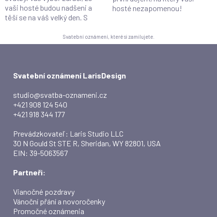
vaši hosté budou nadšeni a
hosté nezapomenou!
těší se na váš velký den. S
Svatební oznámení, které si zamilujete.
Svatební oznámení LarisDesign
studio@svatba-oznameni.cz
+421 908 124 540
+421 918 344 177
Prevádzkovateľ: Laris Studio LLC
30 N Gould St STE R, Sheridan, WY 82801, USA
EIN: 39-5063567
Partneři:
Vianočné pozdravy
Vánoční přání a novoročenky
Promočné oznámenia