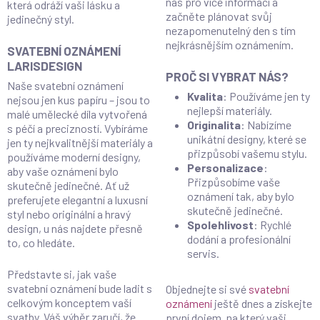
nás pro více informací a
která odráží vaši lásku a
začněte plánovat svůj
jedinečný styl.
nezapomenutelný den s tím
nejkrásnějším oznámením.
SVATEBNÍ OZNÁMENÍ
LARISDESIGN
PROČ SI VYBRAT NÁS?
Naše svatební oznámení
Kvalita
: Používáme jen ty
nejsou jen kus papíru – jsou to
nejlepší materiály.
malé umělecké díla vytvořená
Originalita
: Nabízíme
s péčí a precizností. Vybíráme
unikátní designy, které se
jen ty nejkvalitnější materiály a
přizpůsobí vašemu stylu.
používáme moderní designy,
Personalizace
:
aby vaše oznámení bylo
Přizpůsobíme vaše
skutečně jedinečné. Ať už
oznámení tak, aby bylo
preferujete elegantní a luxusní
skutečně jedinečné.
styl nebo originální a hravý
Spolehlivost
: Rychlé
design, u nás najdete přesně
dodání a profesionální
to, co hledáte.
servis.
Představte si, jak vaše
svatební oznámení bude ladit s
Objednejte si své
svatební
celkovým konceptem vaší
oznámení
ještě dnes a získejte
svatby. Váš výběr zaručí, že
první dojem, na který vaši