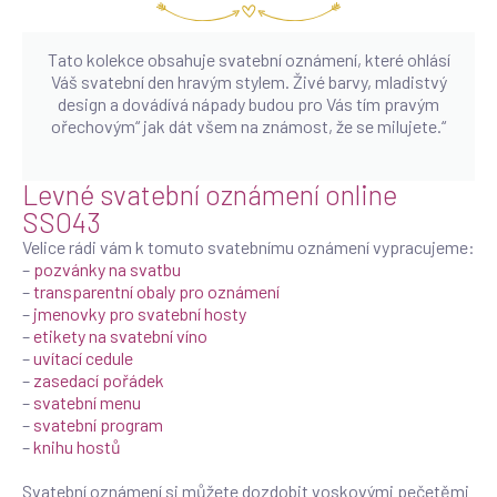
Tato kolekce obsahuje svatební oznámení, které ohlásí
Váš svatební den hravým stylem. Živé barvy, mladistvý
design a dovádívá nápady budou pro Vás tím pravým
ořechovým“ jak dát všem na známost, že se milujete.“
Levné svatební oznámení online
SSO43
Velice rádi vám k tomuto svatebnímu oznámení vypracujeme:
–
pozvánky na svatbu
–
transparentní obaly pro oznámení
–
jmenovky pro svatební hosty
–
etikety na svatební víno
–
uvítací cedule
–
zasedací pořádek
–
svatební menu
–
svatební program
–
knihu hostů
Svatební oznámení si můžete dozdobit voskovými pečetěmi