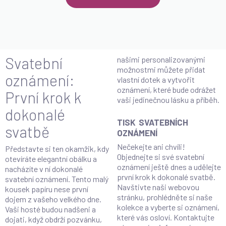
Svatební
našimi personalizovanými
možnostmi můžete přidat
oznámení:
vlastní dotek a vytvořit
oznámení, které bude odrážet
První krok k
vaši jedinečnou lásku a příběh.
dokonalé
TISK SVATEBNÍCH
svatbě
OZNÁMENÍ
Nečekejte ani chvíli!
Představte si ten okamžik, kdy
Objednejte si své svatební
otevíráte elegantní obálku a
oznámení ještě dnes a udělejte
nacházíte v ní dokonalé
první krok k dokonalé svatbě.
svatební oznámení. Tento malý
Navštivte naši webovou
kousek papíru nese první
stránku, prohlédněte si naše
dojem z vašeho velkého dne.
kolekce a vyberte si oznámení,
Vaši hosté budou nadšeni a
které vás osloví. Kontaktujte
dojati, když obdrží pozvánku,