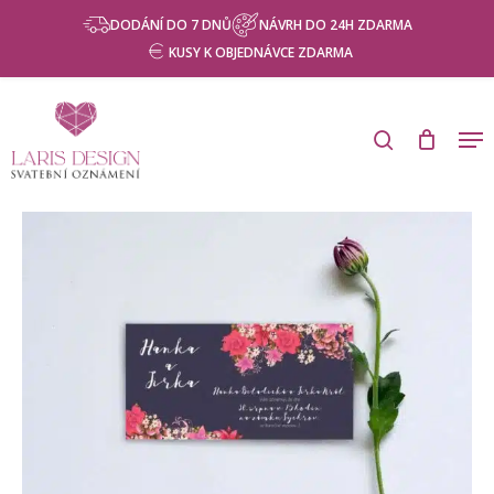
Skip
DODÁNÍ DO 7 DNŮ
NÁVRH DO 24H ZDARMA
to
KUSY K OBJEDNÁVCE ZDARMA
main
content