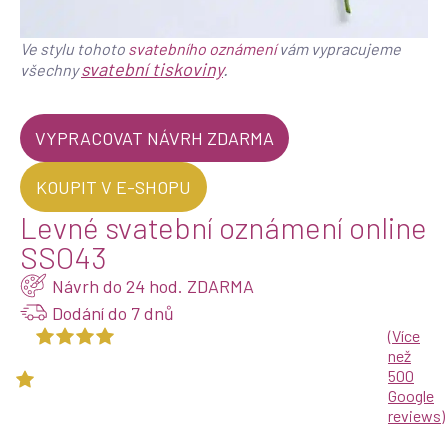
Ve stylu tohoto
svatebního oznámení
vám vypracujeme
svatební tiskoviny
.
všechny
VYPRACOVAT NÁVRH ZDARMA
KOUPIT V E-SHOPU
Levné svatební oznámení online
SSO43
Návrh do 24 hod. ZDARMA
Dodání do 7 dnů
(
Více
než
500
Google
reviews
)