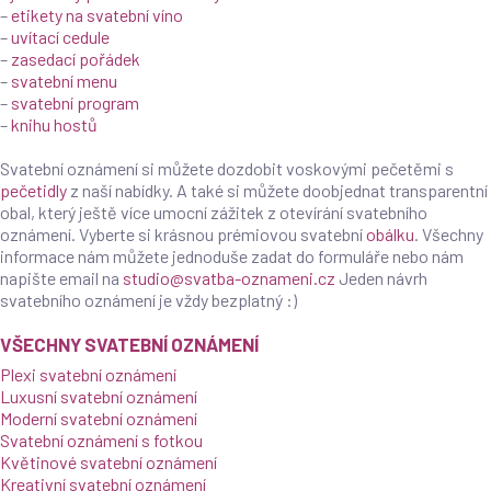
–
etikety na svatební víno
–
uvítací cedule
–
zasedací pořádek
–
svatební menu
–
svatební program
–
knihu hostů
Svatební oznámení si můžete dozdobit voskovými pečetěmi s
pečetidly
z naší nabídky. A také si můžete doobjednat transparentní
obal, který ještě více umocní zážitek z otevírání svatebního
oznámení. Vyberte si krásnou prémiovou svatební
obálku
. Všechny
informace nám můžete jednoduše zadat do formuláře nebo nám
napište email na
studio@svatba-oznameni.cz
Jeden návrh
svatebního oznámení je vždy bezplatný :)
VŠECHNY SVATEBNÍ OZNÁMENÍ
Plexi svatební oznámení
Luxusní svatební oznámení
Moderní svatební oznámení
Svatební oznámení s fotkou
Květinové svatební oznámení
Kreativní svatební oznámení