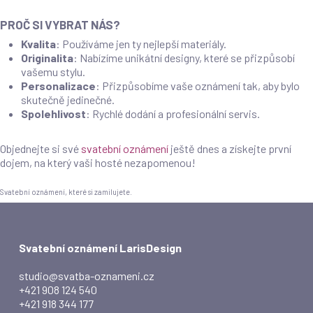
PROČ SI VYBRAT NÁS?
Kvalita
: Používáme jen ty nejlepší materiály.
Originalita
: Nabízíme unikátní designy, které se přizpůsobí
vašemu stylu.
Personalizace
: Přizpůsobíme vaše oznámení tak, aby bylo
skutečně jedinečné.
Spolehlivost
: Rychlé dodání a profesionální servis.
Objednejte si své
svatební oznámení
ještě dnes a získejte první
dojem, na který vaši hosté nezapomenou!
Svatební oznámení, které si zamilujete.
Svatební oznámení LarisDesign
studio@svatba-oznameni.cz
+421 908 124 540
+421 918 344 177