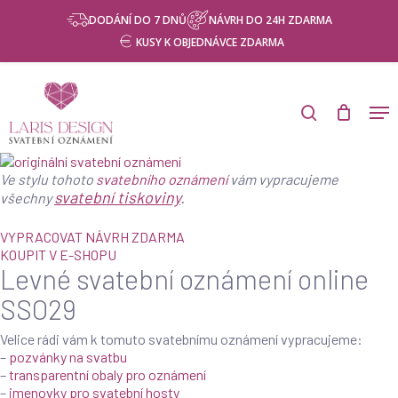
Skip
Menu
NÁVRH ZDARMA
DODÁNÍ DO 7 DNŮ
NÁVRH DO 24H ZDARMA
to
KUSY K OBJEDNÁVCE ZDARMA
main
content
Products
search
Men
search
Ve stylu tohoto
svatebního oznámení
vám vypracujeme
svatební tiskoviny
.
všechny
VYPRACOVAT NÁVRH ZDARMA
KOUPIT V E-SHOPU
Levné svatební oznámení online
SSO29
Velice rádi vám k tomuto svatebnímu oznámení vypracujeme:
–
pozvánky na svatbu
–
transparentní obaly pro oznámení
–
jmenovky pro svatební hosty