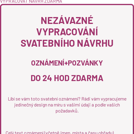
VYPRACOVAT NÁVRH ZDARMA
NEZÁVAZNÉ
VYPRACOVÁNÍ
SVATEBNÍHO NÁVRHU
OZNÁMENÍ+POZVÁNKY
DO 24 HOD ZDARMA
Líbí se vám toto svatební oznámení? Rádi vám vypracujeme
jedinečný design na míru s vašimi údaji a podle vašich
požadavků.
Celý text oznámení (včetně jmen, místa a času obřadu)