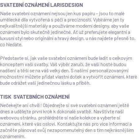
SVATEBNÍ OZNÁMENÍ LARISDESIGN
Naše svatební oznámení nejsou jen kus papíru – jsou to malé
umělecké díla vytvořená s péčí a precizností. Vybíráme jen ty
nejkvalitnější materiály a používáme moderní designy, aby vaše
oznámení bylo skutečně jedinečné. Ať už preferujete elegantní a
luxusní styl nebo originální a hravý design, u nás najdete přesně to,
co hledáte.
Představte si, jak vaše svatební oznámení bude ladit s celkovým
konceptem vaší svatby. Váš výběr zaručí, že vaši hosté budou
nadšeni a těší se na váš velký den. S našimi personalizovanými
možnostmi můžete přidat vlastní dotek a vytvořit oznámení, které
bude odrážet vaši jedinečnou lásku a příběh.
TISK SVATEBNÍCH OZNÁMENÍ
Nečekejte ani chvíli! Objednejte si své svatební oznámení ještě
dnes a udělejte první krok k dokonalé svatbě. Navštivte naši
webovou stránku, prohlédněte si naše kolekce a vyberte si
oznámení, které vás osloví. Kontaktujte nás pro více informací a
začněte plánovat svůj nezapomenutelný den s tím nejkrásnějším
oznámením.