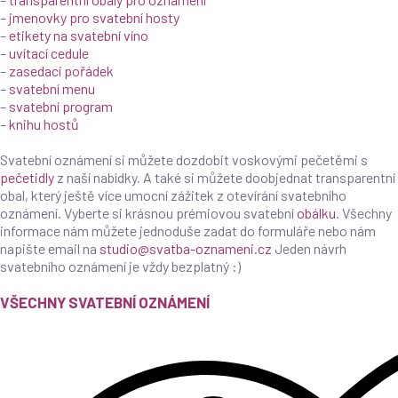
–
jmenovky pro svatební hosty
–
etikety na svatební víno
–
uvítací cedule
–
zasedací pořádek
–
svatební menu
–
svatební program
–
knihu hostů
Svatební oznámení si můžete dozdobit voskovými pečetěmi s
pečetidly
z naší nabídky. A také si můžete doobjednat transparentní
obal, který ještě více umocní zážitek z otevírání svatebního
oznámení. Vyberte si krásnou prémiovou svatební
obálku
. Všechny
informace nám můžete jednoduše zadat do formuláře nebo nám
napište email na
studio@svatba-oznameni.cz
Jeden návrh
svatebního oznámení je vždy bezplatný :)
VŠECHNY SVATEBNÍ OZNÁMENÍ