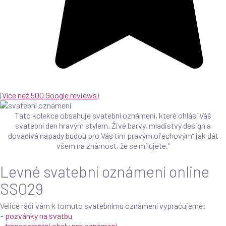
(
Více než 500 Google reviews
)
Tato kolekce obsahuje svatební oznámení, které ohlásí Váš
svatební den hravým stylem. Živé barvy, mladistvý design a
dovádívá nápady budou pro Vás tím pravým ořechovým“ jak dát
všem na známost, že se milujete.“
Levné svatební oznámení online
SSO29
Velice rádi vám k tomuto svatebnímu oznámení vypracujeme:
–
pozvánky na svatbu
–
transparentní obaly pro oznámení