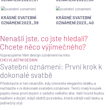
oznámení
oznámení
2023_37
2023_38
Krásné
Krásné
KRÁSNÉ SVATEBNÍ
KRÁSNÉ SVATEBNÍ
svatební
svatební
OZNÁMENÍ 2023_39
OZNÁMENÍ 2023_40
oznámení
oznámení
2023_39
2023_40
Nenašli jste, co jste hledali?
Chcete něco výjimečného?
Vypracujeme Vám design oznámení na míru
CHCI VLASTNÍ DESIGN
Svatební oznámení: První krok k
dokonalé svatbě
Představte si ten okamžik, kdy otevíráte elegantní obálku a
nacházíte v ní dokonalé svatební oznámení. Tento malý kousek
papíru nese první dojem z vašeho velkého dne. Vaši hosté budou
nadšeni a dojati, když obdrží pozvánku, která odráží vaši lásku a
jedinečný styl.