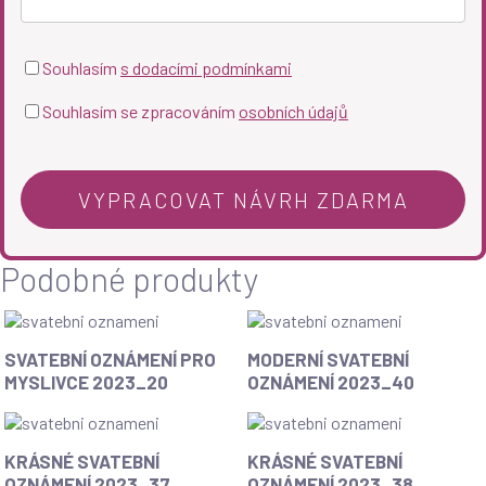
Souhlasím
s dodacími podmínkami
Souhlasím se zpracováním
osobních údajů
Podobné produkty
Svatební
Moderní
SVATEBNÍ OZNÁMENÍ PRO
MODERNÍ SVATEBNÍ
oznámení
svatební
MYSLIVCE 2023_20
OZNÁMENÍ 2023_40
pro
oznámení
myslivce
2023_40
2023_20
Krásné
Krásné
KRÁSNÉ SVATEBNÍ
KRÁSNÉ SVATEBNÍ
svatební
svatební
OZNÁMENÍ 2023_37
OZNÁMENÍ 2023_38