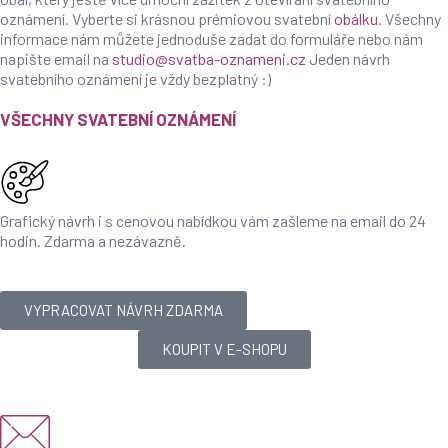
oznámení. Vyberte si krásnou prémiovou svatební
obálku
. Všechny
informace nám můžete jednoduše zadat do formuláře nebo nám
napište email na
studio@svatba-oznameni.cz
Jeden návrh
svatebního oznámení je vždy bezplatný :)
VŠECHNY SVATEBNÍ OZNÁMENÍ
Grafický návrh i s cenovou nabídkou vám zašleme na email do 24
hodin. Zdarma a nezávazně.
VYPRACOVAT NÁVRH ZDARMA
KOUPIT V E-SHOPU