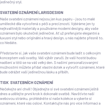
jedinečný styl.
SVATEBNÍ OZNÁMENÍ LARISDESIGN
Naše svatební oznámení nejsou jen kus papíru – jsou to malé
umělecké díla vytvořená s péčí a precizností. Vybíráme jen ty
nejkvalitnější materiály a používáme moderní designy, aby vaše
oznámení bylo skutečně jedinečné. Ať už preferujete elegantní a
luxusní styl nebo originální a hravý design, u nás najdete přesně to,
co hledáte.
Představte si, jak vaše svatební oznámení bude ladit s celkovým
konceptem vaší svatby. Váš výběr zaručí, že vaši hosté budou
nadšeni a těší se na váš velký den. S našimi personalizovanými
možnostmi můžete přidat vlastní dotek a vytvořit oznámení, které
bude odrážet vaši jedinečnou lásku a příběh.
TISK SVATEBNÍCH OZNÁMENÍ
Nečekejte ani chvíli! Objednejte si své svatební oznámení ještě
dnes a udělejte první krok k dokonalé svatbě. Navštivte naši
webovou stránku, prohlédněte si naše kolekce a vyberte si
oznámení, které vás osloví. Kontaktujte nás pro více informací a