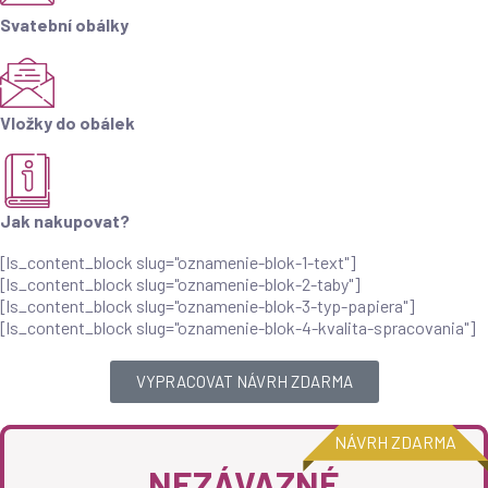
Svatební obálky
Vložky do obálek
Jak nakupovat?
[ls_content_block slug="oznamenie-blok-1-text"]
[ls_content_block slug="oznamenie-blok-2-taby"]
[ls_content_block slug="oznamenie-blok-3-typ-papiera"]
[ls_content_block slug="oznamenie-blok-4-kvalita-spracovania"]
VYPRACOVAT NÁVRH ZDARMA
NÁVRH ZDARMA
NEZÁVAZNÉ