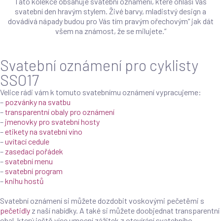
Tato kolekce obsahuje svatební oznámení, které ohlásí Váš
svatební den hravým stylem. Živé barvy, mladistvý design a
dovádívá nápady budou pro Vás tím pravým ořechovým“ jak dát
všem na známost, že se milujete.“
Svatební oznámení pro cyklisty
SSO17
Velice rádi vám k tomuto svatebnímu oznámení vypracujeme:
–
pozvánky na svatbu
–
transparentní obaly pro oznámení
–
jmenovky pro svatební hosty
–
etikety na svatební víno
–
uvítací cedule
–
zasedací pořádek
–
svatební menu
–
svatební program
–
knihu hostů
Svatební oznámení si můžete dozdobit voskovými pečetěmi s
pečetidly
z naší nabídky. A také si můžete doobjednat transparentní
obal, který ještě více umocní zážitek z otevírání svatebního