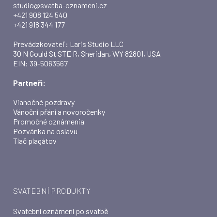
studio@svatba-oznameni.cz
+421 908 124 540
+421 918 344 177
Prevádzkovateľ: Laris Studio LLC
30 N Gould St STE R, Sheridan, WY 82801, USA
EIN: 39-5063567
Partneři:
Vianočné pozdravy
Vánoční přání a novoročenky
Promočné oznámenia
Pozvánka na oslavu
Tlač plagátov
SVATEBNÍ PRODUKTY
Svatební oznámení po svatbě