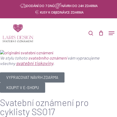
Skip
DODÁNÍ DO 7 DNŮ
NÁVRH DO 24H ZDARMA
to
KUSY K OBJEDNÁVCE ZDARMA
main
content
Ve stylu tohoto
svatebního oznámení
vám vypracujeme
svatební tiskoviny
.
všechny
VYPRACOVAT NÁVRH ZDARMA
KOUPIT V E-SHOPU
Svatební oznámení pro
cyklisty SSO17