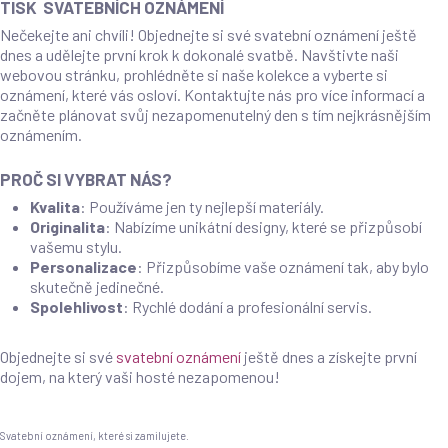
TISK SVATEBNÍCH OZNÁMENÍ
Nečekejte ani chvíli! Objednejte si své svatební oznámení ještě
dnes a udělejte první krok k dokonalé svatbě. Navštivte naši
webovou stránku, prohlédněte si naše kolekce a vyberte si
oznámení, které vás osloví. Kontaktujte nás pro více informací a
začněte plánovat svůj nezapomenutelný den s tím nejkrásnějším
oznámením.
PROČ SI VYBRAT NÁS?
Kvalita
: Používáme jen ty nejlepší materiály.
Originalita
: Nabízíme unikátní designy, které se přizpůsobí
vašemu stylu.
Personalizace
: Přizpůsobíme vaše oznámení tak, aby bylo
skutečně jedinečné.
Spolehlivost
: Rychlé dodání a profesionální servis.
Objednejte si své
svatební oznámení
ještě dnes a získejte první
dojem, na který vaši hosté nezapomenou!
Svatební oznámení, které si zamilujete.