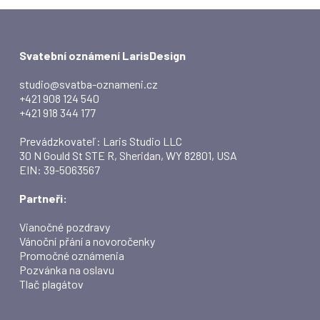
Svatební oznámení LarisDesign
studio@svatba-oznameni.cz
+421 908 124 540
+421 918 344 177
Prevádzkovateľ: Laris Studio LLC
30 N Gould St STE R, Sheridan, WY 82801, USA
EIN: 39-5063567
Partneři:
Vianočné pozdravy
Vánoční přání a novoročenky
Promočné oznámenia
Pozvánka na oslavu
Tlač plagátov