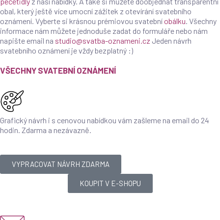
pečetidly
z naší nabídky. A také si můžete doobjednat transparentní
obal, který ještě více umocní zážitek z otevírání svatebního
oznámení. Vyberte si krásnou prémiovou svatební
obálku
. Všechny
informace nám můžete jednoduše zadat do formuláře nebo nám
napište email na
studio@svatba-oznameni.cz
Jeden návrh
svatebního oznámení je vždy bezplatný :)
VŠECHNY SVATEBNÍ OZNÁMENÍ
Grafický návrh i s cenovou nabídkou vám zašleme na email do 24
hodin. Zdarma a nezávazně.
VYPRACOVAT NÁVRH ZDARMA
KOUPIT V E-SHOPU