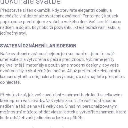
dokonalé svatbě
Představte si ten okamžik, kdy otevíráte elegantní obálku a
nacházíte v ní dokonalé svatební oznámení. Tento malý kousek
papíru nese první dojem z vašeho velkého dne. Vaši hosté budou
nadšeni a dojati, když obdrží pozvánku, která odráží vaši lásku a
jedinečný styl.
SVATEBNÍ OZNÁMENÍ LARISDESIGN
Naše svatební oznámení nejsou jen kus papíru – jsou to malé
umělecké díla vytvořená s péčí a precizností. Vybíráme jen ty
nejkvalitnější materiály a používáme moderní designy, aby vaše
oznámení bylo skutečně jedinečné. Ať už preferujete elegantní a
luxusní styl nebo originální a hravý design, u nás najdete přesně to,
co hledáte.
Představte si, jak vaše svatební oznámení bude ladit s celkovým
konceptem vaší svatby. Váš výběr zaručí, že vaši hosté budou
nadšeni a těší se na váš velký den. S našimi personalizovanými
možnostmi můžete přidat vlastní dotek a vytvořit oznámení, které
bude odrážet vaši jedinečnou lásku a příběh.