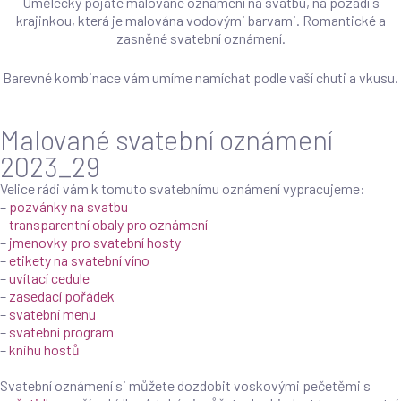
Umělecky pojaté malované oznámení na svatbu, na pozadí s
krajinkou, která je malována vodovými barvami. Romantické a
zasněné svatební oznámení.
Barevné kombinace vám umíme namíchat podle vaší chuti a vkusu.
Malované svatební oznámení
2023_29
Velice rádi vám k tomuto svatebnímu oznámení vypracujeme:
–
pozvánky na svatbu
–
transparentní obaly pro oznámení
–
jmenovky pro svatební hosty
–
etikety na svatební víno
–
uvítací cedule
–
zasedací pořádek
–
svatební menu
–
svatební program
–
knihu hostů
Svatební oznámení si můžete dozdobit voskovými pečetěmi s