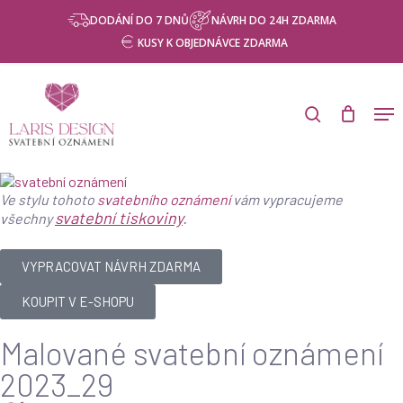
Skip
DODÁNÍ DO 7 DNŮ
NÁVRH DO 24H ZDARMA
to
KUSY K OBJEDNÁVCE ZDARMA
main
content
Ve stylu tohoto
svatebního oznámení
vám vypracujeme
svatební tiskoviny
.
všechny
VYPRACOVAT NÁVRH ZDARMA
KOUPIT V E-SHOPU
Malované svatební oznámení
2023_29