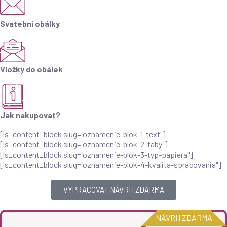
Svatební obálky
Vložky do obálek
Jak nakupovat?
[ls_content_block slug="oznamenie-blok-1-text"]
[ls_content_block slug="oznamenie-blok-2-taby"]
[ls_content_block slug="oznamenie-blok-3-typ-papiera"]
[ls_content_block slug="oznamenie-blok-4-kvalita-spracovania"]
VYPRACOVAT NÁVRH ZDARMA
NÁVRH ZDARMA