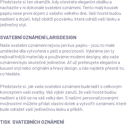
Představte si ten okamžik, kdy otevíráte elegantní obálku a
nacházíte v ní dokonalé svatební oznámení. Tento malý kousek
papíru nese první dojem z vašeho velkého dne. Vaši hosté budou
nadšeni a dojati, když obdrží pozvánku, která odráží vaši lásku a
jedinečný styl.
SVATEBNÍ OZNÁMENÍ LARISDESIGN
Naše svatební oznámení nejsou jen kus papíru – jsou to malé
umělecké díla vytvořená s péčí a precizností. Vybíráme jen ty
nejkvalitnější materiály a používáme moderní designy, aby vaše
oznámení bylo skutečně jedinečné. Ať už preferujete elegantní a
luxusní styl nebo originální a hravý design, u nás najdete přesně to,
co hledáte.
Představte si, jak vaše svatební oznámení bude ladit s celkovým
konceptem vaší svatby. Váš výběr zaručí, že vaši hosté budou
nadšeni a těší se na váš velký den. S našimi personalizovanými
možnostmi můžete přidat vlastní dotek a vytvořit oznámení, které
bude odrážet vaši jedinečnou lásku a příběh.
TISK SVATEBNÍCH OZNÁMENÍ