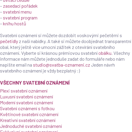
–
zasedací pořádek
–
svatební menu
–
svatební program
–
knihu hostů
Svatební oznámení si můžete dozdobit voskovými pečetěmi s
pečetidly
z naší nabídky. A také si můžete doobjednat transparentní
obal, který ještě více umocní zážitek z otevírání svatebního
oznámení. Vyberte si krásnou prémiovou svatební
obálku
. Všechny
informace nám můžete jednoduše zadat do formuláře nebo nám
napište email na
studio@svatba-oznameni.cz
Jeden návrh
svatebního oznámení je vždy bezplatný :)
VŠECHNY SVATEBNÍ OZNÁMENÍ
Plexi svatební oznámení
Luxusní svatební oznámení
Moderní svatební oznámení
Svatební oznámení s fotkou
Květinové svatební oznámení
Kreativní svatební oznámení
Jednoduché svatební oznámení
Exkluzivní svatební oznámení