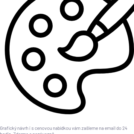
Grafický návrh i s cenovou nabídkou vám zašleme na email do 24
hodin. Zdarma a nezávazně.