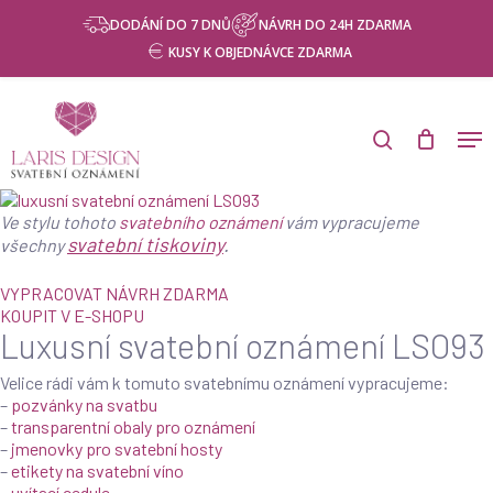
Skip
Menu
NÁVRH ZDARMA
DODÁNÍ DO 7 DNŮ
NÁVRH DO 24H ZDARMA
to
KUSY K OBJEDNÁVCE ZDARMA
main
content
Products
search
Men
search
Ve stylu tohoto
svatebního oznámení
vám vypracujeme
svatební tiskoviny
.
všechny
VYPRACOVAT NÁVRH ZDARMA
KOUPIT V E-SHOPU
Luxusní svatební oznámení LSO93
Velice rádi vám k tomuto svatebnímu oznámení vypracujeme:
–
pozvánky na svatbu
–
transparentní obaly pro oznámení
–
jmenovky pro svatební hosty
–
etikety na svatební víno
–
uvítací cedule