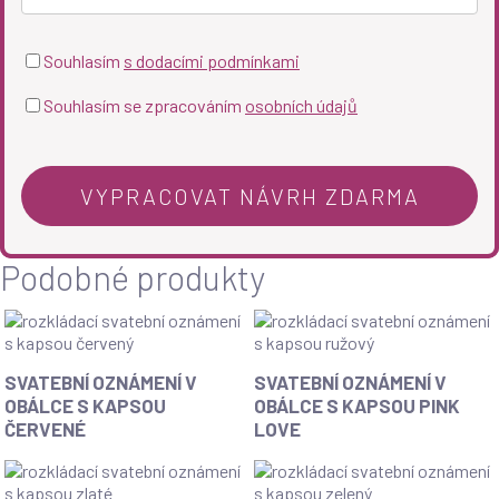
Souhlasím
s dodacími podmínkami
Souhlasím se zpracováním
osobních údajů
Podobné produkty
Svatební
Svatební
SVATEBNÍ OZNÁMENÍ V
SVATEBNÍ OZNÁMENÍ V
oznámení
oznámení
OBÁLCE S KAPSOU
OBÁLCE S KAPSOU PINK
v
v
ČERVENÉ
LOVE
obálce
obálce
s
s
kapsou
kapsou