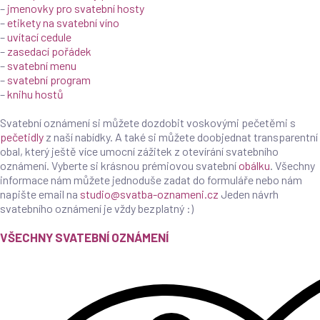
–
jmenovky pro svatební hosty
–
etikety na svatební víno
–
uvítací cedule
–
zasedací pořádek
–
svatební menu
–
svatební program
–
knihu hostů
Svatební oznámení si můžete dozdobit voskovými pečetěmi s
pečetidly
z naší nabídky. A také si můžete doobjednat transparentní
obal, který ještě více umocní zážitek z otevírání svatebního
oznámení. Vyberte si krásnou prémiovou svatební
obálku
. Všechny
informace nám můžete jednoduše zadat do formuláře nebo nám
napište email na
studio@svatba-oznameni.cz
Jeden návrh
svatebního oznámení je vždy bezplatný :)
VŠECHNY SVATEBNÍ OZNÁMENÍ