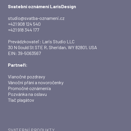
Svatební oznámení LarisDesign
studio@svatba-oznameni.cz
+421 908 124 540
+421 918 344 177
Prevádzkovateľ: Laris Studio LLC
30 N Gould St STE R, Sheridan, WY 82801, USA
EIN: 39-5063567
Partneři:
Vianočné pozdravy
Vánoční přání a novoročenky
Promočné oznámenia
Pozvánka na oslavu
Tlač plagátov
SVATEBNÍ PRODUKTY