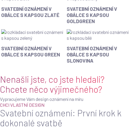
červené
Pink
Svatební
Svatební
SVATEBNÍ OZNÁMENÍ V
SVATEBNÍ OZNÁMENÍ V
love
oznámení
oznámení
OBÁLCE S KAPSOU ZLATÉ
OBÁLCE S KAPSOU
v
v
GOLDGREEN
obálce
obálce
s
s
kapsou
kapsou
Zlaté
Goldgreen
Svatební
Svatební
SVATEBNÍ OZNÁMENÍ V
SVATEBNÍ OZNÁMENÍ V
oznámení
oznámení
OBÁLCE S KAPSOU GREEN
OBÁLCE S KAPSOU
v
v
SLONOVINA
obálce
obálce
s
s
Nenašli jste, co jste hledali?
kapsou
kapsou
Green
Slonovina
Chcete něco výjimečného?
Vypracujeme Vám design oznámení na míru
CHCI VLASTNÍ DESIGN
Svatební oznámení: První krok k
dokonalé svatbě