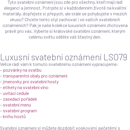
Tyto svatební oznámení jsou zde pro všechny, kteří mají rádi
eleganci a jemnost. Potrpíte si v každodenním životě na kvalitní
materiály, dopřejete si přepych, ale stále se pohybujete v mezích
vkusu? Chcete tento styl zachovat i ve vašich svatebních
oznámeních? Pak je naše kolekce luxusních oznámení zhotovená
právě pro vás. Vyberte si královské svatební oznámení, kterým
celému světu sdělíte váš šťastný den.
Luxusní svatební oznámení LSO79
Velice rádi vám k tomuto svatebnímu oznámení vypracujeme:
–
pozvánky na svatbu
–
transparentní obaly pro oznámení
–
jmenovky pro svatební hosty
–
etikety na svatební víno
–
uvítací cedule
–
zasedací pořádek
–
svatební menu
–
svatební program
–
knihu hostů
Svatební oznámení si můžete dozdobit voskovými pečetěmi s