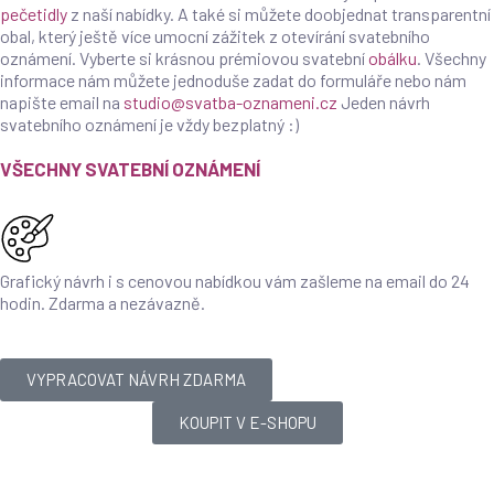
pečetidly
z naší nabídky. A také si můžete doobjednat transparentní
obal, který ještě více umocní zážitek z otevírání svatebního
oznámení. Vyberte si krásnou prémiovou svatební
obálku
. Všechny
informace nám můžete jednoduše zadat do formuláře nebo nám
napište email na
studio@svatba-oznameni.cz
Jeden návrh
svatebního oznámení je vždy bezplatný :)
VŠECHNY SVATEBNÍ OZNÁMENÍ
Grafický návrh i s cenovou nabídkou vám zašleme na email do 24
hodin. Zdarma a nezávazně.
VYPRACOVAT NÁVRH ZDARMA
KOUPIT V E-SHOPU