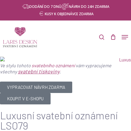
Skip
DODÁNÍ DO 7 DNŮ
NÁVRH DO 24H ZDARMA
to
KUSY K OBJEDNÁVCE ZDARMA
main
content
Ve stylu tohoto
svatebního oznámení
vám vypracujeme
svatební tiskoviny
.
všechny
VYPRACOVAT NÁVRH ZDARMA
KOUPIT V E-SHOPU
Luxusní svatební oznámení
LSO79