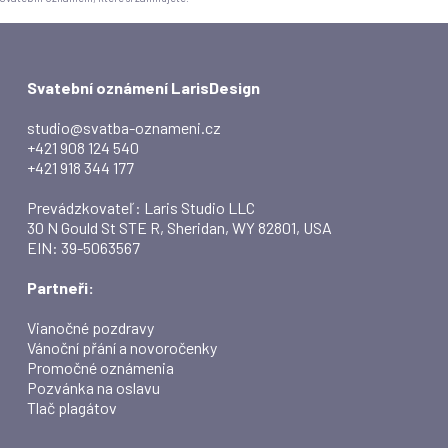
Svatební oznámení LarisDesign
studio@svatba-oznameni.cz
+421 908 124 540
+421 918 344 177
Prevádzkovateľ: Laris Studio LLC
30 N Gould St STE R, Sheridan, WY 82801, USA
EIN: 39-5063567
Partneři:
Vianočné pozdravy
Vánoční přání a novoročenky
Promočné oznámenia
Pozvánka na oslavu
Tlač plagátov