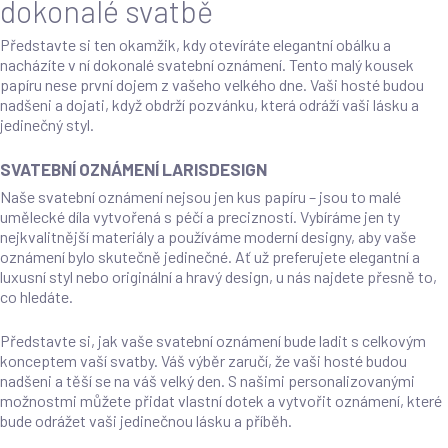
dokonalé svatbě
Představte si ten okamžik, kdy otevíráte elegantní obálku a
nacházíte v ní dokonalé svatební oznámení. Tento malý kousek
papíru nese první dojem z vašeho velkého dne. Vaši hosté budou
nadšeni a dojati, když obdrží pozvánku, která odráží vaši lásku a
jedinečný styl.
SVATEBNÍ OZNÁMENÍ LARISDESIGN
Naše svatební oznámení nejsou jen kus papíru – jsou to malé
umělecké díla vytvořená s péčí a precizností. Vybíráme jen ty
nejkvalitnější materiály a používáme moderní designy, aby vaše
oznámení bylo skutečně jedinečné. Ať už preferujete elegantní a
luxusní styl nebo originální a hravý design, u nás najdete přesně to,
co hledáte.
Představte si, jak vaše svatební oznámení bude ladit s celkovým
konceptem vaší svatby. Váš výběr zaručí, že vaši hosté budou
nadšeni a těší se na váš velký den. S našimi personalizovanými
možnostmi můžete přidat vlastní dotek a vytvořit oznámení, které
bude odrážet vaši jedinečnou lásku a příběh.