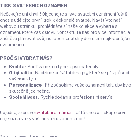
TISK SVATEBNÍCH OZNÁMENÍ
Nečekejte ani chvíli! Objednejte si své svatební oznámení ještě
dnes a udělejte první krok k dokonalé svatbě. Navštivte naši
webovou stránku, prohlédněte si naše kolekce a vyberte si
oznámení, které vás osloví. Kontaktujte nás pro více informací a
začněte plánovat svůj nezapomenutelný den s tím nejkrásnějším
oznámením.
PROČ SI VYBRAT NÁS?
Kvalita
: Používáme jen ty nejlepší materiály.
Originalita
: Nabízíme unikátní designy, které se přizpůsobí
vašemu stylu.
Personalizace
: Přizpůsobíme vaše oznámení tak, aby bylo
skutečně jedinečné.
Spolehlivost
: Rychlé dodání a profesionální servis.
Objednejte si své
svatební oznámení
ještě dnes a získejte první
dojem, na který vaši hosté nezapomenou!
Svatební oznámení, které si zamilujete.