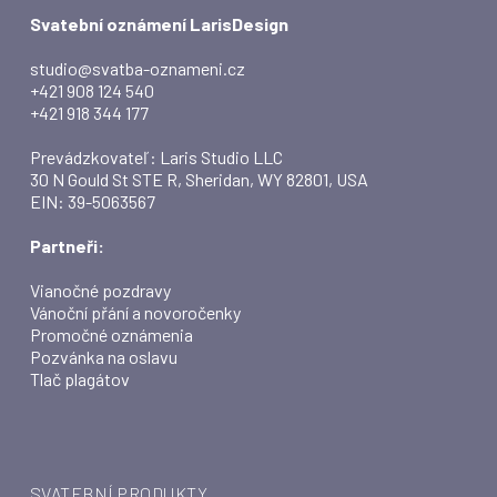
Svatební oznámení LarisDesign
studio@svatba-oznameni.cz
+421 908 124 540
+421 918 344 177
Prevádzkovateľ: Laris Studio LLC
30 N Gould St STE R, Sheridan, WY 82801, USA
EIN: 39-5063567
Partneři:
Vianočné pozdravy
Vánoční přání a novoročenky
Promočné oznámenia
Pozvánka na oslavu
Tlač plagátov
SVATEBNÍ PRODUKTY