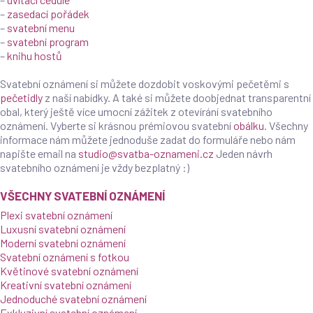
–
zasedací pořádek
–
svatební menu
–
svatební program
–
knihu hostů
Svatební oznámení si můžete dozdobit voskovými pečetěmi s
pečetidly
z naší nabídky. A také si můžete doobjednat transparentní
obal, který ještě více umocní zážitek z otevírání svatebního
oznámení. Vyberte si krásnou prémiovou svatební
obálku
. Všechny
informace nám můžete jednoduše zadat do formuláře nebo nám
napište email na
studio@svatba-oznameni.cz
Jeden návrh
svatebního oznámení je vždy bezplatný :)
VŠECHNY SVATEBNÍ OZNÁMENÍ
Plexi svatební oznámení
Luxusní svatební oznámení
Moderní svatební oznámení
Svatební oznámení s fotkou
Květinové svatební oznámení
Kreativní svatební oznámení
Jednoduché svatební oznámení
Exkluzivní svatební oznámení