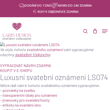
Skip
Menu
NÁVRH ZDARMA
DODÁNÍ DO 7 DNŮ
NÁVRH DO 24H ZDARMA
to
KUSY K OBJEDNÁVCE ZDARMA
main
content
Products
search
Men
search
Ve stylu tohoto
svatebního oznámení
vám vypracujeme
svatební tiskoviny
.
všechny
VYPRACOVAT NÁVRH ZDARMA
KOUPIT V E-SHOPU
Luxusní svatební oznámení LSO74
Velice rádi vám k tomuto svatebnímu oznámení vypracujeme:
–
pozvánky na svatbu
–
transparentní obaly pro oznámení
–
jmenovky pro svatební hosty
–
etikety na svatební víno
–
uvítací cedule