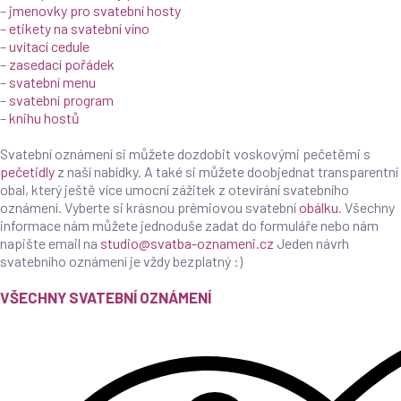
–
jmenovky pro svatební hosty
–
etikety na svatební víno
–
uvítací cedule
–
zasedací pořádek
–
svatební menu
–
svatební program
–
knihu hostů
Svatební oznámení si můžete dozdobit voskovými pečetěmi s
pečetidly
z naší nabídky. A také si můžete doobjednat transparentní
obal, který ještě více umocní zážitek z otevírání svatebního
oznámení. Vyberte si krásnou prémiovou svatební
obálku
. Všechny
informace nám můžete jednoduše zadat do formuláře nebo nám
napište email na
studio@svatba-oznameni.cz
Jeden návrh
svatebního oznámení je vždy bezplatný :)
VŠECHNY SVATEBNÍ OZNÁMENÍ