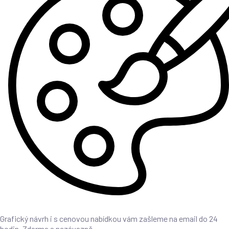
Grafický návrh i s cenovou nabídkou vám zašleme na email do 24
hodin. Zdarma a nezávazně.