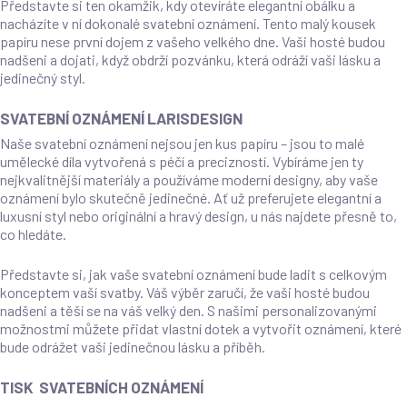
Představte si ten okamžik, kdy otevíráte elegantní obálku a
nacházíte v ní dokonalé svatební oznámení. Tento malý kousek
papíru nese první dojem z vašeho velkého dne. Vaši hosté budou
nadšeni a dojati, když obdrží pozvánku, která odráží vaši lásku a
jedinečný styl.
SVATEBNÍ OZNÁMENÍ LARISDESIGN
Naše svatební oznámení nejsou jen kus papíru – jsou to malé
umělecké díla vytvořená s péčí a precizností. Vybíráme jen ty
nejkvalitnější materiály a používáme moderní designy, aby vaše
oznámení bylo skutečně jedinečné. Ať už preferujete elegantní a
luxusní styl nebo originální a hravý design, u nás najdete přesně to,
co hledáte.
Představte si, jak vaše svatební oznámení bude ladit s celkovým
konceptem vaší svatby. Váš výběr zaručí, že vaši hosté budou
nadšeni a těší se na váš velký den. S našimi personalizovanými
možnostmi můžete přidat vlastní dotek a vytvořit oznámení, které
bude odrážet vaši jedinečnou lásku a příběh.
TISK SVATEBNÍCH OZNÁMENÍ