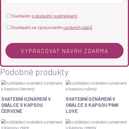
Souhlasím
s dodacími podmínkami
Souhlasím se zpracováním
osobních údajů
Podobné produkty
Svatební
Svatební
SVATEBNÍ OZNÁMENÍ V
SVATEBNÍ OZNÁMENÍ V
oznámení
oznámení
OBÁLCE S KAPSOU
OBÁLCE S KAPSOU PINK
v
v
ČERVENÉ
LOVE
obálce
obálce
s
s
kapsou
kapsou