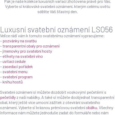
Pak je naše kolekce luxusních variací zhotovena právě pro Vás.
Vyberte si královské svatební oznámení, kterým celému světu
sdělíte Váš šťastný den.
Luxusní svatební oznámení LSO56
Velice rádi vám k tomuto svatebnímu oznámení vypracujeme:
–
pozvánky na svatbu
–
transparentní obaly pro oznámení
–
jmenovky pro svatební hosty
–
etikety na svatební víno
–
uvítací cedule
–
zasedací pořádek
–
svatební menu
–
svatební program
–
knihu hostů
Svatební oznámení si můžete dozdobit voskovými pečetěmi s
pečetidly
z naší nabídky. A také si můžete doobjednat transparentní
obal, který ještě více umocní zážitek z otevírání svatebního
oznámení. Vyberte si krásnou prémiovou svatební
obálku
. Všechny
informace nám můžete jednoduše zadat do formuláře nebo nám