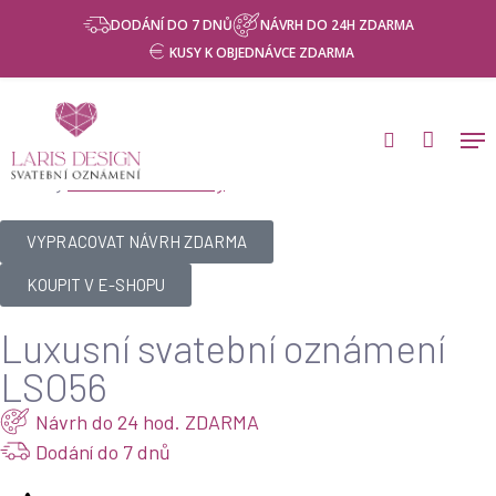
Skip
DODÁNÍ DO 7 DNŮ
NÁVRH DO 24H ZDARMA
to
KUSY K OBJEDNÁVCE ZDARMA
main
content
Ve stylu tohoto
svatebního oznámení
vám vypracujeme
svatební tiskoviny
.
všechny
VYPRACOVAT NÁVRH ZDARMA
KOUPIT V E-SHOPU
Luxusní svatební oznámení
LSO56
Návrh do 24 hod. ZDARMA
Dodání do 7 dnů