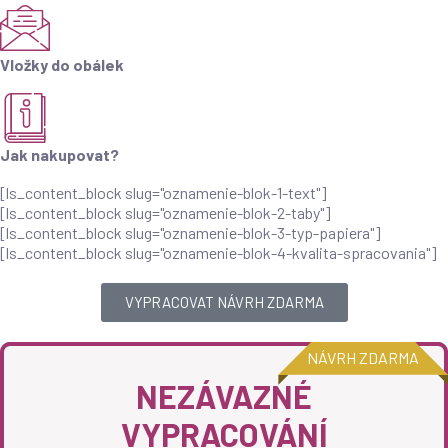
Vložky do obálek
Jak nakupovat?
[ls_content_block slug="oznamenie-blok-1-text"]
[ls_content_block slug="oznamenie-blok-2-taby"]
[ls_content_block slug="oznamenie-blok-3-typ-papiera"]
[ls_content_block slug="oznamenie-blok-4-kvalita-spracovania"]
VYPRACOVAT NÁVRH ZDARMA
NÁVRH ZDARMA
NEZÁVAZNÉ
VYPRACOVÁNÍ