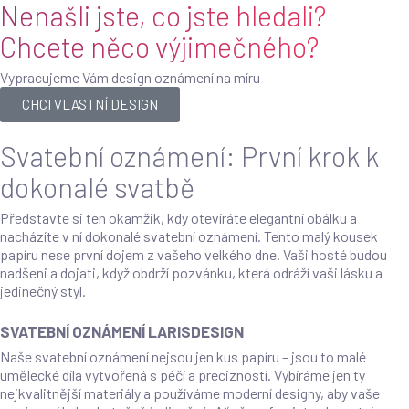
Nenašli jste, co jste hledali?
Chcete něco výjimečného?
Vypracujeme Vám design oznámení na míru
CHCI VLASTNÍ DESIGN
Svatební oznámení: První krok k
dokonalé svatbě
Představte si ten okamžik, kdy otevíráte elegantní obálku a
nacházíte v ní dokonalé svatební oznámení. Tento malý kousek
papíru nese první dojem z vašeho velkého dne. Vaši hosté budou
nadšeni a dojati, když obdrží pozvánku, která odráží vaši lásku a
jedinečný styl.
SVATEBNÍ OZNÁMENÍ LARISDESIGN
Naše svatební oznámení nejsou jen kus papíru – jsou to malé
umělecké díla vytvořená s péčí a precizností. Vybíráme jen ty
nejkvalitnější materiály a používáme moderní designy, aby vaše