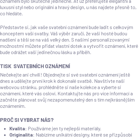
oznámení bylo skutečně jedinečné. Ať už preferujete elegantní a
luxusní styl nebo originální a hravý design, u nás najdete přesně to,
co hledáte.
Představte si, jak vaše svatební oznámení bude ladit s celkovým
konceptem vaší svatby. Váš výběr zaručí, že vaši hosté budou
nadšeni a těší se na váš velký den. S našimi personalizovanými
možnostmi můžete přidat vlastní dotek a vytvořit oznámení, které
bude odrážet vaši jedinečnou lásku a příběh.
TISK SVATEBNÍCH OZNÁMENÍ
Nečekejte ani chvíli! Objednejte si své svatební oznámení ještě
dnes a udělejte první krok k dokonalé svatbě. Navštivte naši
webovou stránku, prohlédněte si naše kolekce a vyberte si
oznámení, které vás osloví. Kontaktujte nás pro více informací a
začněte plánovat svůj nezapomenutelný den s tím nejkrásnějším
oznámením.
PROČ SI VYBRAT NÁS?
Kvalita
: Používáme jen ty nejlepší materiály.
Originalita
: Nabízíme unikátní designy, které se přizpůsobí