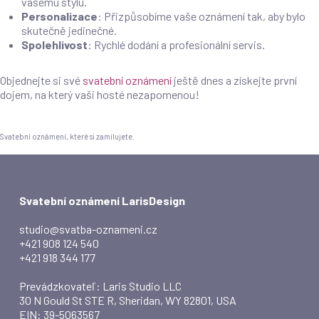
vašemu stylu.
Personalizace
: Přizpůsobíme vaše oznámení tak, aby bylo
skutečně jedinečné.
Spolehlivost
: Rychlé dodání a profesionální servis.
Objednejte si své
svatební oznámení
ještě dnes a získejte první
dojem, na který vaši hosté nezapomenou!
Svatební oznámení, které si zamilujete.
Svatební oznámení LarisDesign
studio@svatba-oznameni.cz
+421 908 124 540
+421 918 344 177
Prevádzkovateľ: Laris Studio LLC
30 N Gould St STE R, Sheridan, WY 82801, USA
EIN: 39-5063567