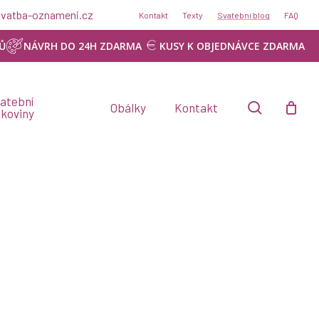
Menu
@svatba-oznameni.cz
Kontakt
Texty
Svatební blog
FAQ
NÁVRH ZDARMA
Ů
NÁVRH DO 24H ZDARMA
KUSY K OBJEDNÁVCE ZDARMA
atební
search
Obálky
Kontakt
skoviny