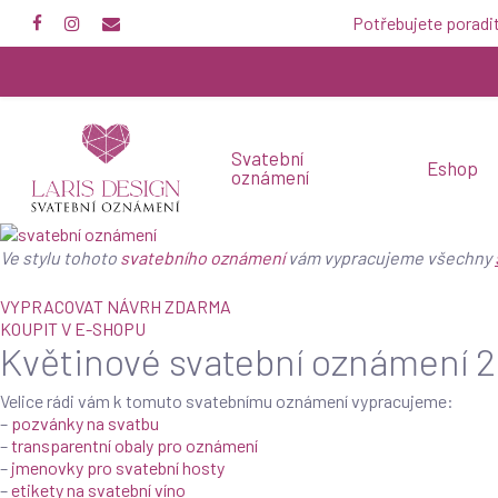
Skip
Potřebujete poradi
facebook
instagram
email
to
main
content
Svatební
Eshop
oznámení
Ve stylu tohoto
svatebního oznámení
vám vypracujeme všechny
VYPRACOVAT NÁVRH ZDARMA
KOUPIT V E-SHOPU
Květinové svatební oznámení 
Velice rádi vám k tomuto svatebnímu oznámení vypracujeme:
–
pozvánky na svatbu
–
transparentní obaly pro oznámení
–
jmenovky pro svatební hosty
–
etikety na svatební víno