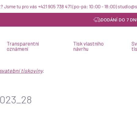
t? Jsme tu pro vás +421 905 738 471 (po-pá: 10:00 - 18:00) studio
DODÁNÍ DO 7 DN
Transparentní
Tisk vlastního
Sv
oznámení
návrhu
ti
svatební tiskoviny
.
2023_28