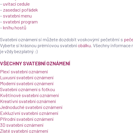
–
uvítací cedule
–
zasedací pořádek
–
svatební menu
–
svatební program
–
knihu hostů
Products
search
Svatební oznámení si můžete dozdobit voskovými pečetěmi s
peče
Vyberte si krásnou prémiovou svatební
obálku
. Všechny informace
je vždy bezplatný :)
VŠECHNY SVATEBNÍ OZNÁMENÍ
Plexi svatební oznámení
Luxusní svatební oznámení
Moderní svatební oznámení
Svatební oznámení s fotkou
Květinové svatební oznámení
Kreativní svatební oznámení
Jednoduché svatební oznámení
Exkluzivní svatební oznámení
Přírodní svatební oznámení
3D svatební oznámení
Zlaté svatební oznámení