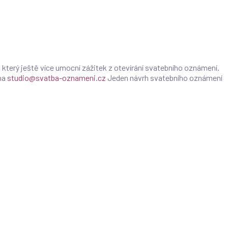
 který ještě více umocní zážitek z otevírání svatebního oznámení.
na
studio@svatba-oznameni.cz
Jeden návrh svatebního oznámení