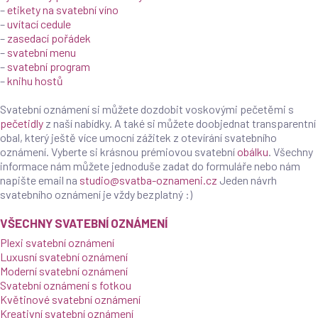
–
etikety na svatební víno
–
uvítací cedule
–
zasedací pořádek
–
svatební menu
–
svatební program
–
knihu hostů
Svatební oznámení si můžete dozdobit voskovými pečetěmi s
pečetidly
z naší nabídky. A také si můžete doobjednat transparentní
obal, který ještě více umocní zážitek z otevírání svatebního
oznámení. Vyberte si krásnou prémiovou svatební
obálku
. Všechny
informace nám můžete jednoduše zadat do formuláře nebo nám
napište email na
studio@svatba-oznameni.cz
Jeden návrh
svatebního oznámení je vždy bezplatný :)
VŠECHNY SVATEBNÍ OZNÁMENÍ
Plexi svatební oznámení
Luxusní svatební oznámení
Moderní svatební oznámení
Svatební oznámení s fotkou
Květinové svatební oznámení
Kreativní svatební oznámení