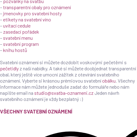
–
pozvánky na svatbu
–
transparentní obaly pro oznámení
–
jmenovky pro svatební hosty
–
etikety na svatební víno
–
uvítací cedule
–
zasedací pořádek
–
svatební menu
–
svatební program
–
knihu hostů
Svatební oznámení si můžete dozdobit voskovými pečetěmi s
pečetidly
z naší nabídky. A také si můžete doobjednat transparentní
obal, který ještě více umocní zážitek z otevírání svatebního
oznámení. Vyberte si krásnou prémiovou svatební
obálku
. Všechny
informace nám můžete jednoduše zadat do formuláře nebo nám
napište email na
studio@svatba-oznameni.cz
Jeden návrh
svatebního oznámení je vždy bezplatný :)
VŠECHNY SVATEBNÍ OZNÁMENÍ