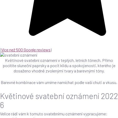
(
Více než 500 Google reviews
)
Květinové svatební oznámení v teplých, letních tónech. Přímo
pocítíte sluneční paprsky a pocit klidu a spokojenosti, kterého je
dosaženo vhodně zvolenými tvary a barevnými tóny.
Barevné kombinace vám umíme namíchat podle vaší chuti a vkusu.
Květinové svatební oznámení 2022
6
Velice rádi vám k tomuto svatebnímu oznámení vypracujeme: