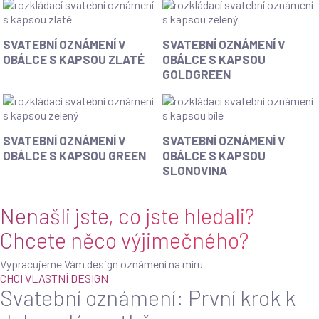
s
s
kapsou
kapsou
červené
Pink
Svatební
Svatební
SVATEBNÍ OZNÁMENÍ V
SVATEBNÍ OZNÁMENÍ V
love
oznámení
oznámení
OBÁLCE S KAPSOU ZLATÉ
OBÁLCE S KAPSOU
v
v
GOLDGREEN
obálce
obálce
s
s
kapsou
kapsou
Zlaté
Goldgreen
Svatební
Svatební
SVATEBNÍ OZNÁMENÍ V
SVATEBNÍ OZNÁMENÍ V
oznámení
oznámení
OBÁLCE S KAPSOU GREEN
OBÁLCE S KAPSOU
v
v
SLONOVINA
obálce
obálce
s
s
Nenašli jste, co jste hledali?
kapsou
kapsou
Green
Slonovina
Chcete něco výjimečného?
Vypracujeme Vám design oznámení na míru
CHCI VLASTNÍ DESIGN
Svatební oznámení: První krok k