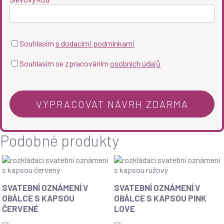
Souhlasím
s dodacími podmínkami
Souhlasím se zpracováním
osobních údajů
Podobné produkty
Svatební
Svatební
SVATEBNÍ OZNÁMENÍ V
SVATEBNÍ OZNÁMENÍ V
oznámení
oznámení
OBÁLCE S KAPSOU
OBÁLCE S KAPSOU PINK
v
v
ČERVENÉ
LOVE
obálce
obálce