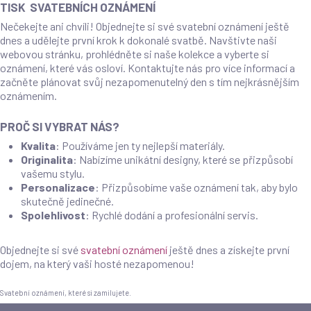
TISK SVATEBNÍCH OZNÁMENÍ
Nečekejte ani chvíli! Objednejte si své svatební oznámení ještě
dnes a udělejte první krok k dokonalé svatbě. Navštivte naši
webovou stránku, prohlédněte si naše kolekce a vyberte si
oznámení, které vás osloví. Kontaktujte nás pro více informací a
začněte plánovat svůj nezapomenutelný den s tím nejkrásnějším
oznámením.
PROČ SI VYBRAT NÁS?
Kvalita
: Používáme jen ty nejlepší materiály.
Originalita
: Nabízíme unikátní designy, které se přizpůsobí
vašemu stylu.
Personalizace
: Přizpůsobíme vaše oznámení tak, aby bylo
skutečně jedinečné.
Spolehlivost
: Rychlé dodání a profesionální servis.
Objednejte si své
svatební oznámení
ještě dnes a získejte první
dojem, na který vaši hosté nezapomenou!
Svatební oznámení, které si zamilujete.