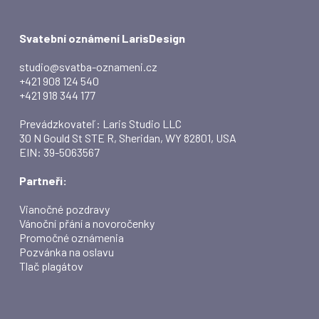
Svatební oznámení LarisDesign
studio@svatba-oznameni.cz
+421 908 124 540
+421 918 344 177
Prevádzkovateľ: Laris Studio LLC
30 N Gould St STE R, Sheridan, WY 82801, USA
EIN: 39-5063567
Partneři:
Vianočné pozdravy
Vánoční přání a novoročenky
Promočné oznámenia
Pozvánka na oslavu
Tlač plagátov