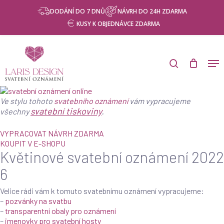
Skip
Menu
NÁVRH ZDARMA
DODÁNÍ DO 7 DNŮ
NÁVRH DO 24H ZDARMA
to
KUSY K OBJEDNÁVCE ZDARMA
main
content
Products
search
Men
search
Ve stylu tohoto
svatebního oznámení
vám vypracujeme
svatební tiskoviny
.
všechny
VYPRACOVAT NÁVRH ZDARMA
KOUPIT V E-SHOPU
Květinové svatební oznámení 2022
6
Velice rádi vám k tomuto svatebnímu oznámení vypracujeme:
–
pozvánky na svatbu
–
transparentní obaly pro oznámení
–
jmenovky pro svatební hosty