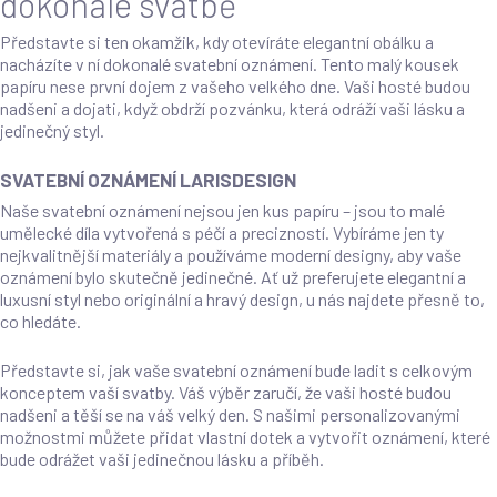
dokonalé svatbě
Představte si ten okamžik, kdy otevíráte elegantní obálku a
nacházíte v ní dokonalé svatební oznámení. Tento malý kousek
papíru nese první dojem z vašeho velkého dne. Vaši hosté budou
nadšeni a dojati, když obdrží pozvánku, která odráží vaši lásku a
jedinečný styl.
SVATEBNÍ OZNÁMENÍ LARISDESIGN
Naše svatební oznámení nejsou jen kus papíru – jsou to malé
umělecké díla vytvořená s péčí a precizností. Vybíráme jen ty
nejkvalitnější materiály a používáme moderní designy, aby vaše
oznámení bylo skutečně jedinečné. Ať už preferujete elegantní a
luxusní styl nebo originální a hravý design, u nás najdete přesně to,
co hledáte.
Představte si, jak vaše svatební oznámení bude ladit s celkovým
konceptem vaší svatby. Váš výběr zaručí, že vaši hosté budou
nadšeni a těší se na váš velký den. S našimi personalizovanými
možnostmi můžete přidat vlastní dotek a vytvořit oznámení, které
bude odrážet vaši jedinečnou lásku a příběh.