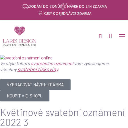
Skip
DODÁNÍ DO 7 DNŮ
NÁVRH DO 24H ZDARMA
to
KUSY K OBJEDNÁVCE ZDARMA
main
content
Ve stylu tohoto
svatebního oznámení
vám vypracujeme
svatební tiskoviny
.
všechny
VYPRACOVAT NÁVRH ZDARMA
KOUPIT V E-SHOPU
Květinové svatební oznámení
2022 3