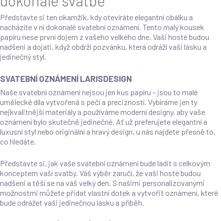
dokonalé svatbě
Představte si ten okamžik, kdy otevíráte elegantní obálku a
nacházíte v ní dokonalé svatební oznámení. Tento malý kousek
papíru nese první dojem z vašeho velkého dne. Vaši hosté budou
nadšeni a dojati, když obdrží pozvánku, která odráží vaši lásku a
jedinečný styl.
SVATEBNÍ OZNÁMENÍ LARISDESIGN
Naše svatební oznámení nejsou jen kus papíru – jsou to malé
umělecké díla vytvořená s péčí a precizností. Vybíráme jen ty
nejkvalitnější materiály a používáme moderní designy, aby vaše
oznámení bylo skutečně jedinečné. Ať už preferujete elegantní a
luxusní styl nebo originální a hravý design, u nás najdete přesně to,
co hledáte.
Představte si, jak vaše svatební oznámení bude ladit s celkovým
konceptem vaší svatby. Váš výběr zaručí, že vaši hosté budou
nadšeni a těší se na váš velký den. S našimi personalizovanými
možnostmi můžete přidat vlastní dotek a vytvořit oznámení, které
bude odrážet vaši jedinečnou lásku a příběh.