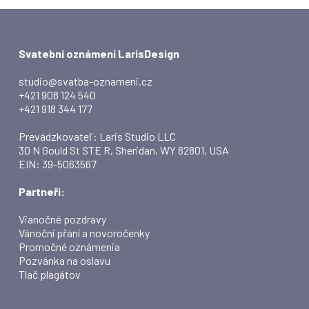
Svatební oznámení LarisDesign
studio@svatba-oznameni.cz
+421 908 124 540
+421 918 344 177
Prevádzkovateľ: Laris Studio LLC
30 N Gould St STE R, Sheridan, WY 82801, USA
EIN: 39-5063567
Partneři:
Vianočné pozdravy
Vánoční přání a novoročenky
Promočné oznámenia
Pozvánka na oslavu
Tlač plagátov