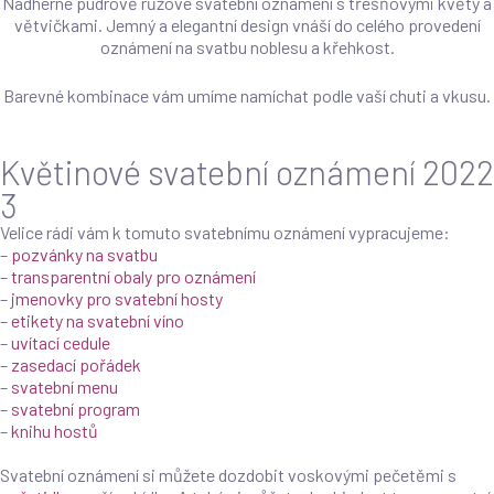
Nádherné pudrově růžové svatební oznámení s třešňovými květy a
větvičkami. Jemný a elegantní design vnáší do celého provedení
oznámení na svatbu noblesu a křehkost.
Barevné kombinace vám umíme namíchat podle vaší chuti a vkusu.
Květinové svatební oznámení 2022
3
Velice rádi vám k tomuto svatebnímu oznámení vypracujeme:
–
pozvánky na svatbu
–
transparentní obaly pro oznámení
–
jmenovky pro svatební hosty
–
etikety na svatební víno
–
uvítací cedule
–
zasedací pořádek
–
svatební menu
–
svatební program
–
knihu hostů
Svatební oznámení si můžete dozdobit voskovými pečetěmi s