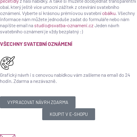
pečetidly
z naší nabídky. A také si můžete doobjednat transparentní
obal, který ještě více umocní zážitek z otevírání svatebního
oznámení. Vyberte si krásnou prémiovou svatební
obálku
. Všechny
informace nám můžete jednoduše zadat do formuláře nebo nám
napište email na
studio@svatba-oznameni.cz
Jeden návrh
svatebního oznámení je vždy bezplatný :)
VŠECHNY SVATEBNÍ OZNÁMENÍ
Grafický návrh i s cenovou nabídkou vám zašleme na email do 24
hodin. Zdarma a nezávazně.
VYPRACOVAT NÁVRH ZDARMA
KOUPIT V E-SHOPU