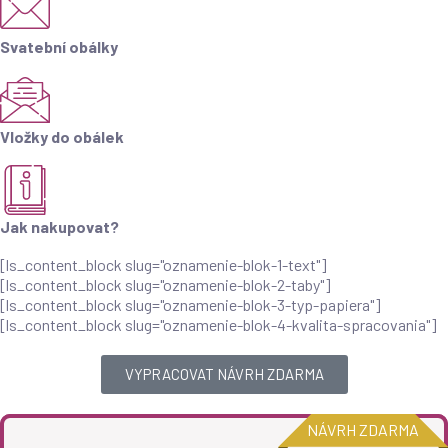
Svatební obálky
Vložky do obálek
Jak nakupovat?
[ls_content_block slug="oznamenie-blok-1-text"]
[ls_content_block slug="oznamenie-blok-2-taby"]
[ls_content_block slug="oznamenie-blok-3-typ-papiera"]
[ls_content_block slug="oznamenie-blok-4-kvalita-spracovania"]
VYPRACOVAT NÁVRH ZDARMA
NÁVRH ZDARMA