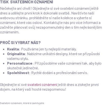
TISK SVATEBNÍCH OZNÁMENÍ
Nečekejte ani chvíli! Objednejte si své svatební oznámení ještě
dnes a udělejte první krok k dokonalé svatbě. Navštivte naši
webovou stránku, prohlédněte si naše kolekce a vyberte si
oznámení, které vás osloví. Kontaktujte nás pro více informací a
začněte plánovat svůj nezapomenutelný den s tím nejkrásnějším
oznámením.
PROČ SI VYBRAT NÁS?
Kvalita
: Používáme jen ty nejlepší materiály.
Originalita
: Nabízíme unikátní designy, které se přizpůsobí
vašemu stylu.
Personalizace
: Přizpůsobíme vaše oznámení tak, aby bylo
skutečně jedinečné.
Spolehlivost
: Rychlé dodání a profesionální servis.
Objednejte si své
svatební oznámení
ještě dnes a získejte první
dojem, na který vaši hosté nezapomenou!
Svatební oznámení, které si zamilujete.