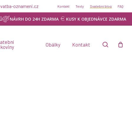
Menu
@svatba-oznameni.cz
Kontakt
Texty
Svatební blog
FAQ
NÁVRH ZDARMA
Ů
NÁVRH DO 24H ZDARMA
KUSY K OBJEDNÁVCE ZDARMA
atební
search
Obálky
Kontakt
skoviny