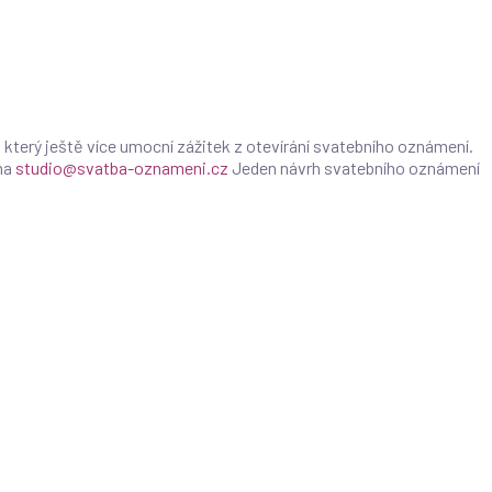
 který ještě více umocní zážitek z otevírání svatebního oznámení.
na
studio@svatba-oznameni.cz
Jeden návrh svatebního oznámení