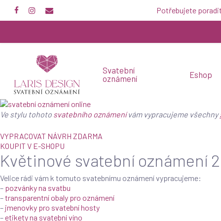
Skip
Potřebujete poradi
facebook
instagram
email
to
main
content
Svatební
Eshop
oznámení
Ve stylu tohoto
svatebního oznámení
vám vypracujeme všechny
VYPRACOVAT NÁVRH ZDARMA
KOUPIT V E-SHOPU
Květinové svatební oznámení 
Velice rádi vám k tomuto svatebnímu oznámení vypracujeme:
–
pozvánky na svatbu
–
transparentní obaly pro oznámení
–
jmenovky pro svatební hosty
–
etikety na svatební víno