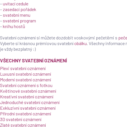
–
uvítací cedule
–
zasedací pořádek
–
svatební menu
–
svatební program
–
knihu hostů
Products
search
Svatební oznámení si můžete dozdobit voskovými pečetěmi s
peče
Vyberte si krásnou prémiovou svatební
obálku
. Všechny informace
je vždy bezplatný :)
VŠECHNY SVATEBNÍ OZNÁMENÍ
Plexi svatební oznámení
Luxusní svatební oznámení
Moderní svatební oznámení
Svatební oznámení s fotkou
Květinové svatební oznámení
Kreativní svatební oznámení
Jednoduché svatební oznámení
Exkluzivní svatební oznámení
Přírodní svatební oznámení
3D svatební oznámení
Zlaté svatební oznámení