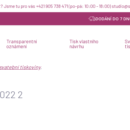
t? Jsme tu pro vás +421 905 738 471 (po-pá: 10:00 - 18:00) studio
DODÁNÍ DO 7 DN
Transparentní
Tisk vlastního
Sv
oznámení
návrhu
ti
svatební tiskoviny
.
2022 2