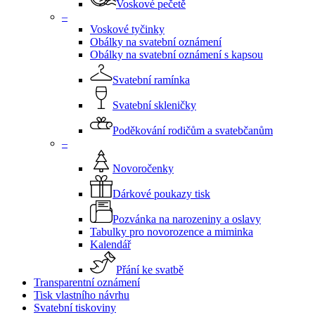
Voskové pečetě
–
Voskové tyčinky
Obálky na svatební oznámení
Obálky na svatební oznámení s kapsou
Svatební ramínka
Svatební skleničky
Poděkování rodičům a svatebčanům
–
Novoročenky
Dárkové poukazy tisk
Pozvánka na narozeniny a oslavy
Tabulky pro novorozence a miminka
Kalendář
Přání ke svatbě
Transparentní oznámení
Tisk vlastního návrhu
Svatební tiskoviny