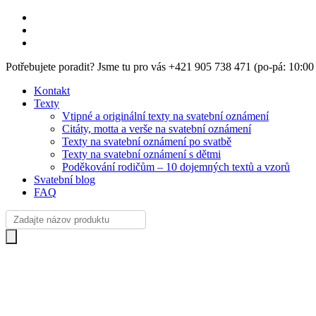
Skip
to
main
content
Potřebujete poradit? Jsme tu pro vás +421 905 738 471 (po-pá: 10:0
Kontakt
Texty
Vtipné a originální texty na svatební oznámení
Citáty, motta a verše na svatební oznámení
Texty na svatební oznámení po svatbě
Texty na svatební oznámení s dětmi
Poděkování rodičům – 10 dojemných textů a vzorů
Svatební blog
FAQ