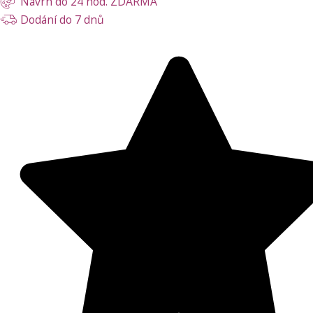
Návrh do 24 hod. ZDARMA
Dodání do 7 dnů