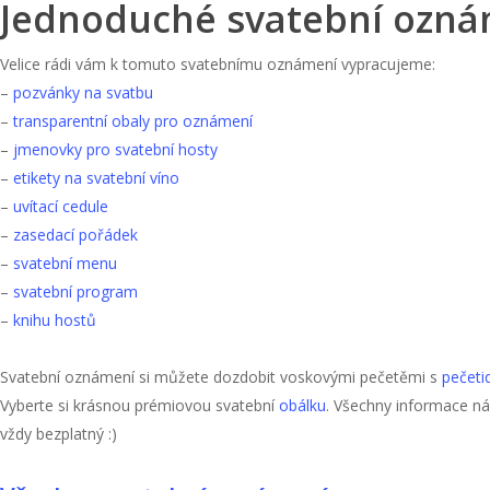
Jednoduché svatební ozná
Velice rádi vám k tomuto svatebnímu oznámení vypracujeme:
–
pozvánky na svatbu
–
transparentní obaly pro oznámení
–
jmenovky pro svatební hosty
–
etikety na svatební víno
–
uvítací cedule
–
zasedací pořádek
–
svatební menu
–
svatební program
–
knihu hostů
Svatební oznámení si můžete dozdobit voskovými pečetěmi s
pečeti
Vyberte si krásnou prémiovou svatební
obálku
. Všechny informace n
vždy bezplatný :)