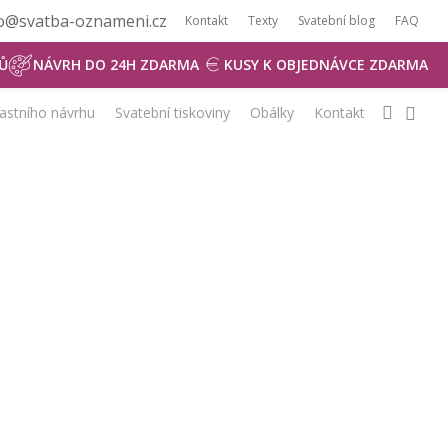
dio@svatba-oznameni.cz
Kontakt
Texty
Svatební blog
FAQ
NÁVRH ZDARMA
Ů
NÁVRH DO 24H ZDARMA
KUSY K OBJEDNÁVCE ZDARMA
0
searc
lastního návrhu
Svatební tiskoviny
Obálky
Kontakt