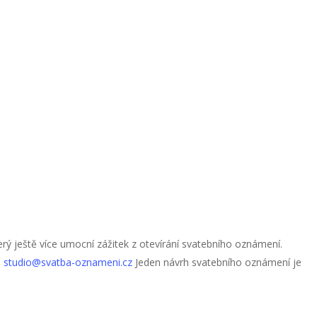
erý ještě více umocní zážitek z otevírání svatebního oznámení.
a
studio@svatba-oznameni.cz
Jeden návrh svatebního oznámení je