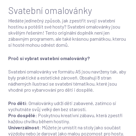
Svatební omalovánky
Hledáte jedinečný způsob, jak zpestřit svoji svatební
hostinu a potěšit své hosty? Svatební omalovánky jsou
skvělým řešením! Tento originální doplněk není jen
zábavným programem, ale také krásnou památkou, kterou
si hosté mohou odnést domů.
Proč si vybrat svatební omalovánky?
Svatební omalovánky ve formátu A5 jsou navrženy tak, aby
byly praktické a estetické zároveň. Obsahují 8 stran
nádherných ilustrací se svatební tématikou, které jsou
vhodné pro vybarvování pro děti i dospělé.
Pro děti:
Omalovánky udrží děti zabavené, zatímco si
vychutnáte svůj velký den bez starostí.
Pro dospělé:
Poskytnou kreativní zábavu, která zpestří
každou chvilku během hostiny.
Univerzálnost
: Můžete je umístit na stoly jako součást
výzdoby nebo je darovat jako malou pozornost pro hosty.