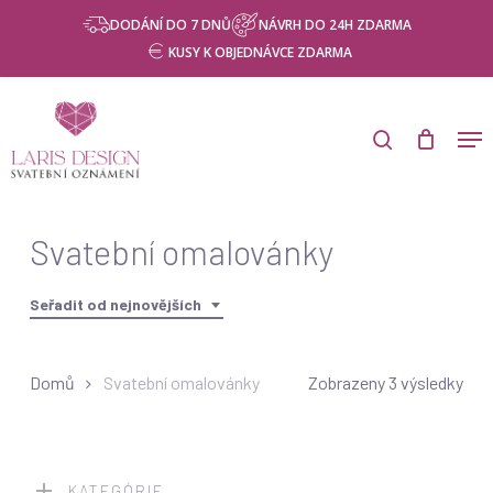
Skip
Menu
DODÁNÍ DO 7 DNŮ
NÁVRH DO 24H ZDARMA
to
KUSY K OBJEDNÁVCE ZDARMA
main
content
Products
search
Men
search
Svatební omalovánky
Seřadit od nejnovějších
Seř
Domů
Svatební omalovánky
Zobrazeny 3 výsledky
od
nej
KATEGÓRIE