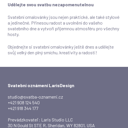
Udělejte svou svatbu nezapomenutelnou
Svatební omalovánky jsou nejen praktické, ale také stylové
a jedinečné. Přinesou radost a uvolnění do vašeho
svatebního dne a vytvoří příjemnou atmosféru pro všechny
hosty.
Objednejte si svatební omalovánky ještě dnes a udělejte
svůj velký den plný smíchu, kreativity a radosti!
Svatební oznámení LarisDesign
studio@svatba-oznameni.cz
+421 908 124 540
+421 918 344 177
Prevádzkovateľ: Laris Studio LLC
30 N Gould St STE R, Sheridan, WY 82801, USA