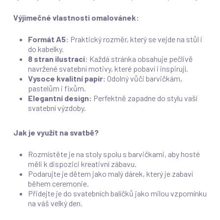
Výjimečné vlastnosti omalovánek:
Formát A5
: Praktický rozměr, který se vejde na stůl i
do kabelky.
8 stran ilustrací
: Každá stránka obsahuje pečlivě
navržené svatební motivy, které pobaví i inspirují.
Vysoce kvalitní papír:
Odolný vůči barvičkám,
pastelům i fixům.
Elegantní design:
Perfektně zapadne do stylu vaší
svatební výzdoby.
Jak je využít na svatbě?
Rozmístěte je na stoly spolu s barvičkami, aby hosté
měli k dispozici kreativní zábavu.
Podarujte je dětem jako malý dárek, který je zabaví
během ceremonie.
Přidejte je do svatebních balíčků jako milou vzpomínku
na váš velký den.