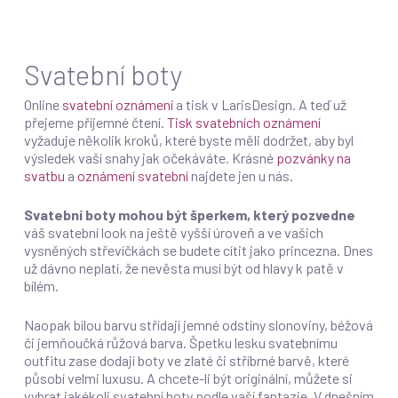
Svatební boty
Online
svatební oznámení
a tisk v LarisDesign. A teď už
přejeme příjemné čtení.
Tisk svatebních oznámení
vyžaduje několik kroků, které byste měli dodržet, aby byl
výsledek vaší snahy jak očekáváte.
Krásné
pozvánky na
svatbu
a
oznámení svatební
najdete jen u nás.
Svatební boty mohou být šperkem, který pozvedne
váš svatební look na ještě vyšší úroveň a ve vašich
vysněných střevíčkách se budete cítit jako princezna. Dnes
už dávno neplatí, že nevěsta musí být od hlavy k patě v
bílém.
Naopak bílou barvu střídají jemné odstíny slonoviny, béžová
či jemňoučká růžová barva. Špetku lesku svatebnímu
outfitu zase dodají boty ve zlaté či stříbrné barvě, které
působí velmi luxusu. A chcete-li být originální, můžete si
vybrat jakékoli svatební boty podle vaší fantazie. V dnešním