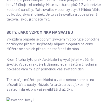
hravá? Obujte si tenisky. Máte svatbu na pláži? Zvolte nízké
zdobené sandály. Máte svatbu v country stylu? Klidně jděte
do kovbojských holínek. Je to vaše svatba a bude přesně
taková, jakou ji chcete mít.
BOTY, JAKO VZPOMÍNKA NA SVATBU
V každém případě je dobrým zvykem mít po ruce pohodlné
botičky na přezutí, nejčastěji nějaké elegantní baleríny.
Můžete se do nich přezout a tančit až do rána.
Kromě toho tyto praktické baleríny využijete i v běžném
životě. Vypadají skvěle k džínám, letním šatům či sukni a
pokaždé vám mile připomenou váš svatební den.
Takto si je můžete poskládat a vzít s sebou kamkoli na
přezutí či na cesty. Můžete je také darovat jako milý
svatební dárek pro vaše nejbližší družičky.