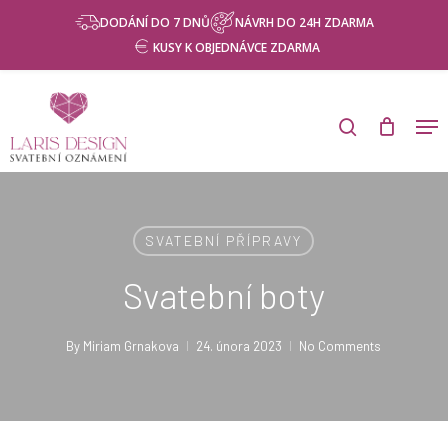
Skip
Menu
DODÁNÍ DO 7 DNŮ
NÁVRH DO 24H ZDARMA
to
KUSY K OBJEDNÁVCE ZDARMA
main
content
Products
search
Men
search
SVATEBNÍ PŘÍPRAVY
Svatební boty
By
Miriam Grnakova
24. února 2023
No Comments