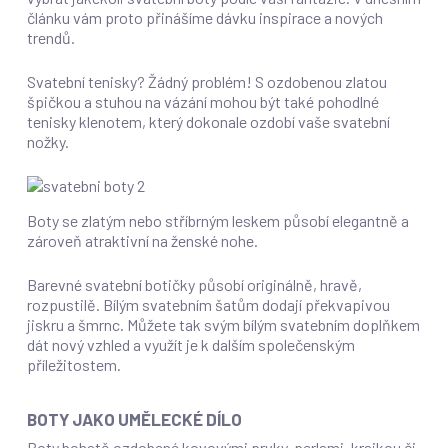
článku vám proto přinášíme dávku inspirace a nových
trendů.
Svatební tenisky? Žádný problém! S ozdobenou zlatou
špičkou a stuhou na vázání mohou být také pohodlné
tenisky klenotem, který dokonale ozdobí vaše svatební
nožky.
Boty se zlatým nebo stříbrným leskem působí elegantně a
zároveň atraktivní na ženské nohe.
Barevné svatební botičky působí originálně, hravě,
rozpustilě. Bílým svatebním šatům dodají překvapivou
jiskru a šmrnc. Můžete tak svým bílým svatebním doplňkem
dát nový vzhled a využít je k dalším společenským
příležitostem.
BOTY JAKO UMĚLECKÉ DÍLO
Boty bohatě ozdobené kovovými prvky, perlami, krajkou či