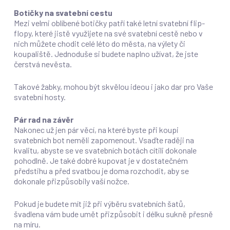
Botičky na svatební cestu
Mezi velmi oblíbené botičky patří také letní svatební flip-
flopy, které jistě využijete na své svatební cestě nebo v
nich můžete chodit celé léto do města, na výlety či
koupaliště. Jednoduše si budete naplno užívat, že jste
čerstvá nevěsta.
Takové žabky, mohou být skvělou ideou i jako dar pro Vaše
svatební hosty.
Pár rad na závěr
Nakonec už jen pár věcí, na které byste při koupi
svatebních bot neměli zapomenout. Vsaďte raději na
kvalitu, abyste se ve svatebních botách cítili dokonale
pohodlně. Je také dobré kupovat je v dostatečném
předstihu a před svatbou je doma rozchodit, aby se
dokonale přizpůsobily vaší nožce.
Pokud je budete mít již při výběru svatebních šatů,
švadlena vám bude umět přizpůsobit i délku sukně přesně
na míru.