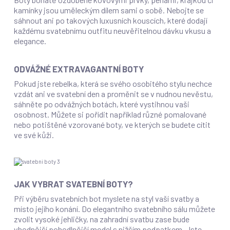
kamínky jsou uměleckým dílem sami o sobě. Nebojte se
sáhnout ani po takových luxusních kouscích, které dodají
každému svatebnímu outfitu neuvěřitelnou dávku vkusu a
elegance.
ODVÁŽNÉ EXTRAVAGANTNÍ BOTY
Pokud jste rebelka, která se svého osobitého stylu nechce
vzdát ani ve svatební den a proměnit se v nudnou nevěstu,
sáhněte po odvážných botách, které vystihnou vaši
osobnost. Můžete si pořídit například různé pomalované
nebo potištěné vzorované boty, ve kterých se budete cítit
ve své kůži.
JAK VYBRAT SVATEBNÍ BOTY?
Při výběru svatebních bot myslete na styl vaší svatby a
místo jejího konání. Do elegantního svatebního sálu můžete
zvolit vysoké jehličky, na zahradní svatbu zase bude
vhodnější pohodlnější model s nižším podpatkem. Jste