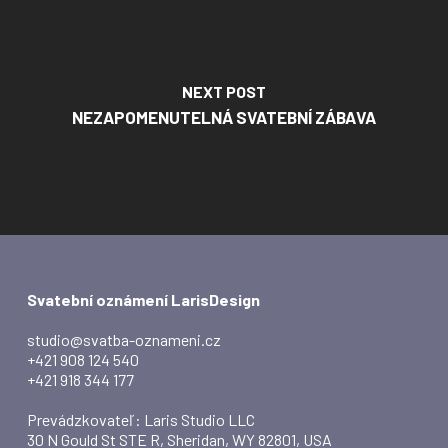
NEXT POST
NEZAPOMENUTELNÁ SVATEBNÍ ZÁBAVA
Svatební oznámení LarisDesign
studio@svatba-oznameni.cz
+421 908 124 540
+421 918 344 177
Prevádzkovateľ: Laris Studio LLC
30 N Gould St STE R, Sheridan, WY 82801, USA