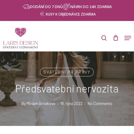
Skip
Menu
DODÁNÍ DO 7 DNŮ
NÁVRH DO 24H ZDARMA
to
KUSY K OBJEDNÁVCE ZDARMA
main
content
Products
search
Men
search
SVATEBNÍ PŘÍPRAVY
Předsvatební nervozita
By
Miriam Grnakova
18. října 2022
No Comments