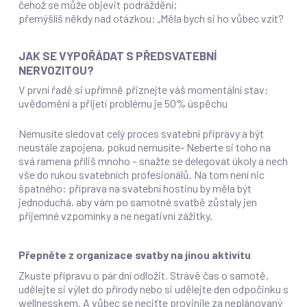
čehož se může objevit podráždění;
přemýšlíš někdy nad otázkou: „Měla bych si ho vůbec vzít?
JAK SE VYPOŘÁDAT S PŘEDSVATEBNÍ
NERVOZITOU?
V první řadě si upřímně přiznejte váš momentální stav:
uvědomění a přijetí problému je 50% úspěchu
Nemusíte sledovat celý proces svatební přípravy a být
neustále zapojena, pokud nemusíte- Neberte si toho na
svá ramena příliš mnoho – snažte se delegovat úkoly a nech
vše do rukou svatebních profesionálů. Na tom není nic
špatného: příprava na svatební hostinu by měla být
jednoduchá, aby vám po samotné svatbě zůstaly jen
příjemné vzpomínky a ne negativní zážitky.
Přepněte z organizace svatby na jinou aktivitu
Zkuste přípravu o pár dní odložit. Strávě čas o samotě,
udělejte si výlet do přírody nebo si udělejte den odpočinku s
wellnesskem. A vůbec se neciťte provinile za neplánovaný