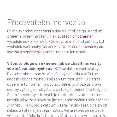
Předsvatební nervozita
Online
svatební oznámení
a tisk v LarisDesign. A teď už
přejeme příjemné čtení.
Tisk svatebních oznámení
vyžaduje několik kroků, které byste měli dodržet, aby byl
výsledek vaší snahy jak očekáváte.
Krásné
pozvánky na
svatbu
a
oznámení svatební
najdete jen u nás.
V tomto blogu si řekneme, jak se zbavit nervozity
včetně pár účinných rad.
Blíží se datum vaší svatby.
Svatební shon, množství naléhavých úkolů a blížící se
deadliny občas mohou způsobit mírnou paniku a stres,
ovšem je to normální a pochopitelné, protože příprava
svatby vyžaduje určitý čas a až tak jednoduché to tedy není.
Znám i nevěstky, u kterých je tento předsvatební stres
natolik silný, že v hlavě se jim neustále začíná točit otázka:
„Potřebuji já vůbec svatbu?“, která jim dokáže úplně zničit
náladu a totálně je zdeprimovat. Ale ani toho se netřeba
vůbec bát. Třeba brát tento svůj stav s rezervou, protože