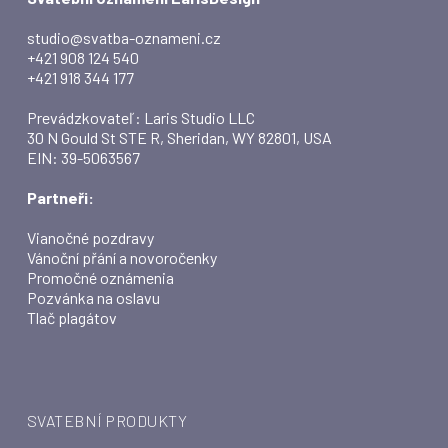
studio@svatba-oznameni.cz
+421 908 124 540
+421 918 344 177
Prevádzkovateľ: Laris Studio LLC
30 N Gould St STE R, Sheridan, WY 82801, USA
EIN: 39-5063567
Partneři:
Vianočné pozdravy
Vánoční přání a novoročenky
Promočné oznámenia
Pozvánka na oslavu
Tlač plagátov
SVATEBNÍ PRODUKTY