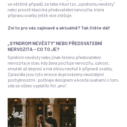
ve většině případů za tebe mluví tzv. „syndromu nevěsty“
nebo prostě klasická předsvatební nervozita, která
přípravu svatby ještě více ztěžuje.
Zní to pro vás zajímavě a aktuálně? Tak čtěte dál!
„SYNDROM NEVĚSTY“ NEBO PŘEDSVATEBNÍ
NERVOZITA – CO TO JE?
Syndrom nevěsty nebo jinak řečeno předsvatební
nervozita je stav, kdy žena pociťuje nervozitu, úzkost,
smutek až depresi a má silnou nechuť k přípravě svatby.
Zpravidla jsou tyto emoce doprovázeny neustálými
pochybnostmi: počínaje designem a konče úvahami o tom,
zda se vůbec vyplatilo říci „ano“.