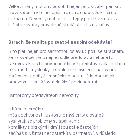
Velké změny mohou způsobit nejen radost, ale i paniku:
člověk doufá v to nejlepší, ale stále chápe, že kráčí do
neznáma. Nevěsty mohou mít stejný pocit: vzrušení z
blížící se svatby pravidelně střídá strach ze změny.
Strach, že realita po svatbě nesplní očekávání
A to platí nejen pro samotnou oslavu. Spolu se strachem,
že na svatbě něco nejde podle představ a nebude to
takové, jak sis to původně v hlavě představovala, mohou
tě ​​strašit i myšlenky, o společném bydlení a nažívání si.
Můžeš mít pocit, že manželská pouta tě budou nějak
omezovat a zatěžovat dalšími povinnostmi.
Symptomy předsvatební nervozity
cítíš se osaměle;
máš pochybnosti, úzkostné myšlenky o svatbě;
vyskytují se problémy se spánkem;
konflikty s blízkými lidmi jsou stále častější;
začínáš si všímat nedostatků v partnerovi, v důsledku