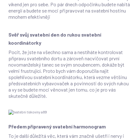
víkend jen pro sebe. Po pár dnech odpočinku budete nabitá
energií a budete se moci připravovat na svatební hostinu
mnohem efektivněji
Svěř svůj svatební den do rukou svatební
koordinátorky
Pocit, že jste na všechno sama a nestíháte kontrolovat
přípravu svatebního dortu a zároveň nacvičovat první
novomanželský tanec se svým snoubencem, dokáže být
velmi frustrující. Proto bych vám doporučila najít
spolehlivou svatební koordinátorku, která vezme většinu
předsvatebních vybavovaček a povinnosti do svých rukou
a vy se budete moci věnovat jen tomu, co je pro vás
skutečně důležité.
Předem připravený svatební harmonogram
To je další důležitá věc, která vám značně ušetří i nervy i