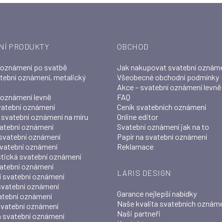
NÍ PRODUKTY
OBCHOD
 oznámení po svatbě
Jak nakupovat svatební oznám
atební oznámení, metalický
Všeobecné obchodní podmínky
Akce – svatební oznámení levně
 oznámení levně
FAQ
vatební oznámení
Ceník svatebních oznámení
í svatební oznámení na míru
Online editor
atební oznámení
Svatební oznámení jak na to
svatební oznámení
Papír na svatební oznámení
svatební oznámení
Reklamace
stická svatební oznámení
atební oznámení
LARIS DESIGN
 svatební oznámení
 svatební oznámení
Garance nejlepší nabídky
atební oznámení
Naše kvalita svatebních oznám
vatební oznámení
Naši partneři
 svatební oznámení