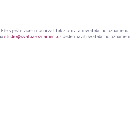
 který ještě více umocní zážitek z otevírání svatebního oznámení.
na
studio@svatba-oznameni.cz
Jeden návrh svatebního oznámení