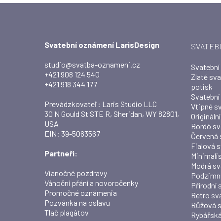
Svatební oznámení LarisDesign
SVATEB
studio@svatba-oznameni.cz
Svatební
+421 908 124 540
Zlaté sv
+421 918 344 177
potisk
Svatební
Prevádzkovateľ: Laris Studio LLC
Vtipné s
30 N Gould St STE R, Sheridan, WY 82801,
Origináln
USA
Bordó sv
EIN: 39-5063567
Červená 
Fialová 
Partneři:
Minimali
Modrá sv
Vianočné pozdravy
Podzimní
Vánoční přání a novoročenky
Přírodní
Promočné oznámenia
Retro sv
Pozvánka na oslavu
Růžová s
Tlač plagátov
Rybářská