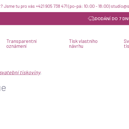
t? Jsme tu pro vás +421 905 738 471 (po-pá: 10:00 - 18:00) studio
DODÁNÍ DO 7 DN
Transparentní
Tisk vlastního
Sv
oznámení
návrhu
ti
svatební tiskoviny
.
ue