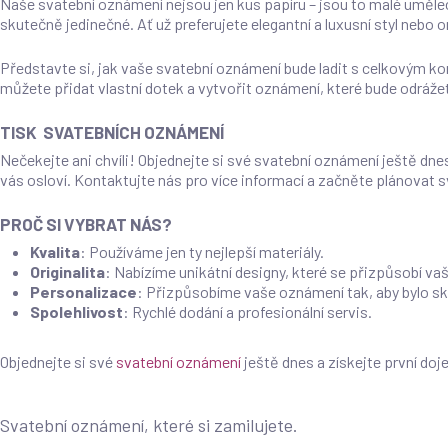
Naše svatební oznámení nejsou jen kus papíru – jsou to malé uměleck
skutečně jedinečné. Ať už preferujete elegantní a luxusní styl nebo or
Představte si, jak vaše svatební oznámení bude ladit s celkovým ko
můžete přidat vlastní dotek a vytvořit oznámení, které bude odrážet
TISK SVATEBNÍCH OZNÁMENÍ
Nečekejte ani chvíli! Objednejte si své svatební oznámení ještě dne
vás osloví. Kontaktujte nás pro více informací a začněte plánova
PROČ SI VYBRAT NÁS?
Kvalita
: Používáme jen ty nejlepší materiály.
Originalita
: Nabízíme unikátní designy, které se přizpůsobí va
Personalizace
: Přizpůsobíme vaše oznámení tak, aby bylo s
Spolehlivost
: Rychlé dodání a profesionální servis.
Objednejte si své
svatební oznámení
ještě dnes a získejte první do
Svatební oznámení, které si zamilujete.