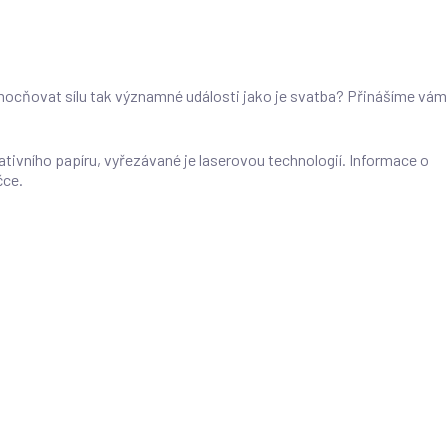
ocňovat sílu tak významné události jako je svatba? Přinášíme vám
ativního papíru, vyřezávané je laserovou technologií. Informace o
čce.
 emailu na studio@svatba-oznameni.cz
na láhve, nálepky na výslužku a další tiskoviny dle vašeho přání.