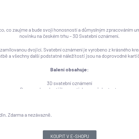
o, co zaujme a bude svojí honosností a důmyslným zpracováním um
novinku na českém trhu – 3D Svatební oznámení.
 zamilovanou dvojicí. Svatební oznámení je vyrobeno z krásného kre
tbě a všechny další podstatné náležitosti jsou na doprovodné karti
Balení obsahuje:
3D svatební oznámení
Doprovodnou kartičku s potiskem vašeho textu
Poštovní obálku v rozměru oznámení
e svatebnímu stolu nebo jiné tiskoviny, kontaktujte nás prosím do
odin. Zdarma a nezávazně.
u stolu
,
jmenovky na stůl
, zasedací pořádek, svatební menu, etikety 
KOUPIT V E-SHOPU