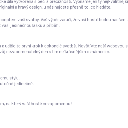
é díla vytvořená s péčí a precizností. Vybíráme jen ty nejkvalitněj
iginální a hravý design, u nás najdete přesně to, co hledáte.
nceptem vaší svatby. Váš výběr zaručí, že vaši hosté budou nadšeni
 vaši jedinečnou lásku a příběh.
s a udělejte první krok k dokonalé svatbě. Navštivte naši webovou s
t svůj nezapomenutelný den s tím nejkrásnějším oznámením.
šemu stylu.
kutečně jedinečné.
jem, na který vaši hosté nezapomenou!