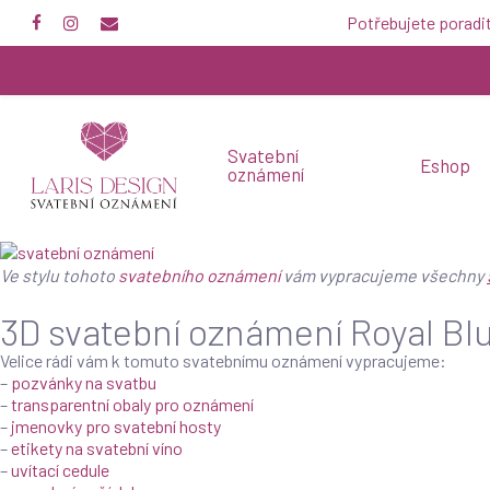
Skip
Potřebujete poradi
to
main
content
Svatební
Eshop
oznámení
Ve stylu tohoto
svatebního oznámení
vám vypracujeme všechny
3D svatební oznámení Royal Bl
Velice rádi vám k tomuto svatebnímu oznámení vypracujeme:
–
pozvánky na svatbu
–
transparentní obaly pro oznámení
–
jmenovky pro svatební hosty
–
etikety na svatební víno
–
uvítací cedule