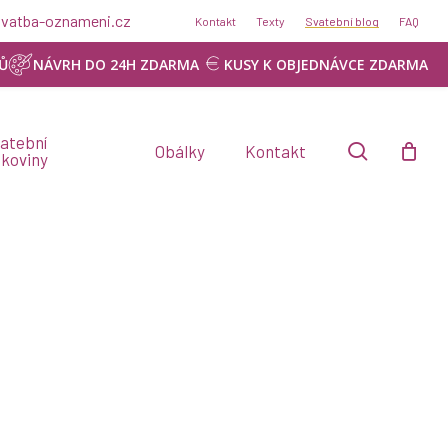
@svatba-oznameni.cz
Kontakt
Texty
Svatební blog
FAQ
Ů
NÁVRH DO 24H ZDARMA
KUSY K OBJEDNÁVCE ZDARMA
atební
search
Obálky
Kontakt
skoviny