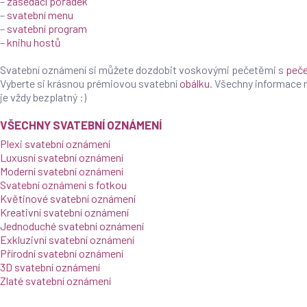
–
zasedací pořádek
–
svatební menu
–
svatební program
–
knihu hostů
Svatební oznámení si můžete dozdobit voskovými pečetěmi s
peče
Vyberte si krásnou prémiovou svatební
obálku
. Všechny informace
je vždy bezplatný :)
VŠECHNY SVATEBNÍ OZNÁMENÍ
Plexi svatební oznámení
Luxusní svatební oznámení
Moderní svatební oznámení
Svatební oznámení s fotkou
Květinové svatební oznámení
Kreativní svatební oznámení
Jednoduché svatební oznámení
Exkluzivní svatební oznámení
Přírodní svatební oznámení
3D svatební oznámení
Zlaté svatební oznámení