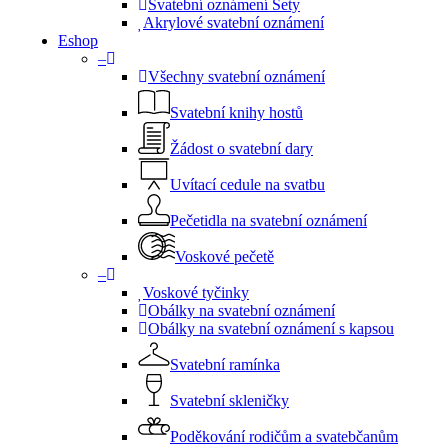
Svatební oznámení Sety
Akrylové svatební oznámení
Eshop
–
Všechny svatební oznámení
Svatební knihy hostů
Žádost o svatební dary
Uvítací cedule na svatbu
Pečetidla na svatební oznámení
Voskové pečetě
–
Voskové tyčinky
Obálky na svatební oznámení
Obálky na svatební oznámení s kapsou
Svatební ramínka
Svatební skleničky
Poděkování rodičům a svatebčanům