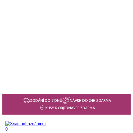
DODÁNÍ DO 7 DNŮ
NÁVRH DO 24H ZDARMA
KUSY K OBJEDNÁVCE ZDARMA
search
0