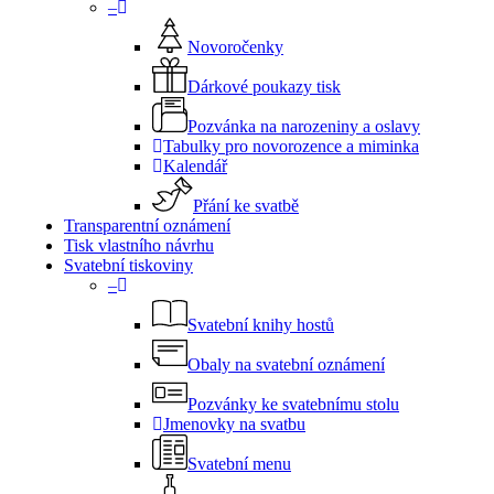
–
Novoročenky
Dárkové poukazy tisk
Pozvánka na narozeniny a oslavy
Tabulky pro novorozence a miminka
Kalendář
Přání ke svatbě
Transparentní oznámení
Tisk vlastního návrhu
Svatební tiskoviny
–
Svatební knihy hostů
Obaly na svatební oznámení
Pozvánky ke svatebnímu stolu
Jmenovky na svatbu
Svatební menu