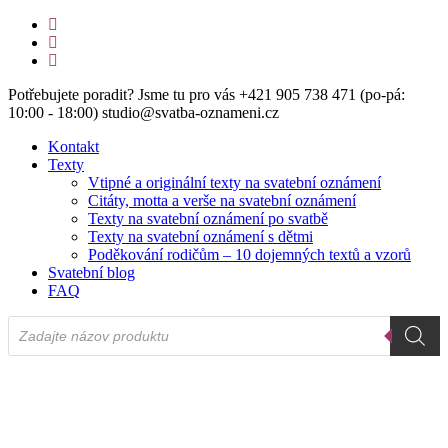
Skip
facebook
to
instagram
main
email
content
Potřebujete poradit? Jsme tu pro vás +421 905 738 471 (po-pá:
10:00 - 18:00) studio@svatba-oznameni.cz
Kontakt
Texty
Vtipné a originální texty na svatební oznámení
Citáty, motta a verše na svatební oznámení
Texty na svatební oznámení po svatbě
Texty na svatební oznámení s dětmi
Poděkování rodičům – 10 dojemných textů a vzorů
Svatební blog
FAQ
Products
search