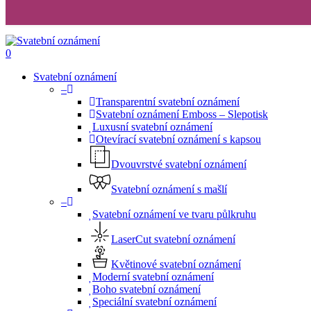
search
0
Menu
Svatební oznámení
–
Transparentní svatební oznámení
Svatební oznámení Emboss – Slepotisk
Luxusní svatební oznámení
Otevírací svatební oznámení s kapsou
Dvouvrstvé svatební oznámení
Svatební oznámení s mašlí
–
Svatební oznámení ve tvaru půlkruhu
LaserCut svatební oznámení
Květinové svatební oznámení
Moderní svatební oznámení
Boho svatební oznámení
Speciální svatební oznámení