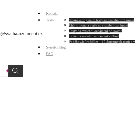
Kontakt
Texty
Vtipné a originální texty na svatební oznámení
Citáty, motta a verše na svatební oznámení
Texty na svatební oznámení po svatbě
dio@svatba-oznameni.cz
Texty na svatební oznámení s dětmi
Poděkování rodičům – 10 dojemných textů a 
Svatební blog
FAQ