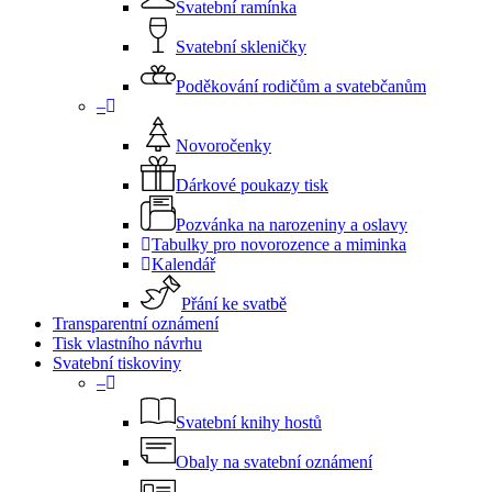
Svatební ramínka
Svatební skleničky
Poděkování rodičům a svatebčanům
–
Novoročenky
Dárkové poukazy tisk
Pozvánka na narozeniny a oslavy
Tabulky pro novorozence a miminka
Kalendář
Přání ke svatbě
Transparentní oznámení
Tisk vlastního návrhu
Svatební tiskoviny
–
Svatební knihy hostů
Obaly na svatební oznámení