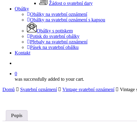
Žádost o svatební dary
Obálky
Obálky na svatební oznámení
Obálky na svatební oznámení s kapsou
Obálky s potiskem
Potisk do svatební obálky
Přebaly na svatební oznámení
Pásek na svatební obálku
Kontakt
search
0
was successfully added to your cart.
Domů
Svatební oznámení
Vintage svatební oznámení
Vintage 
Popis