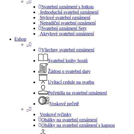
–
Svatební oznámení s fotkou
Jednoduchá svatební oznámení
Stylové svatební oznámení
Netradiční svatební oznámení
Svatební oznámení Sety
Akrylové svatební oznámení
Eshop
–
Všechny svatební oznámení
Svatební knihy hostů
Žádost o svatební dary
Uvítací cedule na svatbu
Pečetidla na svatební oznámení
Voskové pečetě
–
Voskové tyčinky
Obálky na svatební oznámení
Obálky na svatební oznámení s kapsou