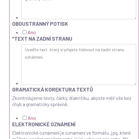
OBOUSTRANNÝ POTISK
Ano
*
TEXT NA ZADNÍ STRANU
GRAMATICKÁ KOREKTURA TEXTŮ
Zkontrolujeme texty, čárky, diakritiku, abyste měli vše bez
chyb a gramaticky správně.
Ano
ELEKTRONICKÉ OZNÁMENÍ
Elektronické oznámení je oznámení ve formátu .jpg, které
můžete posílat emailem nebo si jej uchovat pro sebe. Má