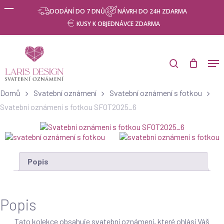
Skip
Menu
DODÁNÍ DO 7 DNŮ
NÁVRH DO 24H ZDARMA
to
KUSY K OBJEDNÁVCE ZDARMA
main
content
Products
search
Men
search
Domů
Svatební oznámení
Svatební oznámení s fotkou
Svatební oznámení s fotkou SFOT2025_6
Popis
Popis
Tato kolekce obsahuje svatební oznámení, které ohlásí Váš