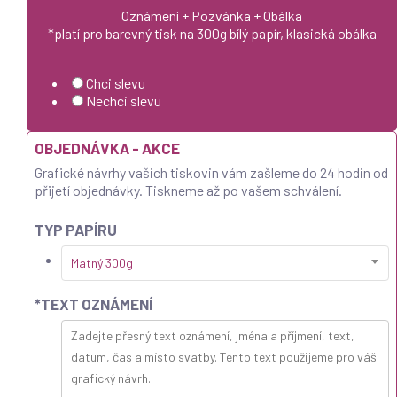
Oznámení + Pozvánka + Obálka
*platí pro barevný tisk na 300g bílý papír, klasická obálka
Chci slevu
Nechci slevu
OBJEDNÁVKA - AKCE
Grafické návrhy vašich tiskovin vám zašleme do 24 hodin od
přijetí objednávky. Tiskneme až po vašem schválení.
TYP PAPÍRU
Matný 300g
*
TEXT OZNÁMENÍ