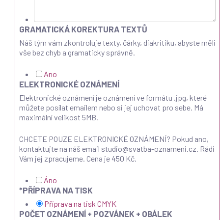
GRAMATICKÁ KOREKTURA TEXTŮ
Náš tým vám zkontroluje texty, čárky, diakritiku, abyste měli
vše bez chyb a gramaticky správně.
Ano
ELEKTRONICKÉ OZNÁMENÍ
Elektronické oznámení je oznámení ve formátu .jpg, které
můžete posílat emailem nebo si jej uchovat pro sebe. Má
maximální velikost 5MB.
CHCETE POUZE ELEKTRONICKÉ OZNÁMENÍ? Pokud ano,
kontaktujte na náš email studio@svatba-oznameni.cz. Rádi
Vám jej zpracujeme. Cena je 450 Kč.
Áno
*
PŘÍPRAVA NA TISK
Příprava na tisk CMYK
POČET OZNÁMENÍ + POZVÁNEK + OBÁLEK