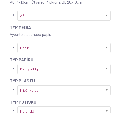
A6 14x10cm, Čtverec 14x14cm, DL 20x10cm
A6
TYP MÉDIA
Vyberte plast nebo papír.
Papír
TYP PAPÍRU
Matný 300g
TYP PLASTU
Mliečny plast
TYP POTISKU
Metalický