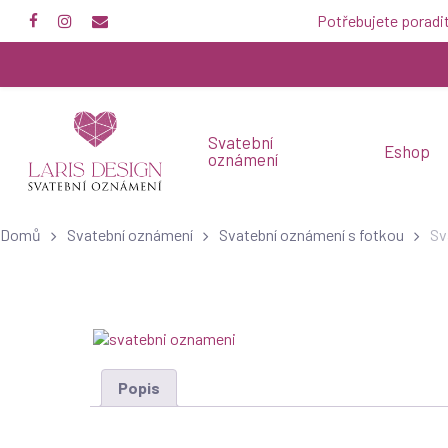
Skip
Potřebujete poradi
to
main
content
Svatební
Eshop
oznámení
Domů
Svatební oznámení
Svatební oznámení s fotkou
Sv
Popis