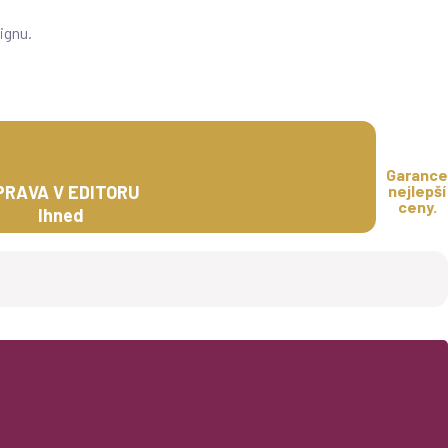
ignu.
Garance
PRAVA V EDITORU
nejlepší
ceny.
Ihned