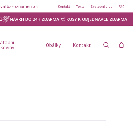
@svatba-oznameni.cz
Kontakt
Texty
Svatební blog
FAQ
Ů
NÁVRH DO 24H ZDARMA
KUSY K OBJEDNÁVCE ZDARMA
atební
search
Obálky
Kontakt
skoviny