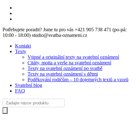
Skip
to
main
content
Potřebujete poradit? Jsme tu pro vás +421 905 738 471 (po-pá:
10:00 - 18:00) studio@svatba-oznameni.cz
Kontakt
Texty
Vtipné a originální texty na svatební oznámení
Citáty, motta a verše na svatební oznámení
Texty na svatební oznámení po svatbě
Texty na svatební oznámení s dětmi
Poděkování rodičům – 10 dojemných textů a vzorů
Svatební blog
FAQ