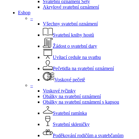
Svatební oznámení Sety
Akrylové svatební oznámení
Eshop
–
Všechny svatební oznámení
Svatební knihy hostů
Žádost o svatební dary
Uvítací cedule na svatbu
Pečetidla na svatební oznámení
Voskové pečetě
–
Voskové tyčinky
Obálky na svatební oznámení
Obálky na svatební oznámení s kapsou
Svatební ramínka
Svatební skleničky
Poděkování rodičům a svatebčanům