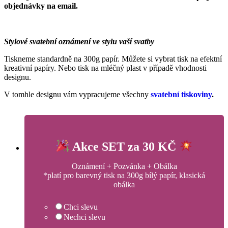
objednávky na email.
Stylové svatební oznámení ve stylu vaší svatby
Tiskneme standardně na 300g papír. Můžete si vybrat tisk na efektní
kreativní papíry. Nebo tisk na mléčný plast v případě vhodnosti
designu.
V tomhle designu vám vypracujeme všechny
svatební tiskoviny
.
Akce SET za 30 KČ
Oznámení + Pozvánka + Obálka
*platí pro barevný tisk na 300g bílý papír, klasická
obálka
Chci slevu
Nechci slevu