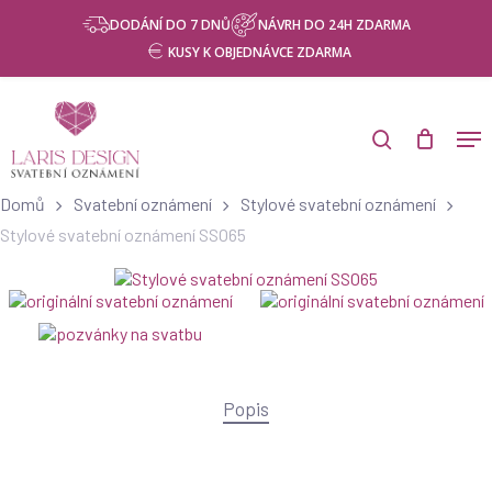
Skip
Menu
DODÁNÍ DO 7 DNŮ
NÁVRH DO 24H ZDARMA
to
KUSY K OBJEDNÁVCE ZDARMA
main
content
Products
search
Men
search
Domů
Svatební oznámení
Stylové svatební oznámení
Stylové svatební oznámení SSO65
Popis