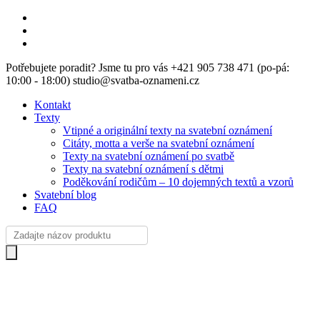
Skip
facebook
to
instagram
main
email
content
Potřebujete poradit? Jsme tu pro vás +421 905 738 471 (po-pá:
10:00 - 18:00) studio@svatba-oznameni.cz
Kontakt
Texty
Vtipné a originální texty na svatební oznámení
Citáty, motta a verše na svatební oznámení
Texty na svatební oznámení po svatbě
Texty na svatební oznámení s dětmi
Poděkování rodičům – 10 dojemných textů a vzorů
Svatební blog
FAQ
Products
search