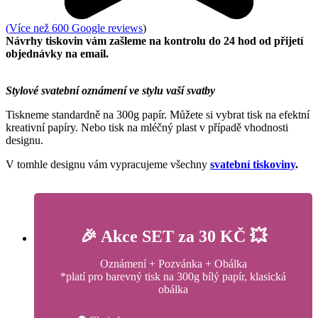
(
Více než 600 Google reviews
)
Návrhy tiskovin vám zašleme na kontrolu do 24 hod od přijetí
objednávky na email.
Stylové svatební oznámení ve stylu vaší svatby
Tiskneme standardně na 300g papír. Můžete si vybrat tisk na efektní
kreativní papíry. Nebo tisk na mléčný plast v případě vhodnosti
designu.
V tomhle designu vám vypracujeme všechny
svatební tiskoviny
.
🎉 Akce SET za 30 KČ 💥
Oznámení + Pozvánka + Obálka
*platí pro barevný tisk na 300g bílý papír, klasická
obálka