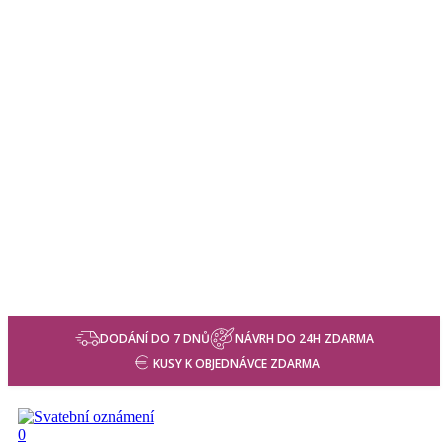
DODÁNÍ DO 7 DNŮ
NÁVRH DO 24H ZDARMA
KUSY K OBJEDNÁVCE ZDARMA
search
0