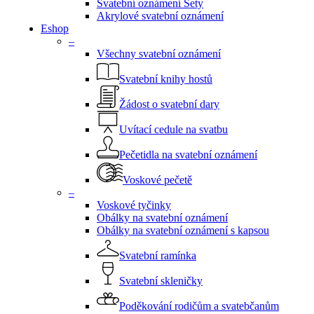
Svatební oznámení Sety
Akrylové svatební oznámení
Eshop
–
Všechny svatební oznámení
Svatební knihy hostů
Žádost o svatební dary
Uvítací cedule na svatbu
Pečetidla na svatební oznámení
Voskové pečetě
–
Voskové tyčinky
Obálky na svatební oznámení
Obálky na svatební oznámení s kapsou
Svatební ramínka
Svatební skleničky
Poděkování rodičům a svatebčanům