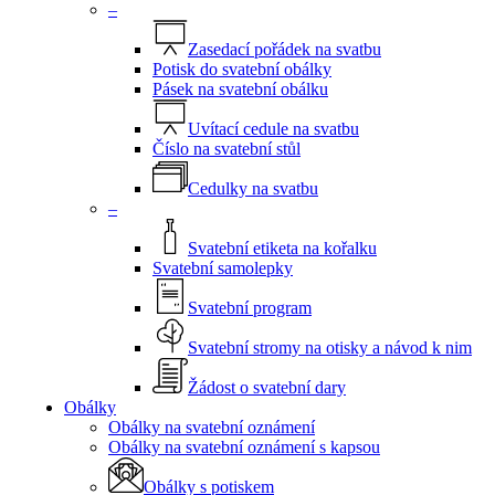
–
Zasedací pořádek na svatbu
Potisk do svatební obálky
Pásek na svatební obálku
Uvítací cedule na svatbu
Číslo na svatební stůl
Cedulky na svatbu
–
Svatební etiketa na kořalku
Svatební samolepky
Svatební program
Svatební stromy na otisky a návod k nim
Žádost o svatební dary
Obálky
Obálky na svatební oznámení
Obálky na svatební oznámení s kapsou
Obálky s potiskem