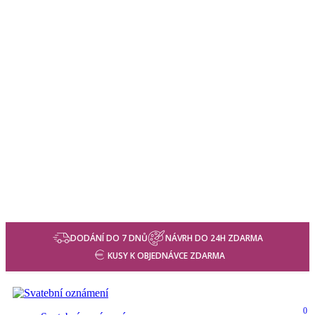
DODÁNÍ DO 7 DNŮ
NÁVRH DO 24H ZDARMA
KUSY K OBJEDNÁVCE ZDARMA
0