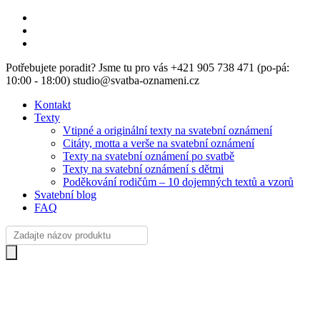
Skip
facebook
to
instagram
main
email
content
Potřebujete poradit? Jsme tu pro vás +421 905 738 471 (po-pá:
10:00 - 18:00) studio@svatba-oznameni.cz
Kontakt
Texty
Vtipné a originální texty na svatební oznámení
Citáty, motta a verše na svatební oznámení
Texty na svatební oznámení po svatbě
Texty na svatební oznámení s dětmi
Poděkování rodičům – 10 dojemných textů a vzorů
Svatební blog
FAQ
Products
search