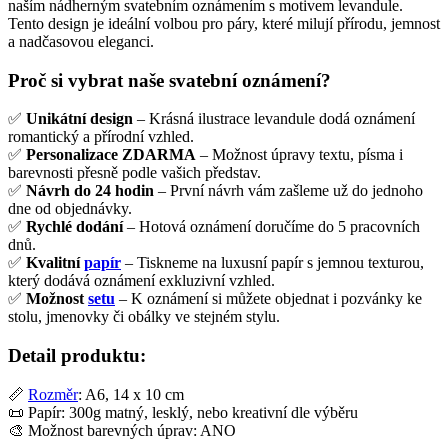
naším nádherným svatebním oznámením s motivem levandule.
Tento design je ideální volbou pro páry, které milují přírodu, jemnost
a nadčasovou eleganci.
Proč si vybrat naše svatební oznámení?
✅
Unikátní design
– Krásná ilustrace levandule dodá oznámení
romantický a přírodní vzhled.
✅
Personalizace ZDARMA
– Možnost úpravy textu, písma i
barevnosti přesně podle vašich představ.
✅
Návrh do 24 hodin
– První návrh vám zašleme už do jednoho
dne od objednávky.
✅
Rychlé dodání
– Hotová oznámení doručíme do 5 pracovních
dnů.
✅
Kvalitní
papír
– Tiskneme na luxusní papír s jemnou texturou,
který dodává oznámení exkluzivní vzhled.
✅
Možnost
setu
– K oznámení si můžete objednat i pozvánky ke
stolu, jmenovky či obálky ve stejném stylu.
Detail produktu:
📏
Rozměr
: A6, 14 x 10 cm
📜 Papír: 300g matný, lesklý, nebo kreativní dle výběru
🎨 Možnost barevných úprav: ANO