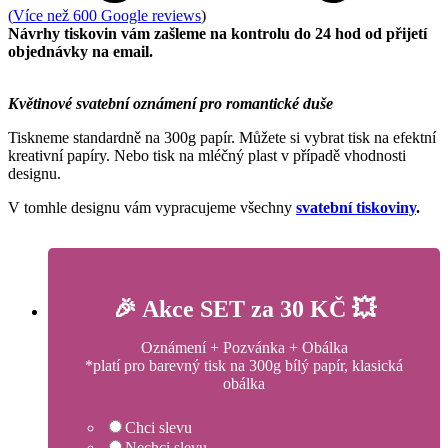
(
Více než 600 Google reviews
)
Návrhy tiskovin vám zašleme na kontrolu do 24 hod od přijetí
objednávky na email.
Květinové svatební oznámení pro romantické duše
Tiskneme standardně na 300g papír. Můžete si vybrat tisk na efektní
kreativní papíry. Nebo tisk na mléčný plast v případě vhodnosti
designu.
V tomhle designu vám vypracujeme všechny
svatební tiskoviny
.
🎉 Akce SET za 30 KČ 💥
Oznámení + Pozvánka + Obálka
*platí pro barevný tisk na 300g bílý papír, klasická
obálka
Chci slevu
Nechci slevu