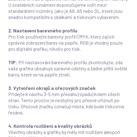
U svatebních oznámení doporučujeme volit mezi
standardními rozměry, jako je A6, A5 nebo DL, které jsou
snadno kompatibilní s obálkami a tiskovým vybavením.
2. Nastavení barevného profilu
Pro tisk používejte barevný profil CMYK, který zajistí
správné zobrazení barev na papíře. RGB je vhodný pouze
pro digitální grafiku, nikoliv pro tisk.
TIP:
Při nastavování barevného profilu zkontrolujte, zda
vaše grafika obsahuje správné odstíny a žádné příliš světlé
barvy, které se na papíře ztratí.
3. Vytvoření okrajů a ořezových značek
Přidejte k návrhu 3–5 mm přesahu (spadu) kolem všech
stran. Tento prostor je nezbytný pro přesné oříznutí po
tisku. Ořezové značky označují místa, kde bude tiskovina
řezána.
4. Kontrola rozlišení a kvality obrázků
Všechny obrázky a grafiky by měly mít rozlišení alespoň