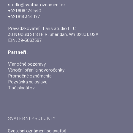
studio@svatba-oznameni.cz
+421 908 124 540
+421 918 344 177
Prevádzkovateľ: Laris Studio LLC
30 N Gould St STE R, Sheridan, WY 82801, USA
EIN: 39-5063567
Partneři:
Vianočné pozdravy
Vánoční přání a novoročenky
Promočné oznámenia
Pozvánka na oslavu
Tlač plagátov
SVATEBNÍ PRODUKTY
Svatební oznámení po svatbě