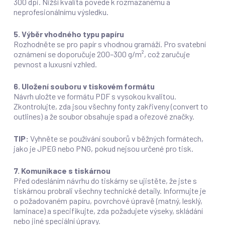
300 dpi. Nižší kvalita povede k rozmazanému a
neprofesionálnímu výsledku.
5. Výběr vhodného typu papíru
Rozhodněte se pro papír s vhodnou gramáží. Pro svatební
oznámení se doporučuje 200–300 g/m², což zaručuje
pevnost a luxusní vzhled.
6. Uložení souboru v tiskovém formátu
Návrh uložte ve formátu PDF s vysokou kvalitou.
Zkontrolujte, zda jsou všechny fonty zakřiveny (convert to
outlines) a že soubor obsahuje spad a ořezové značky.
TIP:
Vyhněte se používání souborů v běžných formátech,
jako je JPEG nebo PNG, pokud nejsou určené pro tisk.
7. Komunikace s tiskárnou
Před odesláním návrhu do tiskárny se ujistěte, že jste s
tiskárnou probrali všechny technické detaily. Informujte je
o požadovaném papíru, povrchové úpravě (matný, lesklý,
laminace) a specifikujte, zda požadujete výseky, skládání
nebo jiné speciální úpravy.