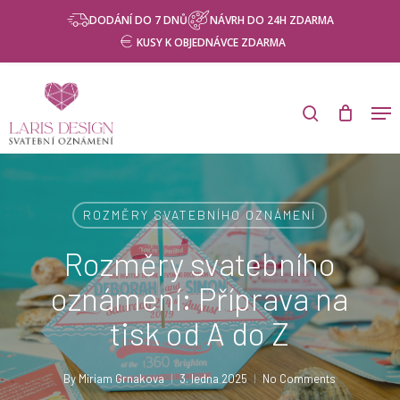
Skip
Menu
DODÁNÍ DO 7 DNŮ
NÁVRH DO 24H ZDARMA
to
KUSY K OBJEDNÁVCE ZDARMA
main
content
Products
search
Men
search
ROZMĚRY SVATEBNÍHO OZNÁMENÍ
Rozměry svatebního
oznámení: Příprava na
tisk od A do Z
By
Miriam Grnakova
3. ledna 2025
No Comments