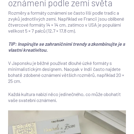
oznámení podle zemí světa
Rozměry a formáty oznámení se často liší podle tradic a
zvyků jednotlivých zemí. Například ve Francii jsou oblíbené
čtvercové formáty 14 × 14 cm, zatímco v USA je populární
velikost 5 × 7 palců (12,7 × 17,8 cm).
TIP: Inspirujte se zahraničními trendy a zkombinujte je s
vlastní kreativitou.
V Japonsku je běžné používat dlouhé úzké formáty s
minimalistickým designem. Naopak v Indii často najdete
bohatě zdobené oznámení větších rozměrů, například 20 ×
25 cm.
Každá kultura nabízí něco jedinečného, co může obohatit
vaše svatební oznámení.