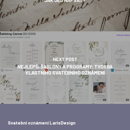
NEXT POST
NEJLEPŠÍ ŠABLONY A PROGRAMY: TVORBA
VLASTNÍHO SVATEBNÍHO OZNÁMENÍ
Svatební oznámení LarisDesign