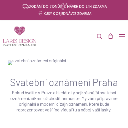
Skip
Menu
DODÁNÍ DO 7 DNŮ
NÁVRH DO 24H ZDARMA
to
KUSY K OBJEDNÁVCE ZDARMA
main
content
Products
search
Men
search
Svatební oznámení Praha
Pokud bydlíte v Praze a hledáte ty nejkrásnější svatební
oznámení, nikam už chodit nemusíte. My vám připravíme
originální a moderní dizajn oznámení, které bude
reprezentovat vaši individualitu a náboj vaší lásky.