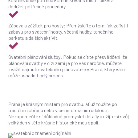
kostele, bude potřeba komunikovat s místní církví a
dodržet potřebné procedury.
Zábava a zážitek pro hosty: Přemýšlejte o tom, jak zajistit
zábavu pro svatební hosty, včetně hudby, tanečního
parketu a dalších aktivit.
Svatební plánování služby: Pokud se cítíte přesvědčeni, že
plánování svatby v cizí zemi je pro vás náročné, můžete
zvážit najmutí svatebního plánovatele v Praze, který vám
může usnadnit celý proces.
Praha je krásným místem pro svatbu, ať už toužíte po
tradičním obřadu nebo více neformálním události.
Nezapomeňte si důkladně promyslet detaily a užijte si svůj
velký den v této krásné historické metropoli.