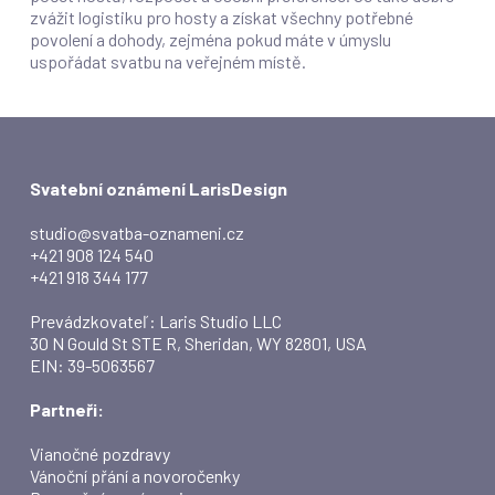
zvážit logistiku pro hosty a získat všechny potřebné
povolení a dohody, zejména pokud máte v úmyslu
uspořádat svatbu na veřejném místě.
Svatební oznámení LarisDesign
studio@svatba-oznameni.cz
+421 908 124 540
+421 918 344 177
Prevádzkovateľ: Laris Studio LLC
30 N Gould St STE R, Sheridan, WY 82801, USA
EIN: 39-5063567
Partneři:
Vianočné pozdravy
Vánoční přání a novoročenky