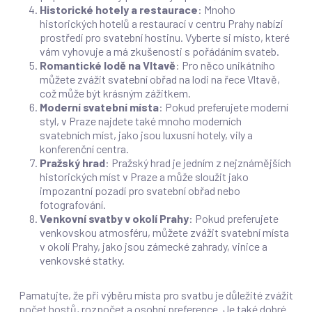
Historické hotely a restaurace
: Mnoho
historických hotelů a restaurací v centru Prahy nabízí
prostředí pro svatební hostinu. Vyberte si místo, které
vám vyhovuje a má zkušenosti s pořádáním svateb.
Romantické lodě na Vltavě
: Pro něco unikátního
můžete zvážit svatební obřad na lodi na řece Vltavě,
což může být krásným zážitkem.
Moderní svatební místa
: Pokud preferujete moderní
styl, v Praze najdete také mnoho moderních
svatebních míst, jako jsou luxusní hotely, vily a
konferenční centra.
Pražský hrad
: Pražský hrad je jedním z nejznámějších
historických míst v Praze a může sloužit jako
impozantní pozadí pro svatební obřad nebo
fotografování.
Venkovní svatby v okolí Prahy
: Pokud preferujete
venkovskou atmosféru, můžete zvážit svatební místa
v okolí Prahy, jako jsou zámecké zahrady, vinice a
venkovské statky.
Pamatujte, že při výběru místa pro svatbu je důležité zvážit
počet hostů, rozpočet a osobní preference. Je také dobré