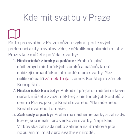
Kde mít svatbu v Praze
Místo pro svatbu v Praze můžete vybrat podle svých
preferencí a stylu svatby. Zde je několik populárních míst v
Praze, kde můžete pořádat svatby:
Historické zámky a paláce
: Praha je plná
nádherných historických zámků a paláců, které
nabízejí romantickou atmosféru pro svatby. Mezi
oblíbené patří
zámek Troja
, zámek Karlštejn a zámek
Konopiště.
Historické kostely
: Pokud si přejete tradiční církevní
obřad, můžete zvážit některý z historických kostelů v
centru Prahy, jako je Kostel svatého Mikuláše nebo
Kostel svatého Tomáše.
Zahrady a parky
: Praha má nádherné parky a zahrady,
které jsou ideální pro venkovní svatby. Například
Vrtbovská zahrada nebo zahrada na Strahově jsou
populárními místy pro svatby v přírodě.