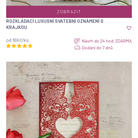
ZOBRAZIT
ROZKLÁDACÍ LUXUSNÍ SVATEBNÍ OZNÁMENÍ S
Top
KRAJKOU
od 16Kč/ks
Návrh do 24 hod. ZDARMA
Dodání do 7 dnů