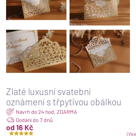
Zlaté luxusní svatební
oznámení s třpytivou obálkou
Návrh do 24 hod. ZDARMA
Dodání do 7 dnů
od 16 Kč
(
Víc