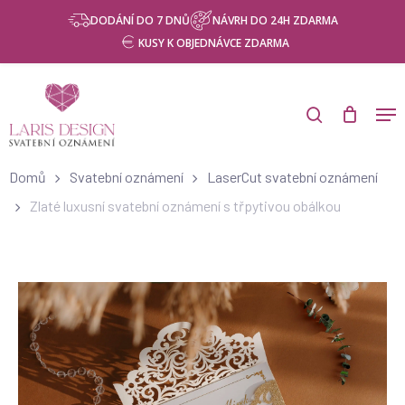
Skip
DODÁNÍ DO 7 DNŮ
NÁVRH DO 24H ZDARMA
to
KUSY K OBJEDNÁVCE ZDARMA
main
content
Domů
Svatební oznámení
LaserCut svatební oznámení
Zlaté luxusní svatební oznámení s třpytivou obálkou