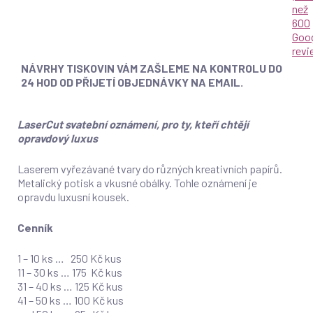
než
600
Goo
rev
NÁVRHY TISKOVIN VÁM ZAŠLEME NA KONTROLU DO
24 HOD OD PŘIJETÍ OBJEDNÁVKY NA EMAIL.
LaserCut svatební oznámení, pro ty, kteří chtějí
opravdový luxus
Laserem vyřezávané tvary do různých kreativních papírů.
Metalický potisk a vkusné obálky. Tohle oznámení je
opravdu luxusní kousek.
Cenník
1 – 10 ks … 250 Kč kus
11 – 30 ks … 175 Kč kus
31 – 40 ks … 125 Kč kus
41 – 50 ks … 100 Kč kus