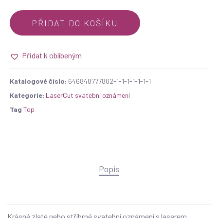
PŘIDAT DO KOŠÍKU
Přidat k oblíbeným
Katalogové číslo:
646848777802-1-1-1-1-1-1-1
Kategorie:
LaserCut svatební oznámení
Tag
Top
Popis
Krásné zlaté nebo stříbrné svatební oznámení s laserem