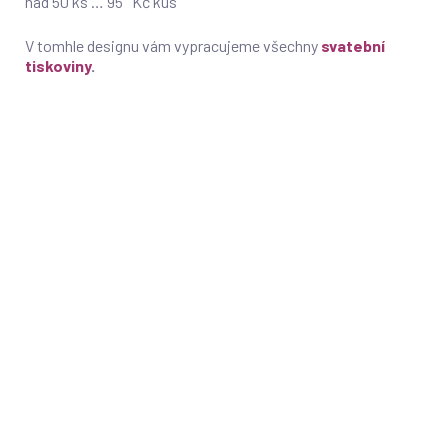
nad 50 ks … 95 Kč kus
V tomhle designu vám vypracujeme všechny
svatební
tiskoviny
.