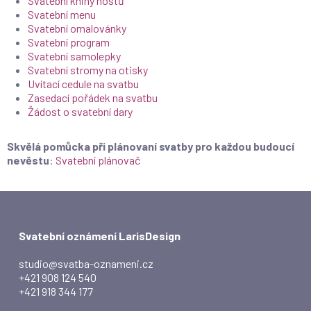
Svatební knihy hostů
Svatební menu
Svatební omalovánky
Svatební program
Svatební samolepky
Svatební stromy na otisky
Uvítací cedule na svatbu
Zasedací pořádek na svatbu
Žádost o svatební dary
Skvělá pomůcka při plánovaní svatby pro každou budoucí
nevěstu
:
Svatební plánovač
Svatební oznámení LarisDesign
studio@svatba-oznameni.cz
+421 908 124 540
+421 918 344 177