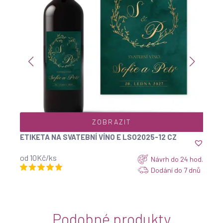
ZOBRAZIT
ETIKETA NA SVATEBNÍ PÁLENKU MOD2025_16
od 10Kč/ks
Návrh do 24 hod.
Dodání do 7 dnů
Podobné produkty