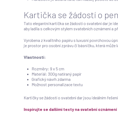
Kartička se žádostí o pen
Tato elegantní kartička se žádostí o svatební dar je i
aby ladila s celkovým stylem svatebních oznámení a p
Vyrobena z kvalitního papíru s luxusní povrchovou úpra
je prostor pro osobní zprávu či básničku, která může l
Vlastnosti:
Rozměry: 9 x 5 cm
Materiál: 300g natíraný papír
Grafický návrh zdarma
Možnost personalizace textu
Kartičky se žádostí o svatební dar jsou ideálním řeše
Inspirujte se dalšími texty na svatební oznámení