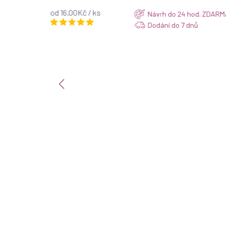
od 16.00Kč / ks
d. ZDARMA
Návrh do 24 hod. ZDARM
Dodání do 7 dnů