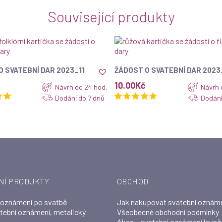
Související produkty
ZOBRAZIT
ZOBRAZIT
O SVATEBNÍ DAR 2023_11
ŽÁDOST O SVATEBNÍ DAR 2023
10.00
Kč
Návrh do 24 hod.
Návrh 
Dodání do 7 dnů
Dodání
NÍ PRODUKTY
OBCHOD
 oznámení po svatbě
Jak nakupovat svatební oznám
atební oznámení, metalický
Všeobecné obchodní podmínky
Akce – svatební oznámení levně