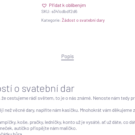
Přidat k oblíbeným
SKU:
e341cdbdf2d6
Kategorie:
Žádost o svatební dary
Popis
stí o svatební dar
, že cestujeme rádi světem, to je o nás známé. Nenoste nám tedy pr
ěji než věcné dary, naplňte nám kasičku. Mnohokrát vám děkujeme za
lampičky, koše, pračky, ledničky, konto už je vysáté, ať už dáte, co 
omeček, autíčko přispějte nám maličko.
ačátku bůra.