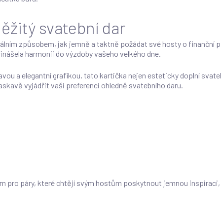
ěžitý svatební dar
deálním způsobem, jak jemně a taktně požádat své hosty o finanční př
řinášela harmonii do výzdoby vašeho velkého dne.
vou a elegantní grafikou, tato kartička nejen esteticky doplní svat
askavě vyjádřit vaši preferenci ohledně svatebního daru.
ním pro páry, které chtějí svým hostům poskytnout jemnou inspiraci, 