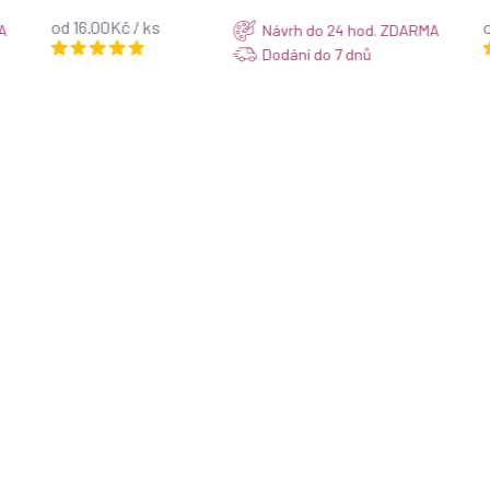
od 16.00Kč / ks
o
A
Návrh do 24 hod. ZDARMA
Dodání do 7 dnů