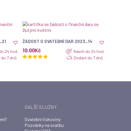
ZOBRAZIT
_21
ŽÁDOST O SVATEBNÍ DAR 2023_14
10.00
Kč
do 24 hod.
Návrh do 24 hod.
 do 7 dnů
Dodání do 7 dnů
DALŠÍ SLUŽBY
ení?
Svatební tiskoviny
Pozvánky na svatbu
Svatební SPZ