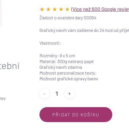
★ ★ ★ ★ ★
(Více než 600 Google revie
Žádost o svatební dary SSO64
Grafický návrh vám zašleme do 24 hod od přijet
Vlastnosti:
Rozměry: 9 x 5 cm
Materiál: 300g natíraný papír
tební
Grafický návrh zdarma
Možnost personalizace textu
Možnost grafické úpravy barev
rev
PŘIDAT DO KOŠÍKU