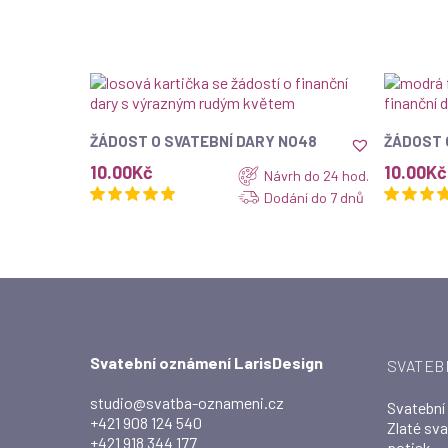
ZOBRAZIT
ŽÁDOST O SVATEBNÍ DARY NO48
ŽÁDOST 
10.00
Kč
10.00
Kč
Návrh do 24 hod.
Dodání do 7 dnů
Svatební oznámení LarisDesign
SVATEB
studio@svatba-oznameni.cz
Svatební
+421 908 124 540
Zlaté sv
+421 918 344 177
potisk