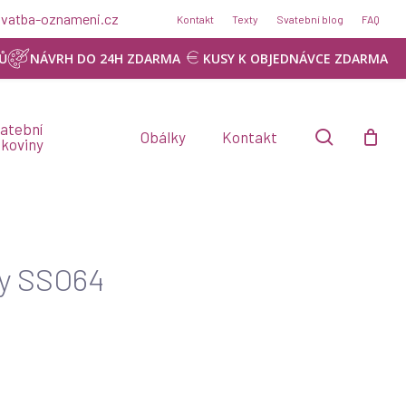
Menu
@svatba-oznameni.cz
Kontakt
Texty
Svatební blog
FAQ
Ů
NÁVRH DO 24H ZDARMA
KUSY K OBJEDNÁVCE ZDARMA
atební
search
Obálky
Kontakt
skoviny
ry SSO64