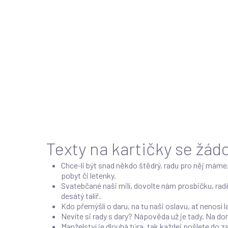
Texty na kartičky se žádo
Chce-li být snad někdo štědrý, radu pro něj máme
pobyt či letenky.
Svatebčané naši milí, dovolte nám prosbičku, rad
desátý talíř.
Kdo přemýšlí o daru, na tu naši oslavu, ať nenosí 
Nevíte si rady s dary? Nápověda už je tady. Na d
Manželství je dlouhá túra, tak každej pošlete do z