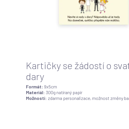
Products
search
Kartičky se žádostí o sva
dary
Formát:
9x5cm
Materiál
: 300g natíraný papír
Možnosti
: zdarma personalizace, možnost změny ba