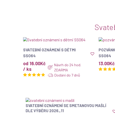
Svate
ZOBRAZIT
SVATEBNÍ OZNÁMENÍ S DĚTMI
POZVÁNK
SSO64
SSO64
od 16.00Kč
13.00
Kč
Návrh do 24 hod.
/ ks
ZDARMA
Dodání do 7 dnů
U
SVATEBNÍ OZNÁMENÍ SE SMETANOVOU MAŠLÍ
ZOBRAZIT
DLE VÝBĚRU 2026_11