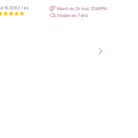
d 16.00Kč / ks
Návrh do 24 hod. ZDARMA
Dodání do 7 dnů
SVATEBN
2026_4
od 16.00K