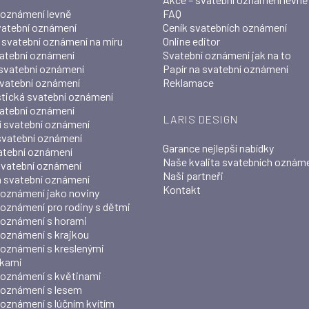
 oznámení levně
FAQ
vatební oznámení
Ceník svatebních oznámení
í svatební oznámení na míru
Online editor
atební oznámení
Svatební oznámení jak na to
svatební oznámení
Papír na svatební oznámení
svatební oznámení
Reklamace
stická svatební oznámení
atební oznámení
LARIS DESIGN
 svatební oznámení
 svatební oznámení
Garance nejlepší nabídky
atební oznámení
Naše kvalita svatebních oznám
vatební oznámení
Naši partneři
 svatební oznámení
Kontakt
 oznámení jako noviny
 oznámení pro rodiny s dětmi
 oznámení s horami
 oznámení s krajkou
 oznámení s kreslenými
čkami
 oznámení s květinami
 oznámení s lesem
 oznámení s lúčním kvítím