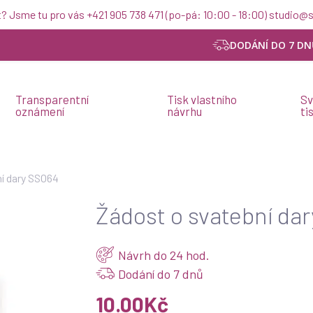
t? Jsme tu pro vás +421 905 738 471 (po-pá: 10:00 - 18:00) studio
DODÁNÍ DO 7 DN
Transparentní
Tisk vlastního
Sv
oznámení
návrhu
ti
í dary SSO64
Žádost o svatební da
Návrh do 24 hod.
Dodání do 7 dnů
10.00
Kč