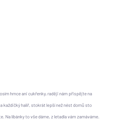
osím hrnce ani cukřenky, raději nám přispějte na
 každičký halíř, stokrát lepší než nést domů sto
dáte. Na líbánky to vše dáme, z letadla vám zamáváme.