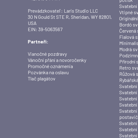
Svatební
Prevádzkovateľ: Laris Studio LLC
Vtipné s
30 N Gould St STE R, Sheridan, WY 82801,
Origináln
USA
Bordó sv
EIN: 39-5063567
Červená 
Fialová 
Partneři:
Minimali
Modrá sv
Vianočné pozdravy
Podzimní
Vánoční přání a novoročenky
Přírodní
Promočné oznámenia
Retro sv
Pozvánka na oslavu
Růžová s
Tlač plagátov
Rybářská
Svatební
Svatební
Svatební
Svatební
Svatební
postavi
Svatební
Svatební
Svatební