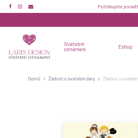
Skip
Potřebujete poradi
facebook
instagram
email
to
main
content
Svatební
Eshop
oznámení
Domů
Žádost o svatební dary
Žádost o svatebn