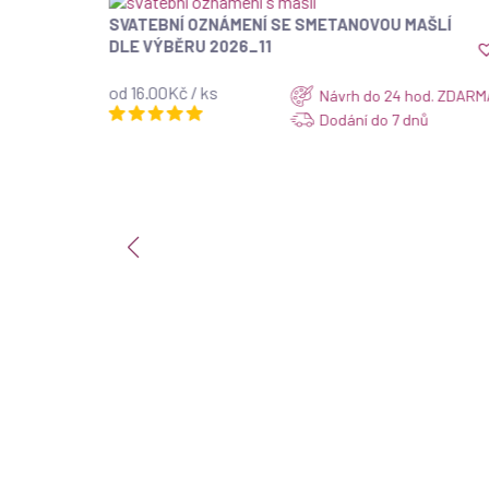
U
SVATEBNÍ OZNÁMENÍ SE SMETANOVOU MAŠLÍ
ZOBRAZIT
DLE VÝBĚRU 2026_11
od 16.00Kč / ks
d. ZDARMA
Návrh do 24 hod. ZDARM
Dodání do 7 dnů