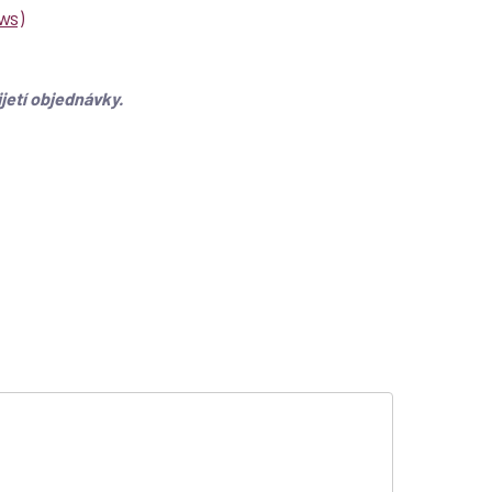
ws)
jetí objednávky.