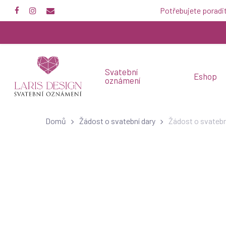
Skip
Potřebujete poradi
facebook
instagram
email
to
main
content
Svatební
Eshop
oznámení
Domů
Žádost o svatební dary
Žádost o svatebn
Kartičky se žádostí o sva
dary