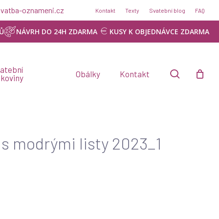
Menu
@svatba-oznameni.cz
Kontakt
Texty
Svatební blog
FAQ
Ů
NÁVRH DO 24H ZDARMA
KUSY K OBJEDNÁVCE ZDARMA
atební
search
Obálky
Kontakt
skoviny
 s modrými listy 2023_1