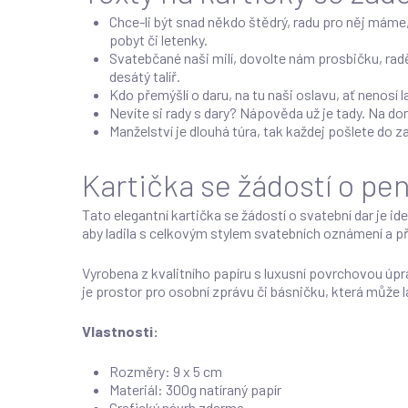
Chce-li být snad někdo štědrý, radu pro něj máme
pobyt či letenky.
Svatebčané naši milí, dovolte nám prosbičku, rad
desátý talíř.
Kdo přemýšlí o daru, na tu naši oslavu, ať nenosí 
Nevíte si rady s dary? Nápověda už je tady. Na d
Manželství je dlouhá túra, tak každej pošlete do z
Kartička se žádostí o pen
Tato elegantní kartička se žádostí o svatební dar je i
aby ladila s celkovým stylem svatebních oznámení a p
Vyrobena z kvalitního papíru s luxusní povrchovou úpra
je prostor pro osobní zprávu či básničku, která může l
Vlastnosti:
Rozměry: 9 x 5 cm
Materiál: 300g natíraný papír
Grafický návrh zdarma