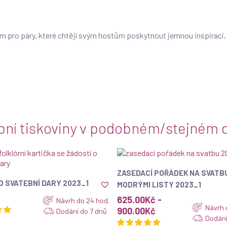
ním pro páry, které chtějí svým hostům poskytnout jemnou inspiraci, 
bní tiskoviny v podobném/stejném d
ZOBRAZIT
ZASEDACÍ POŘÁDEK NA SVATB
ZOBRAZIT
O SVATEBNÍ DARY 2023_1
MODRÝMI LISTY 2023_1
625.00
Kč
-
Návrh do 24 hod.
Návrh 
900.00
Kč
Dodání do 7 dnů
Dodání