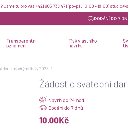
t? Jsme tu pro vás +421 905 738 471 (po-pá: 10:00 - 18:00) studio
DODÁNÍ DO 7 DN
Transparentní
Tisk vlastního
Sv
oznámení
návrhu
ti
í dar s modrými listy 2023_1
Žádost o svatební dar
Návrh do 24 hod.
Dodání do 7 dnů
tební
10.00
Kč