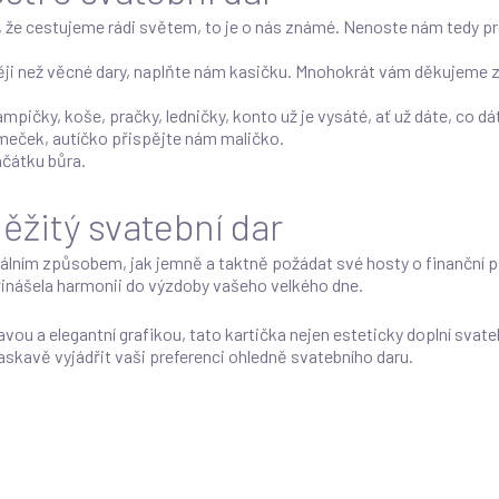
, že cestujeme rádi světem, to je o nás známé. Nenoste nám tedy pr
ěji než věcné dary, naplňte nám kasičku. Mnohokrát vám děkujeme za
lampičky, koše, pračky, ledničky, konto už je vysáté, ať už dáte, co 
omeček, autíčko přispějte nám maličko.
ačátku bůra.
ěžitý svatební dar
deálním způsobem, jak jemně a taktně požádat své hosty o finanční př
řinášela harmonii do výzdoby vašeho velkého dne.
vou a elegantní grafikou, tato kartička nejen esteticky doplní svat
askavě vyjádřit vaši preferenci ohledně svatebního daru.