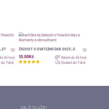
ZOBRAZIT
_27
ŽÁDOST O SVATEBNÍ DAR 2023_5
10.00
Kč
do 24 hod.
Návrh do 24 hod.
 do 7 dnů
Dodání do 7 dnů
DALŠÍ SLUŽBY