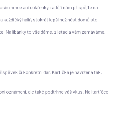
osím hrnce ani cukřenky, raději nám přispějte na
 každičký halíř, stokrát lepší než nést domů sto
dáte. Na líbánky to vše dáme, z letadla vám zamáváme.
íspěvek či konkrétní dar. Kartička je navržena tak,
ební oznámení, ale také podtrhne váš vkus. Na kartičce