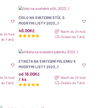
ZOBRAZIT
ČÍSLO NA SVATEBNÍ STŮL S
MODRÝMI LISTY 2023_1
40.00
Kč
Návrh do 24 hod.
do 24 hod.
Dodání do 7 dnů
 do 7 dnů
ZOBRAZIT
ETIKETA NA SVATEBNÍ PÁLENKU S
MODRÝMI LISTY 2023_1
od 16.00Kč
do 24 hod.
Návrh do 24 hod.
/ ks
 do 7 dnů
Dodání do 7 dnů