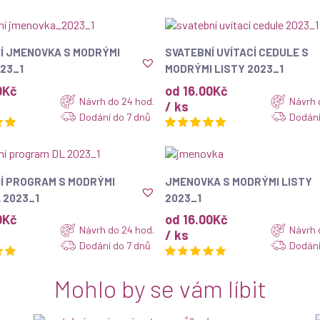
ZOBRAZIT
ZOBRAZIT
Í JMENOVKA S MODRÝMI
SVATEBNÍ UVÍTACÍ CEDULE S
023_1
MODRÝMI LISTY 2023_1
0Kč
od 16.00Kč
Návrh do 24 hod.
Návrh 
/ ks
Dodání do 7 dnů
Dodání
Změna textu v ceně
Nové
ZOBRAZIT
ZOBRAZIT
Í PROGRAM S MODRÝMI
JMENOVKA S MODRÝMI LISTY
 2023_1
2023_1
0Kč
od 16.00Kč
Návrh do 24 hod.
Návrh 
/ ks
Dodání do 7 dnů
Dodání
Mohlo by se vám líbit