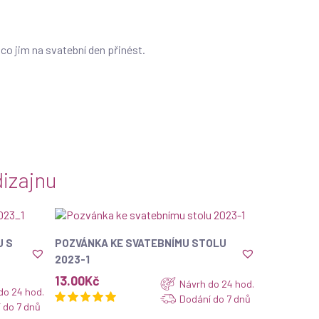
co jim na svatební den přinést.
izajnu
ZOBRAZIT
U S
POZVÁNKA KE SVATEBNÍMU STOLU
2023-1
13.00
Kč
Návrh do 24 hod.
do 24 hod.
Dodání do 7 dnů
 do 7 dnů