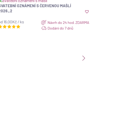
SVATEBNÍ OZNÁMENÍ S ČERVENOU MAŠLÍ
ZOBRAZIT
2026_2
d 16.00Kč / ks
Návrh do 24 hod. ZDARMA
Dodání do 7 dnů
SVATEBN
HEART
od 16.00K