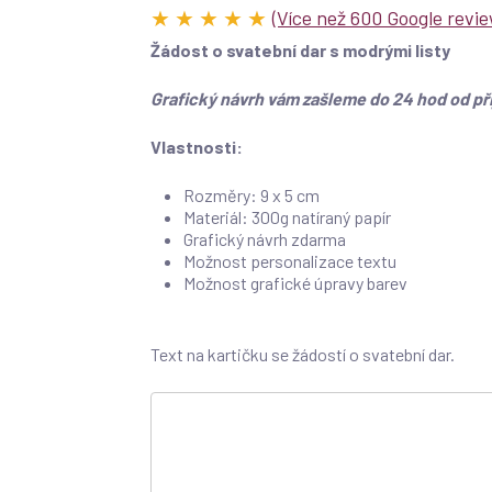
★ ★ ★ ★ ★
(Více než 600 Google revie
Žádost o svatební dar s modrými listy
rev
Grafický návrh vám zašleme do 24 hod od při
Vlastnosti:
Rozměry: 9 x 5 cm
Materiál: 300g natíraný papír
Grafický návrh zdarma
Možnost personalizace textu
Možnost grafické úpravy barev
Text na kartičku se žádostí o svatební dar.