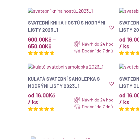
ZOBRAZIT
SVATEBNÍ KNIHA HOSTŮ S MODRÝMI
SVATEBN
LISTY 2023_1
LISTY 2
600.00
Kč
–
od 16.0
Návrh do 24 hod.
Rozpětí
650.00
Kč
/ ks
Dodání do 7 dnů
cen:
600.00Kč
až
650.00Kč
ZOBRAZIT
KULATÁ SVATEBNÍ SAMOLEPKA S
SVATEBN
MODRÝMI LISTY 2023_1
LISTY DL
od 16.00Kč
od 16.0
Návrh do 24 hod.
/ ks
/ ks
Dodání do 7 dnů