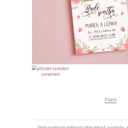
Popis
Vaše svatba by měla být plná radosti a smíchu, a