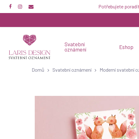
Skip
Potřebujete poradi
to
main
content
Svatební
Eshop
oznámení
Domů
Svatební oznámení
Moderní svatební 