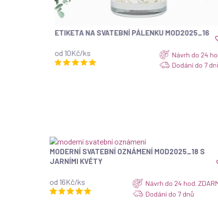
PÁLENKU MOD2025_16
KULATÁ SVATEBNÍ SAMOLEPKA D
IT
ZOBRAZIT
13Kč/ks
Návrh do 24 hod.
Dodání do 7 dnů
MODERNÍ SVATEBNÍ OZNÁMENÍ MOD2025_18 S
ZOBRAZIT
JARNÍMI KVĚTY
od 16Kč/ks
Návrh do 24 hod. ZDAR
Dodání do 7 dnů