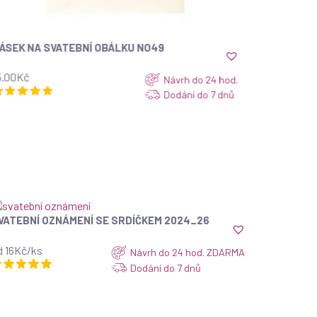
ETIKETA NA SVATEBNÍ PÁLENKU
ZOBRAZIT
CALLIGRAPHY
 24 hod.
od 10Kč/ks
Návrh do 24 hod.
o 7 dnů
Dodání do 7 dnů
VATEBNÍ OZNÁMENÍ SE SRDÍČKEM 2024_26
ZOBRAZIT
d 16Kč/ks
Návrh do 24 hod. ZDARMA
Dodání do 7 dnů