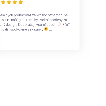
ěla bych poděkovat za krásné oznámení na
atbu
♥️
i naši gratulanti byli velmi nadšený za
sný design. Doporučuji všemi deseti
Přeji
 další spokojené zákazníky
…