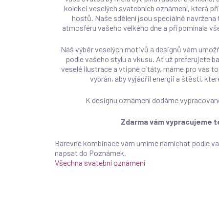
kolekci veselých svatebních oznámení, která p
hostů. Naše sdělení jsou speciálně navržena 
atmosféru vašeho velkého dne a připomínala všem
Náš výběr veselých motivů a designů vám umožň
podle vašeho stylu a vkusu. Ať už preferujete 
veselé ilustrace a vtipné citáty, máme pro vás to
vybrán, aby vyjádřil energii a štěstí, kt
K designu oznámení dodáme vypracovano
Zdarma vám vypracujeme te
Barevné kombinace vám umíme namíchat podle vaší
napsat do Poznámek.
Všechna svatební oznámení