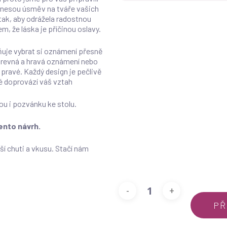
řinesou úsměv na tváře vašich
tak, aby odrážela radostnou
, že láska je příčinou oslavy.
uje vybrat si oznámení přesně
barevná a hravá oznámení nebo
 pravé. Každý design je pečlivě
eré doprovází váš vztah
u i pozvánku ke stolu.
nto návrh.
 chuti a vkusu. Stačí nám
PŘ