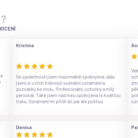
 ?
NOCENÍ
Kristína
An
Vel
za
Se společností jsem maximálně spokojená, dala
och
u
jsem si u nich tisknout svatební oznámení a
změ
pozvánky ke stolu. Profesionální, ochotný a milý
pěk
personál. Také jsem nad míru spokojena is kvalitou
poř
tisku. Oznámení mi přišli do pár dní poštou
ozn
Denisa
Pat