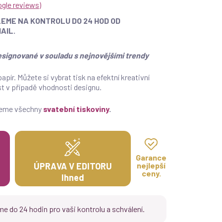
ogle reviews
)
EME NA KONTROLU DO 24 HOD OD
AIL.
signované v souladu s nejnovějšími trendy
ír. Můžete si vybrat tisk na efektní kreativní
st v případě vhodnosti designu.
jeme všechny
svatební tiskoviny
.
Garance
ÚPRAVA V EDITORU
nejlepší
ceny.
Ihned
e do 24 hodin pro vaši kontrolu a schválení.