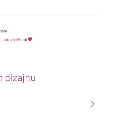
mení
mi postavičkami
 dizajnu