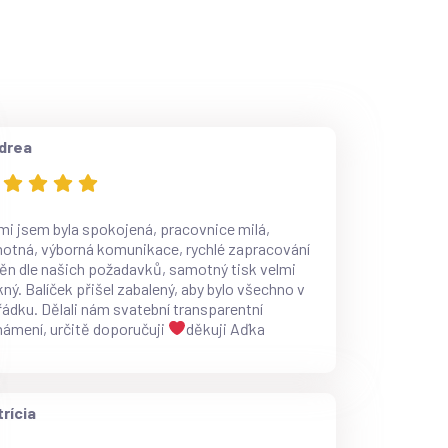
drea
mi jsem byla spokojená, pracovnice milá,
otná, výborná komunikace, rychlé zapracování
n dle našich požadavků, samotný tisk velmi
ný. Balíček přišel zabalený, aby bylo všechno v
ádku. Dělali nám svatební transparentní
ámení, určitě doporučuji
děkuji Aďka
rícia