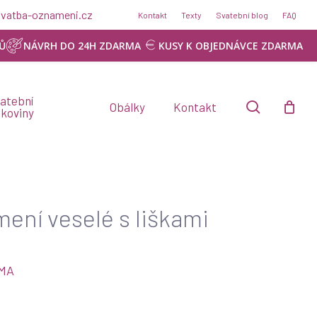
@svatba-oznameni.cz
Kontakt
Texty
Svatební blog
FAQ
Ů
NÁVRH DO 24H ZDARMA
KUSY K OBJEDNÁVCE ZDARMA
atební
search
Obálky
Kontakt
skoviny
ení veselé s liškami
RMA