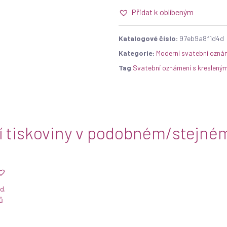
Přidat k oblíbeným
Katalogové číslo:
97eb9a8f1d4d
Kategorie:
Moderní svatební ozná
Tag
Svatební oznámení s kreslený
í tiskoviny v podobném/stejném
d.
ů