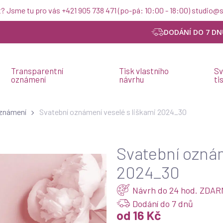
t? Jsme tu pro vás +421 905 738 471 (po-pá: 10:00 - 18:00) studio
DODÁNÍ DO 7 DN
Transparentní
Tisk vlastního
Sv
oznámení
návrhu
ti
oznámení
Svatební oznámení veselé s liškami 2024_30
Svatební oznám
2024_30
Návrh do 24 hod. ZDA
Dodání do 7 dnů
od 16 Kč