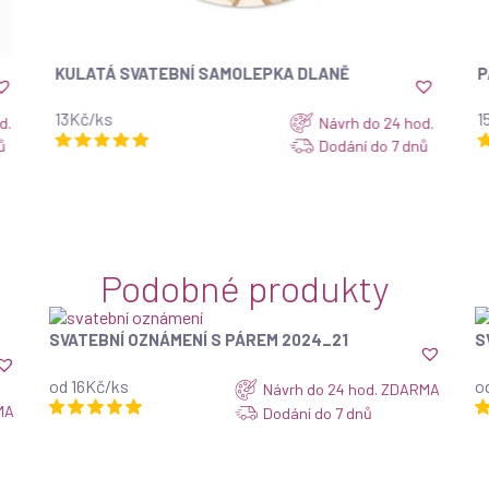
LANĚ
PÁSEK NA SVATEBNÍ OBÁLKU NO49
ZOBRAZIT
15.00
Kč
Návrh do 24 hod.
Návrh do
Dodání do 7 dnů
Dodání d
Podobné produkty
SVATEBNÍ OZNÁMENÍ S PÁREM 2024_21
S
ZOBRAZIT
od 16Kč/ks
o
Návrh do 24 hod. ZDARMA
MA
Dodání do 7 dnů