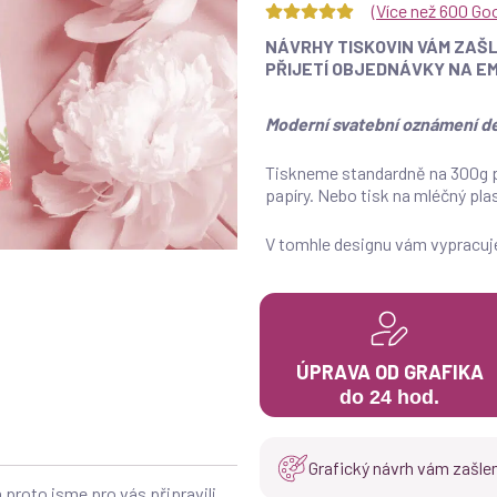
(
Více než 600 Go
NÁVRHY TISKOVIN VÁM ZAŠL
PŘIJETÍ OBJEDNÁVKY NA EM
Moderní svatební oznámení de
Tiskneme standardně na 300g pap
papíry. Nebo tisk na mléčný pla
V tomhle designu vám vypracu
ÚPRAVA OD GRAFIKA
do 24 hod.
Grafický návrh vám zašlem
 proto jsme pro vás připravili