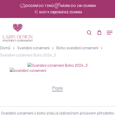
Skip
Menu
DODÁNÍ DO 7 DNŮ
NÁVRH DO 24H ZDARMA
to
KUSY K OBJEDNÁVCE ZDARMA
main
content
Products
search
Men
search
Domů
Svatební oznámení
Boho svatební oznámení
Svatební oznámení Boho 2024_3
Popis
Svatební oznámení v boho stylu je jedinečným projevem přírodního