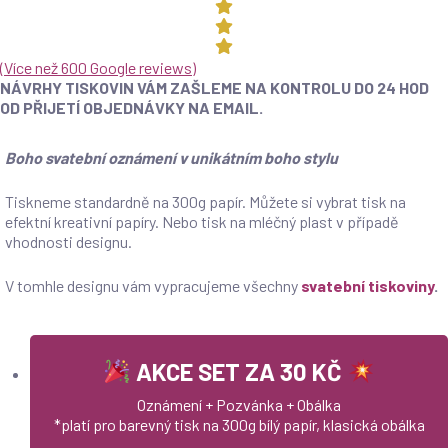
(
Více než 600 Google reviews
)
NÁVRHY TISKOVIN VÁM ZAŠLEME NA KONTROLU DO 24 HOD
OD PŘIJETÍ OBJEDNÁVKY NA EMAIL.
Boho svatební oznámení v unikátním boho stylu
Tiskneme standardně na 300g papír. Můžete si vybrat tisk na
efektní kreativní papíry. Nebo tisk na mléčný plast v případě
vhodnosti designu.
V tomhle designu vám vypracujeme všechny
svatební tiskoviny
.
AKCE SET ZA 30 KČ
Oznámení + Pozvánka + Obálka
*platí pro barevný tisk na 300g bílý papír, klasická obálka