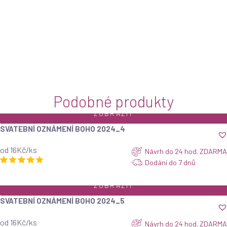
JMENOVKA N
od 12Kč/ks
Podobné produkty
ZOBRAZIT
SVATEBNÍ OZNÁMENÍ BOHO 2024_4
od 16Kč/ks
Návrh do 24 hod. ZDARMA
Dodání do 7 dnů
ZOBRAZIT
SVATEBNÍ OZNÁMENÍ BOHO 2024_5
od 16Kč/ks
Návrh do 24 hod. ZDARMA