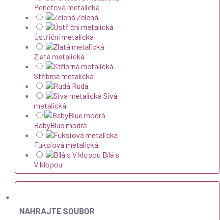
Perleťová metalická
Zelená
Ústřiční metalická
Zlatá metalická
Stříbrná metalická
Rudá
Sivá
metalická
BabyBlue modrá
Fuksiová metalická
Bílá s
V klopou
NAHRAJTE SOUBOR